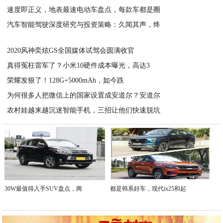
速度即正义，地表最速电动车盘点，每款车都是圈
2020-08-17
汽车智能驾驶深度研究与投资策略：久闻其声，终
2020-08-17
2020-08-17
2020风神奕炫GS全国媒体试驾会圆满收官
真得冤枉雷军了？小米10硬件成本曝光，高达3
2020-06-17
荣耀发狠了！128G+5000mAh，如今跌
2020-04-10
为何很多人把微信上的国家设置成安道尔？安道尔
2020-04-09
农村娃越来越沉迷智能手机，三招让他们快速脱坑
2020-04-07
2020-04-07
30W最值得入手SUV盘点，两
都是韩系好车，现代ix25和起