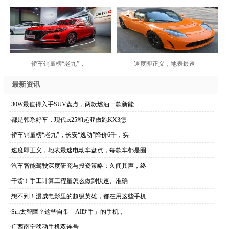
轿车销量榜“老九”，
速度即正义，地表最速
最新资讯
·
30W最值得入手SUV盘点，两款燃油一款新能
·
都是韩系好车，现代ix25和起亚傲跑KX3怎
·
轿车销量榜“老九”，长安“逸动”降价6千，实
·
速度即正义，地表最速电动车盘点，每款车都是圈
·
汽车智能驾驶深度研究与投资策略：久闻其声，终
·
干货！手工计算工程量怎么做到快速、准确
·
想不到！漫威电影里的超级英雄，都在用这些手机
·
Siri太智障？这些自带「AI助手」的手机，
·
广西南宁移动手机双连号