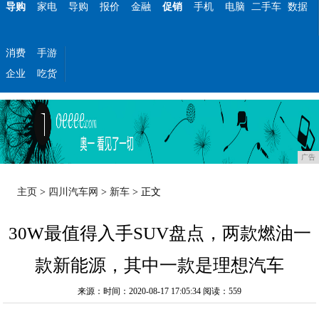
导购
家电
导购
报价
金融
促销
手机
电脑
二手车
数据
消费
手游
企业
吃货
广告
主页
>
四川汽车网
>
新车
> 正文
30W最值得入手SUV盘点，两款燃油一
款新能源，其中一款是理想汽车
来源：时间：2020-08-17 17:05:34
阅读：559