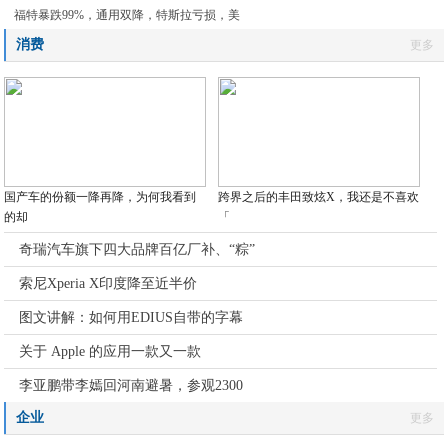
福特暴跌99%，通用双降，特斯拉亏损，美
消费
更多
国产车的份额一降再降，为何我看到
跨界之后的丰田致炫X，我还是不喜欢
的却
「
奇瑞汽车旗下四大品牌百亿厂补、“粽”
索尼Xperia X印度降至近半价
图文讲解：如何用EDIUS自带的字幕
关于 Apple 的应用一款又一款
李亚鹏带李嫣回河南避暑，参观2300
企业
更多