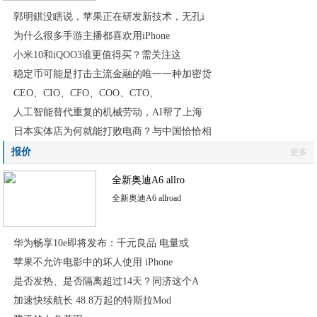
郭明錤没瞎说，苹果正在研发新技术，无孔i
为什么很多手游主播都喜欢用iPhone
小米10和iQOO3谁更值得买？需关注这
稳定币可能是打击主流金融的唯一一种加密货
CEO、CIO、CFO、COO、CTO、
人工智能替代重复的机械劳动，AI帮了上海
日本实体店为何就能打败电商？与中国恰恰相
报价
更多
全新奥迪A6 allro
全新奥迪A6 allroad
华为畅享10e即将发布：千元良品 电量或
苹果不允许电影中的坏人使用 iPhone
是否发热、是否隔离超过14天？同济这个A
加速快续航长 48.8万起的特斯拉Mod