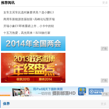
推荐阅讯
更多
女车主买车比选对象要求高？选小鹏G3
商用车新能源首届创富+高峰论坛暨开瑞
开瑞小象EV即将重磅上市，小卡中的轻
十五万热爱，高光而来！BJ30旅行家
广告
广告
广告
保养
更多