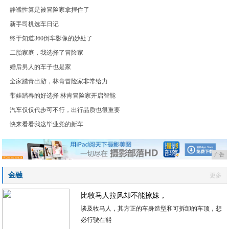
静谧性算是被冒险家拿捏住了
新手司机选车日记
终于知道360倒车影像的妙处了
二胎家庭，我选择了冒险家
婚后男人的车子也是家
全家踏青出游，林肯冒险家非常给力
带娃踏春的好选择 林肯冒险家开启智能
汽车仅仅代步可不行，出行品质也很重要
快来看看我这毕业党的新车
广告
金融
更多
比牧马人拉风却不能撩妹，
谈及牧马人，其方正的车身造型和可拆卸的车顶，想
必行驶在熙