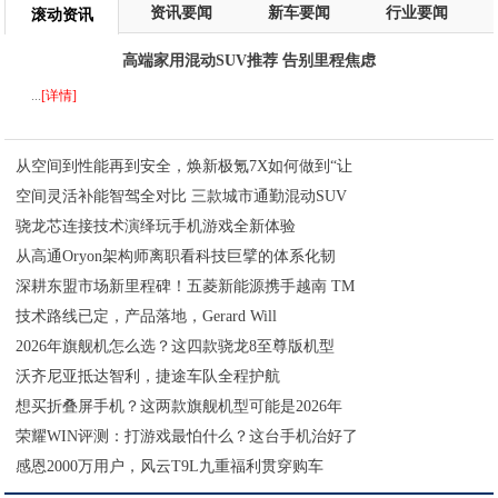
资讯要闻
新车要闻
行业要闻
滚动资讯
高端家用混动SUV推荐 告别里程焦虑
...
[详情]
从空间到性能再到安全，焕新极氪7X如何做到“让
空间灵活补能智驾全对比 三款城市通勤混动SUV
骁龙芯连接技术演绎玩手机游戏全新体验
从高通Oryon架构师离职看科技巨擘的体系化韧
深耕东盟市场新里程碑！五菱新能源携手越南 TM
技术路线已定，产品落地，Gerard Will
2026年旗舰机怎么选？这四款骁龙8至尊版机型
沃齐尼亚抵达智利，捷途车队全程护航
想买折叠屏手机？这两款旗舰机型可能是2026年
荣耀WIN评测：打游戏最怕什么？这台手机治好了
感恩2000万用户，风云T9L九重福利贯穿购车