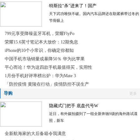
特斯拉“杀”进来了！国产
天下武功唯快不破。国内汽车品牌还在勒紧裤带过冬的
节骨眼上
799元享受降噪蓝牙耳机，荣耀FlyPo
荣耀15.6英寸笔记本大放价：12期免息
iPhone的10个小常识，你确定你都知
中国手机市场销量或暴降50％ 华为比苹果
平心而论！华为这四款手机最值得买，实用性
1月份手机好评率榜出炉：华为Mate 3
「防控疫情 黄陵在行动」疫情防控不误生产
导购
更多
隐藏式门把手 底盘代号W
近日，有外媒拍摄到了一组全新奔驰S级的海外路试谍
照，新车
全新航海家的大后备箱令我满意