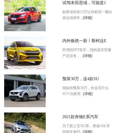
试驾本田思域，可能是1
如果说给你15万让你购买一辆合
资运动轿车...
[详细]
内外焕然一新！斯柯达E
所谓的PPT造车，指的是车型量
产还没有，...
[详细]
预算30万，这4款SU
假如你预算30万，你会买什么
SUV当家用...
[详细]
2021款奔驰E系汽车
为了跟上宝马5系，奥迪A6L等
同级车激烈...
[详细]