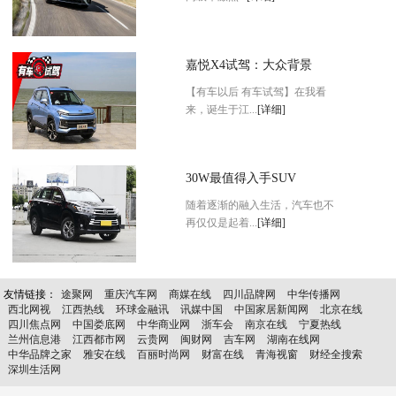
嘉悦X4试驾：大众背景
【有车以后 有车试驾】在我看
来，诞生于江...
[详细]
30W最值得入手SUV
随着逐渐的融入生活，汽车也不
再仅仅是起着...
[详细]
友情链接：
途聚网
重庆汽车网
商媒在线
四川品牌网
中华传播网
西北网视
江西热线
环球金融讯
讯媒中国
中国家居新闻网
北京在线
四川焦点网
中国娄底网
中华商业网
浙车会
南京在线
宁夏热线
兰州信息港
江西都市网
云贵网
闽财网
吉车网
湖南在线网
中华品牌之家
雅安在线
百丽时尚网
财富在线
青海视窗
财经全搜索
深圳生活网