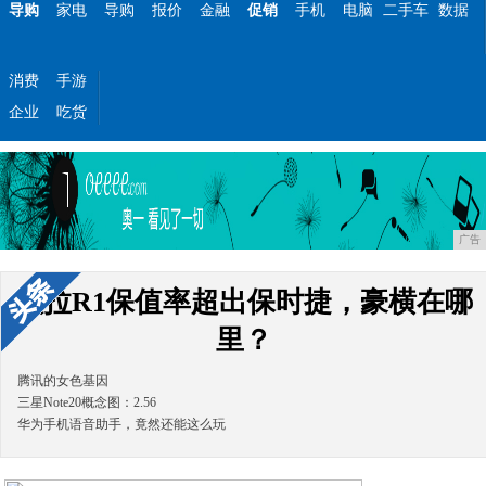
导购
家电
导购
报价
金融
促销
手机
电脑
二手车
数据
消费
手游
企业
吃货
广告
欧拉R1保值率超出保时捷，豪横在哪
里？
腾讯的女色基因
三星Note20概念图：2.56
华为手机语音助手，竟然还能这么玩