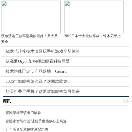
沃尔沃这三款车型卖的最好！又大又
2019日本十大最佳车款，铃木刀登上
安全
骁龙芯连接技术演绎玩手机游戏全新体验
从高通Oryon架构师离职看科技巨擘
技术路线已定，产品落地，Gerard
2026年旗舰机怎么选？这四款骁龙8
想买折叠屏手机？这两款旗舰机型可能是
商讯
更多
冒险家就应该出门踏春
冒险家智能行驶 让新手也能放心上高速
开车听音乐就像啤酒配炸鸡