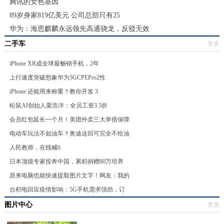
腾讯的女色基因
89岁身家819亿美元 公司总部只有25
华为：海思麒麟永远领先高通骁龙，反驳无效
二手车
更多
iPhone XR成全球最畅销手机，2年
上行速度突破想象华为5GCPEPro2性
iPhone 还能用来称重？教你开发 3
松鼠AI创始人栗浩洋：全员工资3.5折
会员红包延长一个月！美团外卖三大举措保障
电动车玩法不如油车？奥迪这回可完全不给油
人民教师，在线喊6
日本顶级专家投奔中国，累积捐赠80万培养
原来电脑也能快速提取图片文字！网友：我的
台积电回应疫情影响：5G手机需求强劲，订
图片中心
更多