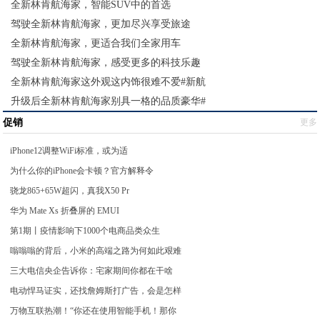
全新林肯航海家，智能SUV中的首选
驾驶全新林肯航海家，更加尽兴享受旅途
全新林肯航海家，更适合我们全家用车
驾驶全新林肯航海家，感受更多的科技乐趣
全新林肯航海家这外观这内饰很难不爱#新航
升级后全新林肯航海家别具一格的品质豪华#
促销
更多
iPhone12调整WiFi标准，或为适
为什么你的iPhone会卡顿？官方解释令
骁龙865+65W超闪，真我X50 Pr
华为 Mate Xs 折叠屏的 EMUI
第1期丨疫情影响下1000个电商品类众生
嗡嗡嗡的背后，小米的高端之路为何如此艰难
三大电信央企告诉你：宅家期间你都在干啥
电动悍马证实，还找詹姆斯打广告，会是怎样
万物互联热潮！“你还在使用智能手机！那你