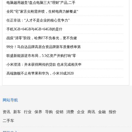
·
电脑越用越贵?盘点电脑三大“理财”产品,二手
·
全民“宅”家舌尖刚需井喷，生鲜电商力解餐桌“
·
任正非说：“人才不是企业的核心竞争力”
·
手机3GB+64GB与4GB+64GB的是什
·
战疫“清零”阶段，哈弗F7不负春光，更不负健
·
99分！马自达品牌高居合资品牌新车质量榜单第
·
联盛新能源逆市布局，5.5亿资产并购打响“零
·
小米澄清：并未获得网传的贷款 也未完成相关申
·
高端旗舰不止有苹果和华为，小米10成2020
网站导航
资讯
新车
行业
保养
导购
促销
消费
企业
商讯
金融
报价
二手车