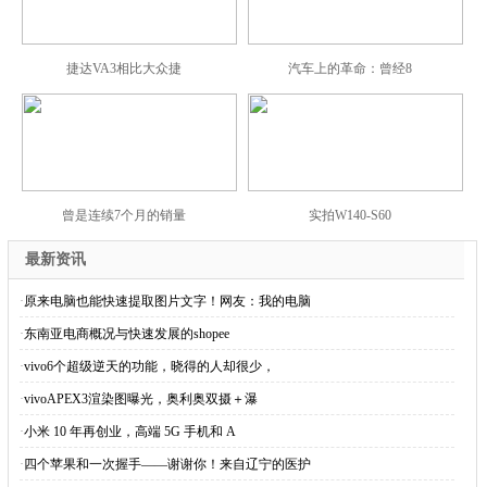
捷达VA3相比大众捷
汽车上的革命：曾经8
曾是连续7个月的销量
实拍W140-S60
最新资讯
·
原来电脑也能快速提取图片文字！网友：我的电脑
·
东南亚电商概况与快速发展的shopee
·
vivo6个超级逆天的功能，晓得的人却很少，
·
vivoAPEX3渲染图曝光，奥利奥双摄＋瀑
·
小米 10 年再创业，高端 5G 手机和 A
·
四个苹果和一次握手——谢谢你！来自辽宁的医护