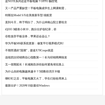
·
是NOTE系列还是平板电脑？OPPO 触控笔
·
又一产品严重缺货！平板电脑成学生上网课刚需，
·
特斯拉Model S/X在美推新车型 续航里
·
直到今天，终于明白了，为什么钟南山院士要给京
·
iQOO 3瞄准小米10，跑分出炉创纪录，价
·
谷歌放弃平板业务，苹果还会远么？
·
华为平板M6获系统更新：修复平行视界模式BU
·
不期而遇的“国潮”，捷途X70Coupe就是
·
连续四次经销商信心指数第一！长马经销商网络发
·
五一假期延长！长城炮告诉你如何避免堵在路上
·
为什么你的电脑越来越卡？5招教你消灭卡顿
·
继钉钉之后，平板电脑又火了，学生们纷纷用来上
·
最新出炉！2020年10款最佳Windows