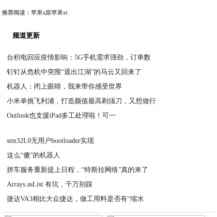
推荐阅读：
苹果x跟苹果xr
频道更新
台积电回应疫情影响：5G手机需求强劲，订单数
钉钉从危机中突围“退出江湖”的马云又回来了
2020-04-02
机器人：闭上眼睛，我来带你感受世界
2020-04-01
小米单挑飞利浦，打造颜值最高剃须刀，又想做行
2020-04-01
Outlook也支援iPad多工处理啦！可一
2020-03-31
2020-03-31
stm32L0无用户bootloader实现
这么“傻”的机器人
2020-03-29
拼车服务重新提上日程，“特斯拉网络”真的来了
2020-03-28
Arrays.asList 有坑，千万别踩
2020-03-26
捷达VA3相比大众捷达，做工用料是否有“缩水
2020-03-23
2020-01-09