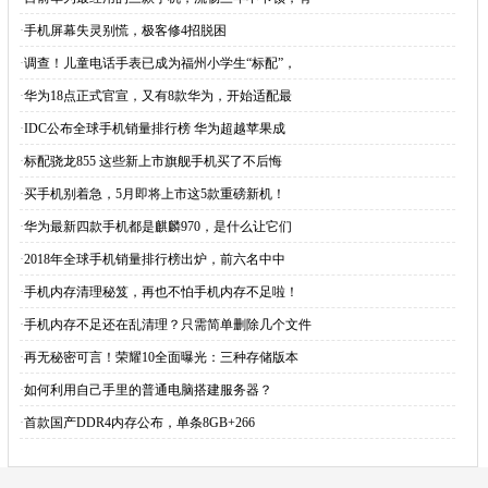
·
手机屏幕失灵别慌，极客修4招脱困
·
调查！儿童电话手表已成为福州小学生“标配”，
·
华为18点正式官宣，又有8款华为，开始适配最
·
IDC公布全球手机销量排行榜 华为超越苹果成
·
标配骁龙855 这些新上市旗舰手机买了不后悔
·
买手机别着急，5月即将上市这5款重磅新机！
·
华为最新四款手机都是麒麟970，是什么让它们
·
2018年全球手机销量排行榜出炉，前六名中中
·
手机内存清理秘笈，再也不怕手机内存不足啦！
·
手机内存不足还在乱清理？只需简单删除几个文件
·
再无秘密可言！荣耀10全面曝光：三种存储版本
·
如何利用自己手里的普通电脑搭建服务器？
·
首款国产DDR4内存公布，单条8GB+266