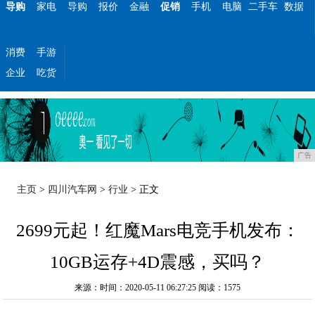
导购
家电
导购
报价
金融
促销
手机
电脑
二手车
数据
消费
手游
企业
吃货
广告
主页
>
四川汽车网
>
行业
> 正文
2699元起！红魔Mars电竞手机发布：
10GB运存+4D震感，买吗？
来源：时间：2020-05-11 06:27:25
阅读：1575