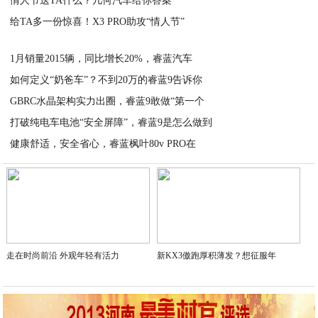
情人节送TA什么？几何汽车给你答案
2023-02-15
给TA多一份惊喜！X3 PRO助攻“情人节”
2023-02-14
2023-02-14
1月销量2015辆，同比增长20%，睿蓝汽车
如何定义“奶爸车”？不到20万的睿蓝9告诉你
2023-02-10
GBRC水晶架构实力出圈，睿蓝9敢做“第一个
2023-02-09
打破纯电车电池“安全屏障”，睿蓝9是怎么做到
2023-02-09
健康舒适，安全省心，睿蓝枫叶80v PRO在
2023-02-09
2023-02-09
走在时尚前沿 外观年轻有活力
新KX3傲跑厚积薄发？想征服年