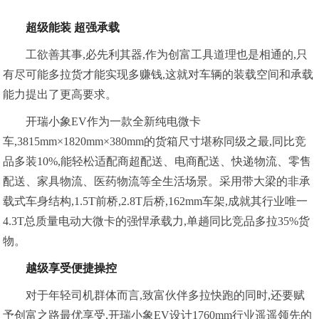
超级能装 超强承载
工欲善其事,必先利其器,作为创富工具道理也是相通的,只
有尽可能多拉货才能实现多赚钱,这就对车辆的装载空间和承载
能力提出了更高要求。
开瑞小象EV作为一款全新纯电微卡
车,3815mm×1820mm×380mm的货箱尺寸堪称同级之最,同比竞
品多装10%,能轻松适配商超配送、电商配送、快递物流、零售
配送、家具物流、医药物流等全生活场景。采用带大梁的非承
载式车身结构,1.5T前桥,2.8T后桥,162mm车架,成就其行业唯一
4.3T总质量电动大微卡的强悍承载力,单趟同比竞品多拉35%货
物。
越
级
享受
便捷操控
对于年轻司机群体而言,致富伙伴多拉快跑的同时,还要赋
予创富之路最优享受,开瑞小象EV设计1760mm行业遥遥领先的