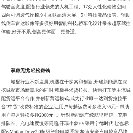
驾驶室宽度,配备行业领先的人机工程、17处人性化储物空间、
四向可调透气座椅,9寸互联高清大屏、5寸科技液晶仪表、辅助
线倒车雷达影像等多项好用智能科技,轿车化设计带来超享驾控
体验,好开不累,创富更体面、更舒适。
享赚无忧 轻松赚钱
城配行业不断发展,机遇在于探索和创新,开瑞新能源在深
挖城配市场新需求的同时,积极寻求货拉拉、快狗打车等主流城
配货运平台合作,并创新营运模式,成为行业唯一达到货拉拉平
台“中货”收费标准的企业,让用户每趟运费可多收入35元+,帮助
用户每月轻松多挣2000元+。针对新能源车续航里程短、充电
排队长、充电速度慢等问题,开瑞小象EV采用宁德时代电池,标
配e-Motion Drive2.0超级智能电驱系统,极速安全充电较竞品快