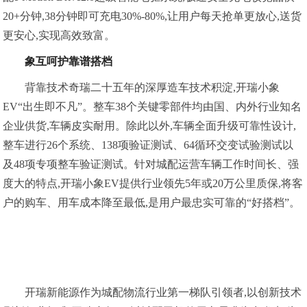
20+分钟,38分钟即可充电30%-80%,让用户每天抢单更放心,送货
更安心,实现高效致富。
象互呵护
靠谱搭档
背靠技术奇瑞二十五年的深厚造车技术积淀,开瑞小象
EV“出生即不凡”。整车38个关键零部件均由国、内外行业知名
企业供货,车辆皮实耐用。除此以外,车辆全面升级可靠性设计,
整车进行26个系统、138项验证测试、64循环交变试验测试以
及48项专项整车验证测试。针对城配运营车辆工作时间长、强
度大的特点,开瑞小象EV提供行业领先5年或20万公里质保,将客
户的购车、用车成本降至最低,是用户最忠实可靠的“好搭档”。
开瑞新能源作为城配物流行业第一梯队引领者,以创新技术