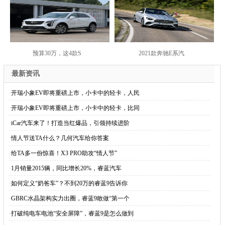
预算30万，这4款S
2021款奔驰E系汽
最新资讯
·
开瑞小象EV即将重磅上市，小卡中的轻卡，人民
·
开瑞小象EV即将重磅上市，小卡中的轻卡，比同
·
iCar汽车来了！打造当红爆品，引领持续进阶
·
情人节送TA什么？几何汽车给你答案
·
给TA多一份惊喜！X3 PRO助攻“情人节”
·
1月销量2015辆，同比增长20%，睿蓝汽车
·
如何定义“奶爸车”？不到20万的睿蓝9告诉你
·
GBRC水晶架构实力出圈，睿蓝9敢做“第一个
·
打破纯电车电池“安全屏障”，睿蓝9是怎么做到