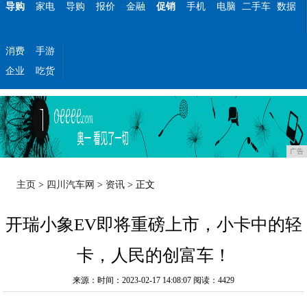
导购
家电
导购
报价
金融
促销
手机
电脑
二手车
数据
消费
手游
企业
吃货
广告
主页
>
四川汽车网
>
资讯
> 正文
开瑞小象EV即将重磅上市，小卡中的轻
卡，人民的创富车！
来源：时间：2023-02-17 14:08:07
阅读：4429