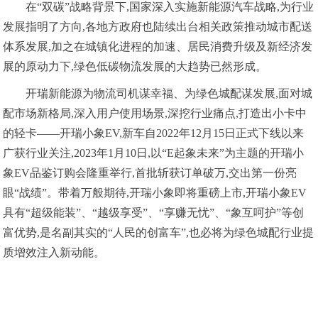
在“双碳”战略背景下,国家深入实施新能源汽车战略,为行业
发展指明了方向,各地方政府也陆续出台相关政策推动城市配送
体系发展,加之在城镇化进程的加速、居民消费升级及新经济发
展的原动力下,绿色低碳物流发展的大趋势已然形成。
开瑞新能源为物流司机谋幸福、为绿色城配谋发展,面对城
配市场新格局,深入用户使用场景,深挖行业痛点,打造出小卡中
的轻卡——开瑞小象EV,新车自2022年12月15日正式下线以来
广获行业关注,2023年1月10日,以“E起象未来”为主题的开瑞小
象EV品鉴订购会隆重举行,首批斩获订单破万,交出第一份亮
眼“战绩”。带着万般期待,开瑞小象即将重磅上市,开瑞小象EV
具有“超级能装”、“越级享受”、“享赚无忧”、“象互呵护”等创
富优势,是名副其实的“人民的创富车”,也必将为绿色城配行业提
质增效注入新动能。