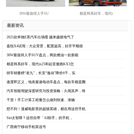
30W最值得入手SU
都是韩系好车，现代i
最新资讯
·
2021款奔驰E系汽车出场喽 越来越接地气了
·
嘉悦X4试驾：大众背景，配置超高，好开平顺很
·
30W最值得入手SUV盘点，两款燃油一款新能
·
都是韩系好车，现代ix25和起亚傲跑KX3怎
·
轿车销量榜“老九”，长安“逸动”降价6千，实
·
速度即正义，地表最速电动车盘点，每款车都是圈
·
汽车智能驾驶深度研究与投资策略：久闻其声，终
·
干货！手工计算工程量怎么做到快速、准确
·
想不到！漫威电影里的超级英雄，都在用这些手机
·
Siri太智障？这些自带「AI助手」的手机，
·
广西南宁移动手机双连号