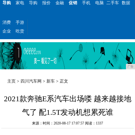
导购
家电
导购
报价
金融
促销
手机
电脑
二手车
数据
消费
手游
企业
吃货
广告
主页
>
四川汽车网
>
新车
> 正文
2021款奔驰E系汽车出场喽 越来越接地
气了 配1.5T发动机想累死谁
来源：时间：2020-08-17 17:07:57
阅读：1337