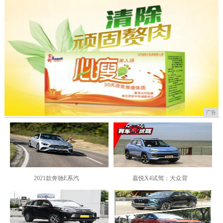
广告
2021款奔驰E系汽
嘉悦X4试驾：大众背