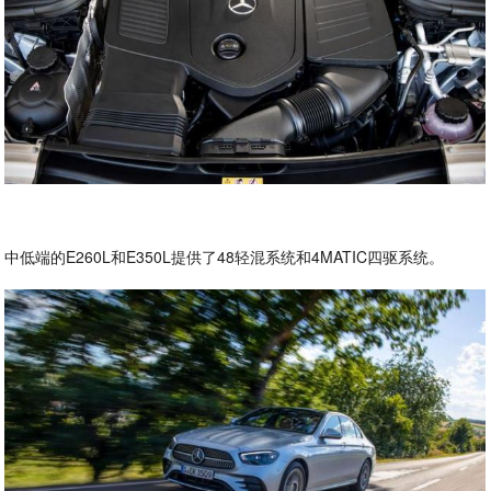
中低端的E260L和E350L提供了48轻混系统和4MATIC四驱系统。