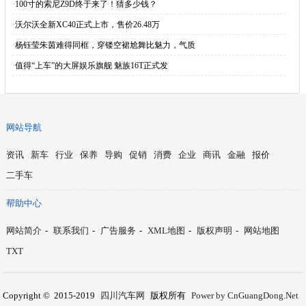
·
100寸的索尼Z9D终于来了！猜多少钱？
·
沃尔沃全新XC40正式上市，售价26.48万
·
杨钰莹朱茵难得同框，穿镂空裙尬舞比魅力，气质
·
值得“上车”的大屏娱乐旗舰 魅族16T正式发
网站导航
资讯
新车
行业
保养
导购
促销
消费
企业
商讯
金融
报价
二手车
帮助中心
网站简介
-
联系我们
-
广告服务
-
XML地图
-
版权声明
-
网站地图
TXT
Copyright © 2015-2019
四川汽车网
版权所有
Power by CnGuangDong.Net