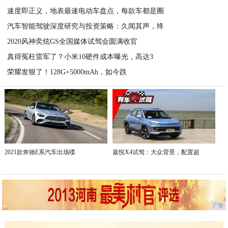
2020-08-17
速度即正义，地表最速电动车盘点，每款车都是圈
汽车智能驾驶深度研究与投资策略：久闻其声，终
2020-08-17
2020风神奕炫GS全国媒体试驾会圆满收官
2020-08-17
真得冤枉雷军了？小米10硬件成本曝光，高达3
2020-06-17
荣耀发狠了！128G+5000mAh，如今跌
2020-04-10
2020-04-09
2021款奔驰E系汽车出场喽
嘉悦X4试驾：大众背景，配置超
广告