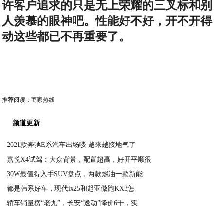
许客户追求的只是无上荣耀的三叉标和别
人羡慕的眼神吧。性能好不好，开不开得
动这些都已不再重要了。
推荐阅读：
商家热线
频道更新
2021款奔驰E系汽车出场喽 越来越接地气了
嘉悦X4试驾：大众背景，配置超高，好开平顺很
2020-08-17
30W最值得入手SUV盘点，两款燃油一款新能
2020-08-17
都是韩系好车，现代ix25和起亚傲跑KX3怎
2020-08-17
轿车销量榜“老九”，长安“逸动”降价6千，实
2020-08-17