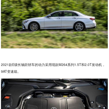
2021款E级长轴距轿车的动力采用现款M264系列1.5T和2.0T发动机，
9AT变速箱。