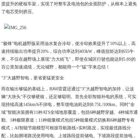
度提升的硬核车架，实现了对整车及电池包的全面防护，从根本上避免
了电芯受到挤压。
“极锋”电机越野版采用油水复合冷却，使冷却效果提升了10%以上，高
速持续输出功率提升20%，综合功率达到403kW，峰值扭矩达到655牛·
米，不仅在越野场上展现“力大砖飞”，即使在城区行驶也能达到5.8S的
百公里加速成绩，无论城野，都能用一个“猛”字来总结！
“3”大越野智电，更省更猛更安全
而在输出够猛的基础上，BJ60雷霆还通过“3”大越野智电的加持，让这
辆“大块头”不仅够硬核，还足够聪明。首先全职智能补电的系统，可实
现持续高速145km/h不掉电，整车馈电油耗达到8.75L/100km。同时“全
域”智能决策拥有11种ATS全域地形覆盖，包括6种越野穿越、4种城市通
勤、1种极限赛道；11种能量模式包括5种能量模式切换和6种越野专有
模式；AI智能节能模型可根据导航路线+实时路况，实现最优路线分
配，比如拥堵路况使用纯电、上坡路段提前储电、下坡路段提前放电，