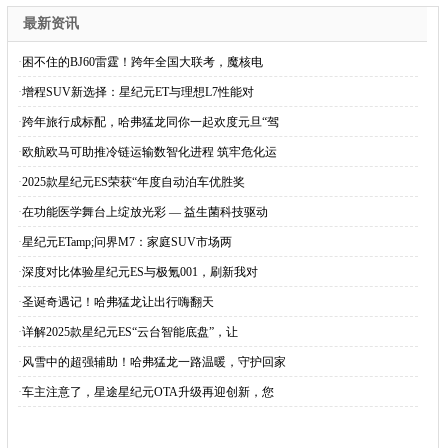
最新资讯
·
困不住的BJ60雷霆！跨年全国大联考，魔核电
·
增程SUV新选择：星纪元ET与理想L7性能对
·
跨年旅行成标配，哈弗猛龙同你一起欢度元旦“驾
·
欧航欧马可助推冷链运输数智化进程 筑牢危化运
·
2025款星纪元ES荣获“年度自动泊车优胜奖
·
在功能医学舞台上绽放光彩 — 益生菌科技驱动
·
星纪元ETamp;问界M7：家庭SUV市场两
·
深度对比体验星纪元ES与极氪001，刷新我对
·
圣诞奇遇记！哈弗猛龙让出行嗨翻天
·
详解2025款星纪元ES“云台智能底盘”，让
·
风雪中的超强辅助！哈弗猛龙一路温暖，守护回家
·
车主注意了，星途星纪元OTA升级再迎创新，您