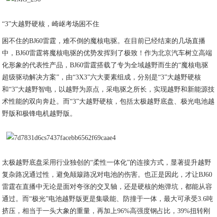
“3”大越野硬核，崎岖考场困不住
困不住的BJ60雷霆，难不倒的魔核电驱。在目前已经结束的几场直播
中，BJ60雷霆将魔核电驱的优势发挥到了极致！作为北京汽车树立高端
化形象的代表性产品，BJ60雷霆搭载了专为全域越野而生的“魔核电驱
超级驱动解决方案”，由“3X3”六大要素组成，分别是“3”大越野硬核
和“3”大越野智电，以越野为原点，采电驱之所长，实现越野和新能源技
术性能的双向奔赴。而“3”大越野硬核，包括太极越野底盘、极光电池越
野版和极锋电机越野版。
太极越野底盘采用行业独创的“柔性一体化”的连接方式，显著提升越野
复杂路况通过性，避免颠簸路况对电池的伤害。也正是因此，才让BJ60
雷霆在直播中无论是面对夸张的交叉轴，还是硬核的炮弹坑，都能从容
通过。而“极光”电池越野版更是集吸能、防撞于一体，最大可承受3.6吨
挤压，相当于一头大象的重量，再加上96%高强度钢占比，39%扭转刚