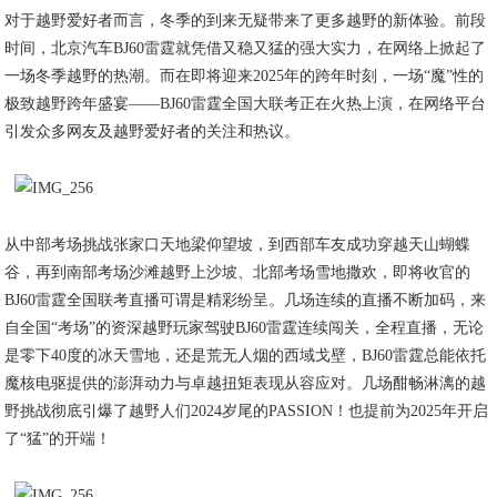
对于越野爱好者而言，冬季的到来无疑带来了更多越野的新体验。前段
时间，北京汽车BJ60雷霆就凭借又稳又猛的强大实力，在网络上掀起了
一场冬季越野的热潮。而在即将迎来2025年的跨年时刻，一场“魔”性的
极致越野跨年盛宴——BJ60雷霆全国大联考正在火热上演，在网络平台
引发众多网友及越野爱好者的关注和热议。
从中部考场挑战张家口天地梁仰望坡，到西部车友成功穿越天山蝴蝶
谷，再到南部考场沙滩越野上沙坡、北部考场雪地撒欢，即将收官的
BJ60雷霆全国联考直播可谓是精彩纷呈。几场连续的直播不断加码，来
自全国“考场”的资深越野玩家驾驶BJ60雷霆连续闯关，全程直播，无论
是零下40度的冰天雪地，还是荒无人烟的西域戈壁，BJ60雷霆总能依托
魔核电驱提供的澎湃动力与卓越扭矩表现从容应对。几场酣畅淋漓的越
野挑战彻底引爆了越野人们2024岁尾的PASSION！也提前为2025年开启
了“猛”的开端！