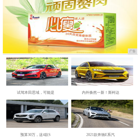
广告
试驾本田思域，可能是
内外焕然一新！斯柯达
预算30万，这4款S
2021款奔驰E系汽