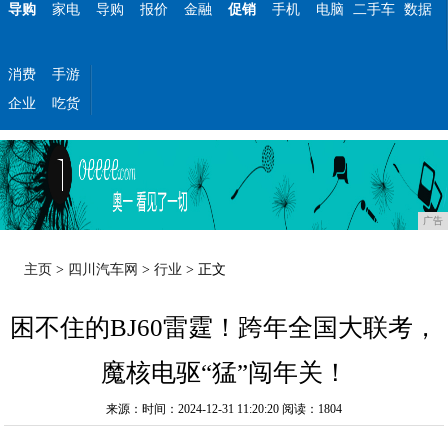
导购
家电
导购
报价
金融
促销
手机
电脑
二手车
数据
消费
手游
企业
吃货
广告
主页
>
四川汽车网
>
行业
> 正文
困不住的BJ60雷霆！跨年全国大联考，
魔核电驱“猛”闯年关！
来源：时间：2024-12-31 11:20:20
阅读：1804