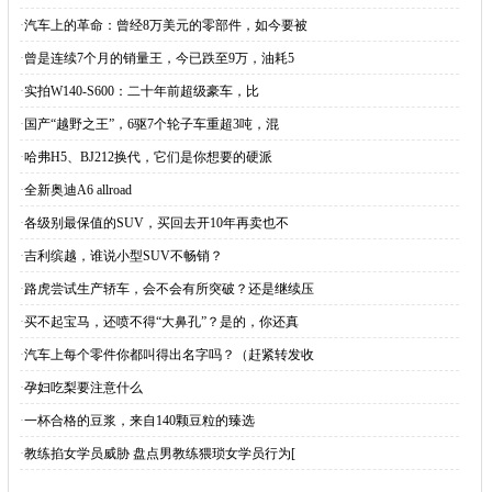
·
汽车上的革命：曾经8万美元的零部件，如今要被
·
曾是连续7个月的销量王，今已跌至9万，油耗5
·
实拍W140-S600：二十年前超级豪车，比
·
国产“越野之王”，6驱7个轮子车重超3吨，混
·
哈弗H5、BJ212换代，它们是你想要的硬派
·
全新奥迪A6 allroad
·
各级别最保值的SUV，买回去开10年再卖也不
·
吉利缤越，谁说小型SUV不畅销？
·
路虎尝试生产轿车，会不会有所突破？还是继续压
·
买不起宝马，还喷不得“大鼻孔”？是的，你还真
·
汽车上每个零件你都叫得出名字吗？（赶紧转发收
·
孕妇吃梨要注意什么
·
一杯合格的豆浆，来自140颗豆粒的臻选
·
教练掐女学员威胁 盘点男教练猥琐女学员行为[