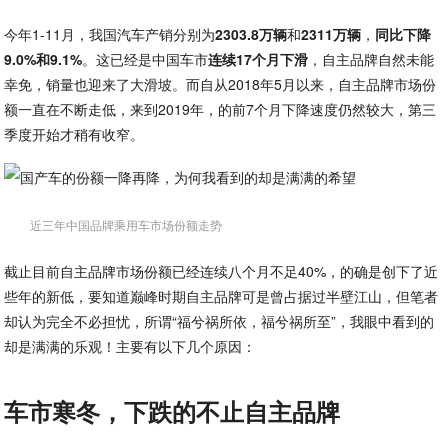
今年1-11月，我国汽车产销分别为
2303.8万辆
和
2311万辆
，
同比下降
9.0%和9.1%
。这已经是中国车市
连续17个月下滑
，自主品牌自然未能
幸免，销量也迎来了大滑坡。而自从2018年5月以来，自主品牌市场份
额一直在不断走低，来到2019年，的前7个月下降速度仍然较大，第三
季度开始才稍有收窄。
近三年中国品牌乘用车市场份额走势
截止目前自主品牌市场份额已经连续八个月不足40%，的确是创下了近
些年的新低，要知道巅峰时期自主品牌可是曾占据过半壁江山，但笔者
却认为完全不必担忧，所谓“福兮祸所依，福兮祸所至”，我眼中看到的
却是满满的乐观！主要有以下几个原因：
车市寒冬，下跌的不止自主品牌