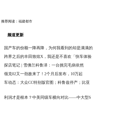
推荐阅读：
福建都市
频道更新
国产车的份额一降再降，为何我看到的却是满满的
跨界之后的丰田致炫X，我还是不喜欢「快车体验
2020-01-09
探店笔记 | 雪佛兰科鲁泽：一台挑完毛病依然
2020-01-09
领克02又一劲敌来了！2个月后发布，10万起
2020-01-09
车动态：大众CC特别版官图；科鲁兹停产；比亚
2020-01-09
2020-01-09
利润才是根本？中美同级车横向对比——中大型S
2020-01-09