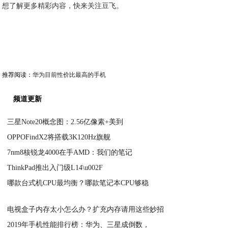
想了解更多精彩内容，快来关注豆飞。
推荐阅读：
华为目前性价比最高的手机
频道更新
三星Note20概念图：2.56亿像素+美到
OPPOFindX2将搭载3K120Hz旗舰
2020-04-21
7nm8核锐龙4000在手AMD：我们的笔记
2020-04-21
ThinkPad推出入门级L14\u002F
2020-04-21
哪款台式机CPU最均衡？哪款笔记本CPU够稳
2020-04-21
2020-04-21
电视盒子内存太小怎么办？扩充内存请用这些妙招
2019年手机性能排行榜：华为、三星成倒数，
2020-04-21