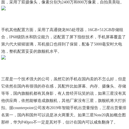
面，采用了双摄像头，像素分别为2400万和800万像素，自拍美美哒。
手机其他配置方面，采用了高通骁龙865处理器，16GB+512GB存储组
合，IP68级防水和防尘能力，还配置了屏下指纹技术，手机屏幕覆盖了
第六代大猩猩玻璃，耳机接口也得到了保留，配备了5000毫安时大电
池，整机配置妥妥的旗舰机水平。
三星是一个技术强大的公司，虽然它的手机在国内卖的不怎么好，但是
它依然在国内有很强的存在感，其配件比如屏幕、内存、摄像头、存储
等等，国内旗舰机都有其身影，有人曾经开玩笑的说，如果三星没有其
他供应商​，依然能够造成旗舰机，其他厂家没有三星，旗舰机将大打折
扣。据counterpoint公司发布2019年智能手机出货量报告，三星出货量排
名第一，国内和国外可以说是冰火两重天。如果三星Note20真如概念图
那样，华为P40pro不一定是其对手，估计在国内可以咸鱼翻身了。