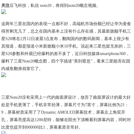
关注
豆飞科技，私信 note20，将得到note20概念视频。
这两年三星在国内的表现一点都不好，高端机市场份额已经让华为蚕食
得所剩无几了，总之在国内基本上没有什么存在感，其最新旗舰手机三
星S20将在2月12日凌晨3点发布，翻阅国内的数码新闻，基本上很少有
其报道，都是报道小米新旗舰小米10手机。说起来三星也挺无奈的，三
星S20参数和外观已经爆料的差不多了，近日科技媒体smartphone360，
爆料了三星Note20概念图，四个字描述“美到窒息”，看来三星能否在国
内咸鱼翻身就靠它了。
三星Note20没有采用上一代的曲面屏设计，放弃了曲面屏设计的最大好
处是手机更薄了，手机非常轻薄，屏幕尺寸为7英寸，屏幕比例为21：
9，屏幕材质采用了了Dynamic AMOLED屏幕技术，屏幕左上角双开
孔，屏幕亮度高达1200尼特，能够在阳光下清晰看到屏幕内容，同时对
比度也提升到000000比1，屏幕素质非常好。