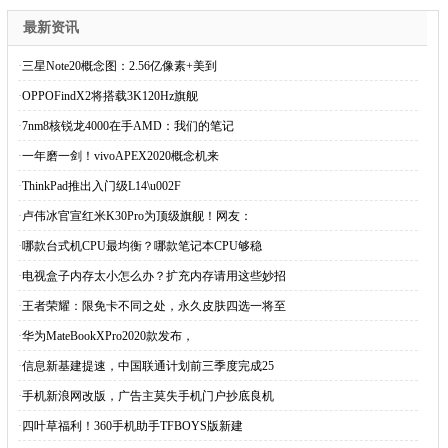
最新资讯
·
三星Note20概念图：2.56亿像素+美到
·
OPPOFindX2将搭载3K120Hz旗舰
·
7nm8核锐龙4000在手AMD：我们的笔记
·
一年磨一剑！vivoAPEX2020概念机来
·
ThinkPad推出入门级L14\u002F
·
卢伟冰官宣红米K30Pro为顶级旗舰！网友：
·
哪款台式机CPU最均衡？哪款笔记本CPU够稳
·
电视盒子内存太小怎么办？扩充内存请用这些妙招
·
王者荣耀：限免卡不同之处，永久皮肤四选一将至
·
华为MateBookXPro2020款发布，
·
信息新基建提速，中国联通计划前三季度完成25
·
手机新浪网改版，广告主莫失手机门户抄底良机
·
四叶草福利！360手机助手TFBOYS版新建