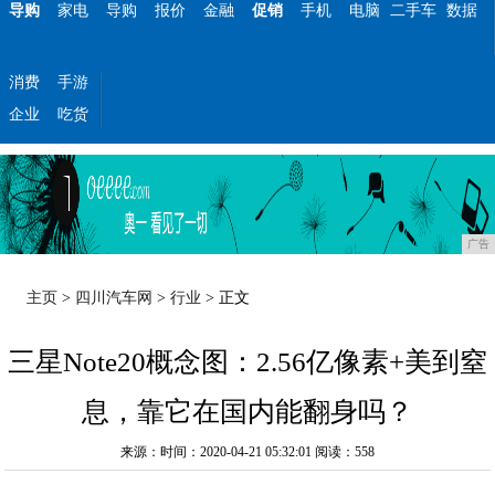
导购
家电
导购
报价
金融
促销
手机
电脑
二手车
数据
消费
手游
企业
吃货
广告
主页
>
四川汽车网
>
行业
> 正文
三星Note20概念图：2.56亿像素+美到窒
息，靠它在国内能翻身吗？
来源：时间：2020-04-21 05:32:01
阅读：558