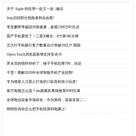
·
关于 Apple 的应用一款又一款 | 豌豆
·
Jeep召回部分指南者和自由客!
·
李亚鹏带李嫣回河南避暑，参观2300万叶氏后
·
国产手机要慌了！三星X曝光：8寸屏/4K分辨
·
五大行手机银行客户数量合计突破10亿户 我国
·
Opera Touch浏览器新增支持安卓10
·
罗永浩的情怀掉价了，锤子手机狂降700，你还
·
干货！图解2020年全球智能手机产业趋势!
·
专为喵星人汪星人打造的15款高科技小玩意!
·
客厅电视怎么选？4m观看距离我推荐85吋巨幕
·
全球电信设备市场排名：中兴第四，诺基亚第二，
·
悄悄告诉你怎么把手机投屏到电脑上!