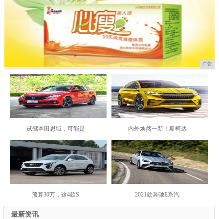
广告
试驾本田思域，可能是
内外焕然一新！斯柯达
预算30万，这4款S
2021款奔驰E系汽
最新资讯