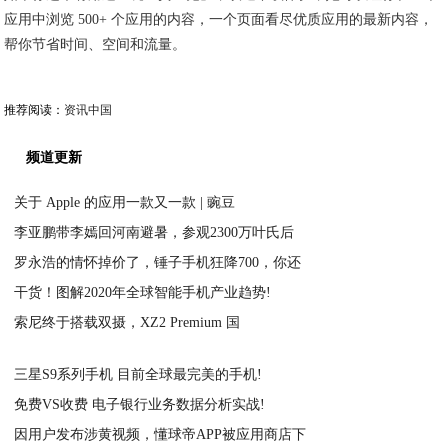
应用中浏览 500+ 个应用的内容，一个页面看尽优质应用的最新内容，
帮你节省时间、空间和流量。
推荐阅读：
资讯中国
频道更新
关于 Apple 的应用一款又一款 | 豌豆
李亚鹏带李嫣回河南避暑，参观2300万叶氏后
2021-03-05
罗永浩的情怀掉价了，锤子手机狂降700，你还
2021-03-05
干货！图解2020年全球智能手机产业趋势!
2021-03-05
索尼终于搭载双摄，XZ2 Premium 国
2021-03-05
2021-03-05
三星S9系列手机 目前全球最完美的手机!
免费VS收费 电子银行业务数据分析实战!
2021-03-05
因用户发布涉黄视频，懂球帝APP被应用商店下
2021-03-05