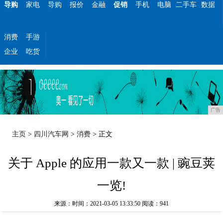
导购
家电
导购
报价
金融
促销
手机
电脑
二手车
数据
消费
手游
企业
吃货
广告
主页
>
四川汽车网
>
消费
> 正文
关于 Apple 的应用一款又一款 | 豌豆荚
一览!
来源：时间：2021-03-05 13:33:50
阅读：941