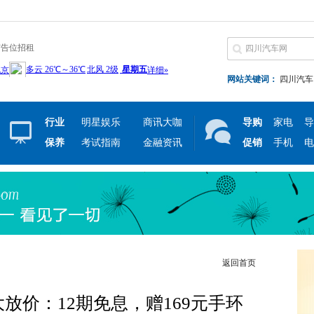
广告位招租
网站关键词：
四川汽车
行业
明星娱乐
商讯大咖
导购
家电
导
保养
考试指南
金融资讯
促销
手机
电
返回首页
大放价：12期免息，赠169元手环