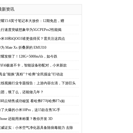
最新资讯
荣耀15.6英寸笔记本大放价：12期免息，赠
上行速度突破想象华为5GCPEPro2性能揭
小米10和iQOO3谁更值得买？需关注这四点
为 Mate Xs 折叠屏的 EMUI10
荣耀发狠了！128G+5000mAh，如今跌
WiFi6极速不卡，智能设备秒配对，小米新款
“真金”能换“真粉”？哈弗“全民掘金”行动这
在线视频行业专题报告：上游内容出清，下游巨头
美团，饿了么，还能做几年？
解码云销售成功秘笈 看哈弗F7与哈弗F7x如
除了火爆的小米10Pro，这15款在售5G手
Phone 还能用来称重？教你开发 3D
权威证实：小米空气净化器具备除病毒能力 去除