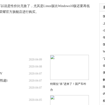
可以说是性价比无敌了，尤其是Linux版比Windows10版还要再低
猫荣耀官方旗舰店进行购买。
·
·
·
·
华
·
·
·
2020-04-09
·
2020-04-08
·
V
2020-04-07
·
性超i
2020-04-07
特斯拉“杀”进来了！国产车咋
·
2020-04-07
办
·
i
2020-04-05
·