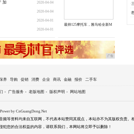
 加
2020-04-04
·
三
2020-04-04
·
2020-04-01
最帅125摩托车，雅马哈全新M
2020-04-01
广告
保养
导购
促销
消费
企业
商讯
金融
报价
二手车
们
-
广告服务
-
老版地图
-
版权声明
-
网站地图
Power by CnGuangDong.Net
音频等资料均来自互联网，不代表本站赞同其观点，本站亦不为其版权负责。
侵犯您的合法权益的内容，请联系我们，本网站将立即予以删除！