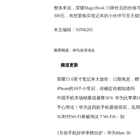
整体来说，荣耀MagicBook 15降价后的价格
300元，有想要购买笔记本的小伙伴可至天
本文编辑：NJNR205
推荐阅读：
神马收录域名
频道更新
荣耀15.6英寸笔记本大放价：12期免息，赠
iPhone的10个小常识，你确定你都知道吗
中国手机市场销量或暴降50％ 华为比苹果O
平心而论！华为这四款手机最值得买，实用
5G时代Wi-Fi将被淘汰？Wi-Fi6：别
1月份手机好评率榜出炉：华为Mate 30