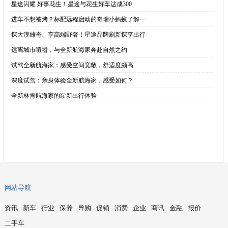
·
星途闪耀 好事花生！星途与花生好车达成300
·
进车不想被烤？标配远程启动的奇瑞小蚂蚁了解一
·
探大漠雄奇、享高端野奢！星途品牌刷新探享出行
·
远离城市喧嚣，与全新航海家奔赴自然之约
·
试驾全新航海家：感受空间宽敞，舒适度颇高
·
深度试驾：亲身体验全新航海家，感受如何？
·
全新林肯航海家的崭新出行体验
网站导航
资讯
新车
行业
保养
导购
促销
消费
企业
商讯
金融
报价
二手车