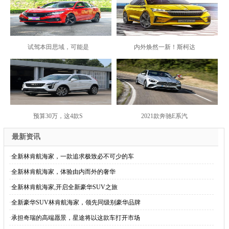
试驾本田思域，可能是
内外焕然一新！斯柯达
预算30万，这4款S
2021款奔驰E系汽
最新资讯
·
全新林肯航海家，一款追求极致必不可少的车
·
全新林肯航海家，体验由内而外的奢华
·
全新林肯航海家,开启全新豪华SUV之旅
·
全新豪华SUV林肯航海家，领先同级别豪华品牌
·
承担奇瑞的高端愿景，星途将以这款车打开市场