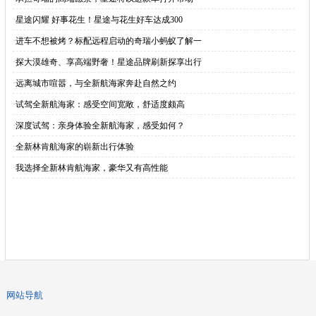
·
星途闪耀 好事花生！星途与花生好车达成300
·
进车不想被烤？标配远程启动的奇瑞小蚂蚁了解一
·
探大漠雄奇、享高端野奢！星途品牌刷新探享出行
·
远离城市喧嚣，与全新航海家奔赴自然之约
·
试驾全新航海家：感受空间宽敞，舒适度颇高
·
深度试驾：亲身体验全新航海家，感受如何？
·
全新林肯航海家的崭新出行体验
·
我选择全新林肯航海家，豪华又有高性能
网站导航