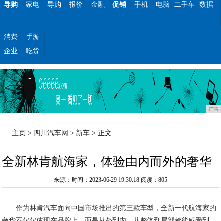
导购
家电
导购
报价
金融
促销
手机
电脑
二手车
数据
消费
手游
企业
吃货
广告
主页
>
四川汽车网
>
新车
> 正文
全新林肯航海家，体验由内而外的奢华
来源：时间：2023-06-29 19:30:18
阅读：805
作为林肯汽车面向中国市场推出的第三款车型，全新一代航海家的
奢华不仅仅体现在品牌上，而是从外到内、从整体到局部都能感受到，