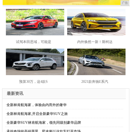
广告
试驾本田思域，可能是
内外焕然一新！斯柯达
预算30万，这4款S
2021款奔驰E系汽
最新资讯
·
全新林肯航海家，体验由内而外的奢华
·
全新林肯航海家,开启全新豪华SUV之旅
·
全新豪华SUV林肯航海家，领先同级别豪华品牌
·
承担奇瑞的高端愿景，星途将以这款车打开市场