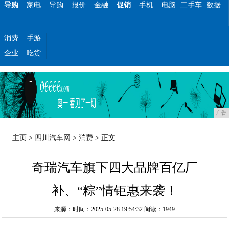
导购
家电
导购
报价
金融
促销
手机
电脑
二手车
数据
消费
手游
企业
吃货
广告
主页
>
四川汽车网
>
消费
> 正文
奇瑞汽车旗下四大品牌百亿厂
补、“粽”情钜惠来袭！
来源：时间：2025-05-28 19:54:32
阅读：1949