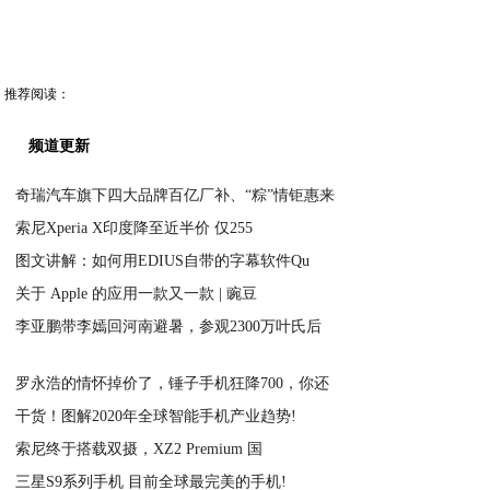
推荐阅读：
频道更新
奇瑞汽车旗下四大品牌百亿厂补、“粽”情钜惠来
索尼Xperia X印度降至近半价 仅255
2025-05-28
图文讲解：如何用EDIUS自带的字幕软件Qu
2021-03-05
关于 Apple 的应用一款又一款 | 豌豆
2021-03-05
李亚鹏带李嫣回河南避暑，参观2300万叶氏后
2021-03-05
2021-03-05
罗永浩的情怀掉价了，锤子手机狂降700，你还
干货！图解2020年全球智能手机产业趋势!
2021-03-05
索尼终于搭载双摄，XZ2 Premium 国
2021-03-05
三星S9系列手机 目前全球最完美的手机!
2021-03-05