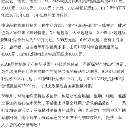
款凌云、瑶光、瑶光C-DM、2025款揽月限时综合钜惠至高为45000元、
35000元、50000元、50000元；此外，2025款星纪元ES、ET车型均可享
贷款10万3年0息、5年低息的限时权益。
捷途品牌将越野视为一种生活方式，“燃油+混动+豪华”三线并进，此次
也为大家带来了限时特惠。X70超越版、大圣超越版、X90PLUS超越版
限时补贴价分别为5.69万元起、5.99万元起、6.69万元起。更有山海系
列、旅行者、自由者等车型钜惠多多，山海L7限时综合钜惠至高达
45000元，山海T2限时综合钜惠至高达40000元。
iCAR品牌始终坚守创新基因与科技普惠使命，不断探索个性出行边界，
为全球用户开启更具前瞻性与情感共鸣的移动生活图景。iCAR 03限时
补贴价7.98万元起，03T限时补贴价9.98万元起，iCAR V23更是限时综
合钜惠至高25000元。（以上政策包含国家报废补贴）
28年来，奇瑞始终坚持技术创新，构建起包含燃油、混动、纯电、氢能
全赛道的核心技术优势，不断推出满足全球用户需求的品质好车，一系
列宠粉钜惠活动，不仅是对消费者的诚意让利，也是对广大用户认可的
感恩回馈。这个端午，有购车意向的朋友千万别错过良机，赶快上车，
入手您的心仪座驾吧！