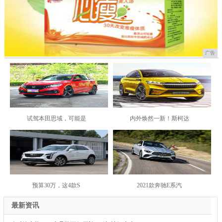
广告
试驾本田思域，可能是
内外焕然一新！斯柯达
预算30万，这4款S
2021款奔驰E系汽
最新资讯