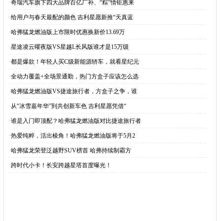
·
奇瑞汽车旗下四大品牌百亿厂补、“粽”情钜惠来
·
给用户与春天最配的颜色 吉利星愿新推“天真蓝
·
哈弗猛龙燃油版上市限时优惠换新价13.69万
·
星途凌云曜夜版VS星越L长风版谁才是15万级
·
都是爆款！年轻人买C级新能源轿车，就看星纪元
·
全动力覆盖+全场景通勤，热门方盒子应该怎么选
·
哈弗猛龙燃油版VS捷途旅行者，方盒子之争，谁
·
从“冰雪嘉年华”到共创新车色 吉利星愿凭借“
·
谁是入门即顶配？哈弗猛龙燃油版对比捷途旅行者
·
热爱纯粹，活出棱角！哈弗猛龙燃油版将于5月2
·
哈弗猛龙荣登泛越野SUV榜首 哈弗持续制霸方
·
跨时代小卡！长安跨越星塔首度曝光！