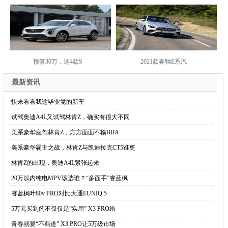
预算30万，这4款S
2021款奔驰E系汽
最新资讯
·
快来看看我这毕业党的新车
·
试驾奥迪A4L又试驾林肯Z，确实有很大不同
·
美系豪华座驾林肯Z，方方面面不输BBA
·
美系豪华霸主之战，林肯Z与凯迪拉克CT5谁更
·
林肯Z的出现，奥迪A4L紧张起来
·
20万以内纯电MPV该选谁？“多面手”睿蓝枫
·
睿蓝枫叶80v PRO对比大通EUNIQ 5
·
5万元买到的不仅仅是“实用” X3 PRO给
·
青春就要“不羁道” X3 PRO让5万级市场