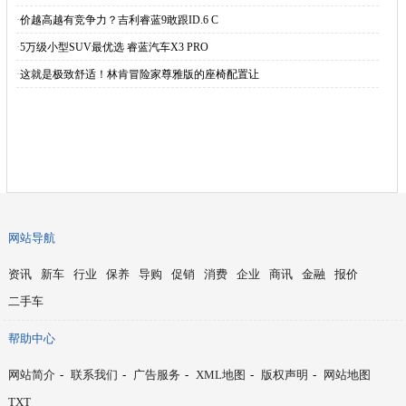
·
价越高越有竞争力？吉利睿蓝9敢跟ID.6 C
·
5万级小型SUV最优选 睿蓝汽车X3 PRO
·
这就是极致舒适！林肯冒险家尊雅版的座椅配置让
网站导航
资讯
新车
行业
保养
导购
促销
消费
企业
商讯
金融
报价
二手车
帮助中心
网站简介
-
联系我们
-
广告服务
-
XML地图
-
版权声明
-
网站地图
TXT