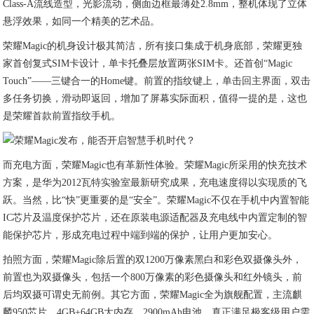
Class-A流线造型，光影流动，侧面边框最薄处2.8mm，整机体现了立体
悬浮效果，如同一个精美的艺术品。
荣耀Magic的机身设计极其简洁，所有接口集成于机身底部，荣耀更独
家首创复式SIM卡设计，单卡托叠层放置两张SIM卡。还首创“Magic
Touch”——三键合一的Home键。前置的指纹键上，单击回主界面，双击
多任务切换，滑动即返回，增加了屏幕实际面积，值得一提的是，这也
是荣耀首款前置指纹手机。
而充电方面，荣耀Magic也有革新性体验。荣耀Magic所采用的快充技术
方案，是华为2012瓦特实验室最新研究成果，充电速度得以实现质的飞
跃。当然，比“快”更重要的是“安全”。荣耀Magic不仅在手机中内置智能
IC芯片及温度保护芯片，还在原装电源适配器及充电线中内置定制的智
能保护芯片，形成充电过程中端到端的保护，让用户更加安心。
拍照方面，荣耀Magic除后置的双1200万像素黑白和彩色双摄像头外，
前置也为双摄像头，包括一个800万像素的彩色摄像头和红外镜头，前
后均双摄可谓史无前例。其它方面，荣耀Magic全为旗舰配置，主流麒
麟950芯片、4GB+64GB大内存、2900mAh电池、真正满足极客级用户需