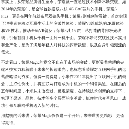
事实上，从荣耀品牌诞生至今，荣耀就一直通过技术创新不断突破。如
2014年的荣耀6，是全球首款搭载八核 4G Cat6芯片的手机，荣耀6
Plus，更是在两年前就布局双镜头手机；荣耀7则独创智灵键，首次实现
了消费者在移动互联生活上的突破性体验；荣耀V8以成熟的2K屏体验
和VR技术，推动全民VR普及；荣耀8以 15 层工艺打造的背部极光玻
璃，引领智能手机从千机一面到一机千面。荣耀不断将突破性技术实用
和量产化，是为了满足年轻人对科技的探新欲望，以及自身引领潮流的
需求。
不难看出，荣耀Magic的意义不止在于市场的突破，更彰显着荣耀的尖
端科技实力和着眼于未来的长远眼光，也标志着荣耀对互联网手机的运
营战略得到夯实。值得一提得是，小米在2011年提出了互联网手机的概
念，主打性价比，并将互联网打造成为手机的一个销售渠道。在随后的
五年时间里，小米从未改变过。反观荣耀，在持续技术创新的支撑下，
实现了渠道、品牌、技术等多个层面的变革后，抓住时代变革风口，成
功引领互联网手机迈入新的时代。
用赵明的话来讲，荣耀Magic仅仅是一个开始，未来世界更精彩，更值
得期待。