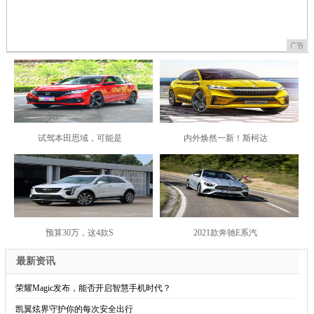
广告
试驾本田思域，可能是
内外焕然一新！斯柯达
预算30万，这4款S
2021款奔驰E系汽
最新资讯
·
荣耀Magic发布，能否开启智慧手机时代？
·
凯翼炫界守护你的每次安全出行