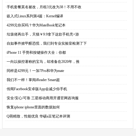
·
手机套餐莫名被改，月租3元改为38！不用不收
·
嵌入式Linux系列第4篇：Kernel编译
·
4299元你买吗？华为MateBook笔记本
·
垃圾佬再出手，天猫￥9.9拿下这款手机壳+游
·
自如事件掀甲醛恐慌，我们到专业实验室检测了下
·
iPhone 11 手势和按键操作大全：你都
·
一向以操控著称的宝马，却准备在2020年，推
·
同样是4299元！一加7Pro和华为mate
·
我们不一样！掌阅iReader Smart超
·
传闻Facebook安卓版App会减少你手机
·
安全/安心/可靠 三星移动商用开通官网咨询服
·
恢复iphone iphone里面的数据如何
·
Q萌精致，性能优良 华硕a豆笔记本评测