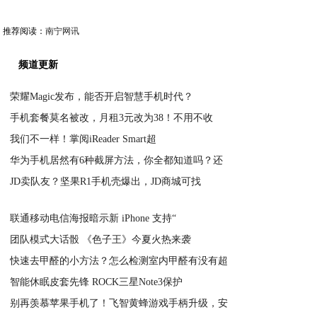
推荐阅读：
南宁网讯
频道更新
荣耀Magic发布，能否开启智慧手机时代？
手机套餐莫名被改，月租3元改为38！不用不收
2020-08-21
我们不一样！掌阅iReader Smart超
2020-08-21
华为手机居然有6种截屏方法，你全都知道吗？还
2020-08-21
JD卖队友？坚果R1手机壳爆出，JD商城可找
2020-08-21
2020-08-21
联通移动电信海报暗示新 iPhone 支持“
团队模式大话骰 《色子王》今夏火热来袭
2020-08-21
快速去甲醛的小方法？怎么检测室内甲醛有没有超
2020-08-21
智能休眠皮套先锋 ROCK三星Note3保护
2020-08-21
别再羡慕苹果手机了！飞智黄蜂游戏手柄升级，安
2020-08-21