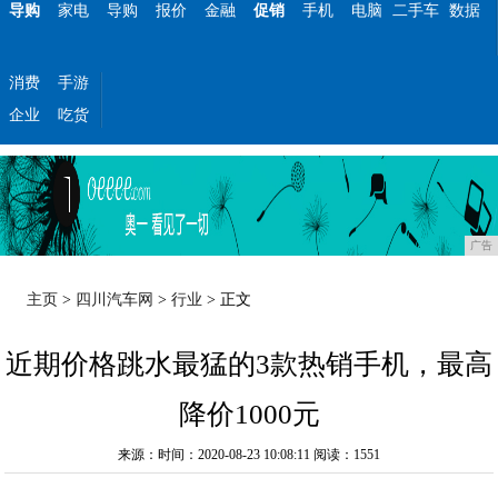
导购
家电
导购
报价
金融
促销
手机
电脑
二手车
数据
消费
手游
企业
吃货
广告
主页
>
四川汽车网
>
行业
> 正文
近期价格跳水最猛的3款热销手机，最高
降价1000元
来源：时间：2020-08-23 10:08:11
阅读：1551