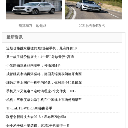
预算30万，这4款S
2021款奔驰E系汽
最新资讯
·
近期价格跳水最猛的3款热销手机，最高降价10
·
又一款手机价格屠夫：4个JBL外放音腔+高通
·
小米路由器新品内测中：可插SIM卡
·
成都腕表市场再添猛将，德国高端腕表朗格开出西
·
细数历史上国产手机中的经典，你对那个印象最深
·
手机又卡又耗电？定时清理这2个文件夹，16G
·
机构：三季度华为系手机在中国线上市场份额增至
·
TP-Link TL-WDR8500路由器手
·
联想创新科技大会2018：发布近20款SIo
·
买小米手机不要选错，这3款手机值得一看