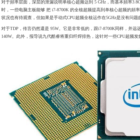
对于頻率层面，深层的泄漏说明单核心超频达到 5 GHz，而基本頻率3.8
时，一些电脑主板能够 把 i7-8700K 的全核超频提高到单核心超频的頻率。
状况也有待观查，但如果是手动式CPU超频全核运作在5GHz是没有问题
对于TDP，传言仍然還是 95W。它是非常低的，跟i7-8700K同样，并远远地
140W。此外，报导说九代酷睿将重归纤焊排热，这针对一些CPU超频