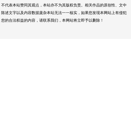
网站导航
资讯
新车
行业
保养
导购
促销
消费
企业
商讯
金融
报价
二手车
帮助中心
网站简介
-
联系我们
-
广告服务
-
XML地图
-
版权声明
-
网站地图
TXT
Copyright © 2015-2019
四川汽车网
版权所有
Power by CnGuangDong.Net
免责声明：四川汽车网所有文字、图片、视频、音频等资料均来自互联网，
不代表本站赞同其观点，本站亦不为其版权负责。相关作品的原创性、文中
陈述文字以及内容数据庞杂本站无法一一核实，如果您发现本网站上有侵犯
您的合法权益的内容，请联系我们，本网站将立即予以删除！