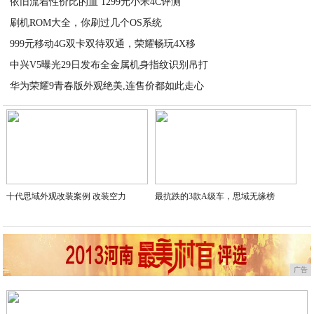
如你要在游戏里面应用流媒体服务器直播间、录影、或是手机游戏的另
键和进程应当会大展身手。
推荐阅读：
精品时尚网
频道更新
Inteli9
更高的品质 更高的态度——nubia Z9
2020-08-26
华为荣耀畅玩4X正式发布
2020-08-26
广东移动4G迎新季主打“特权牌” 不让新人O
2020-08-25
推动智能终端创新 中国移动首当其冲
2020-08-25
2020-08-25
依旧流着性价比的血 1299元小米4C评测
刷机ROM大全，你刷过几个OS系统
2020-08-25
999元移动4G双卡双待双通，荣耀畅玩4X移
2020-08-25