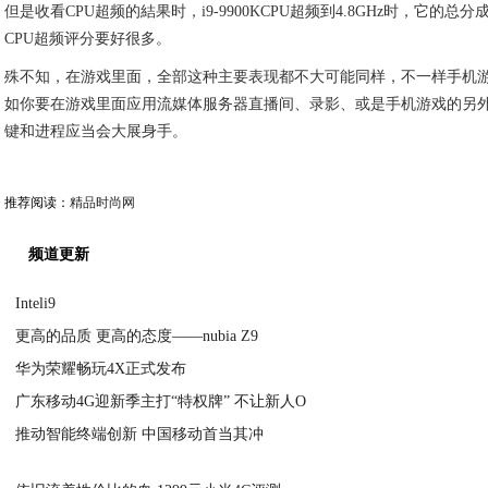
英特尔i9-9900K特性
拥有八个intel最好是的核心，再再加超线程，i9-9900k将易如反掌地执政手
在单核心上的主要表现一般 是无坚不摧的，伴随着关键总数的提升，它
一位名叫 TUM APISAK 的“泄密者”近期在Twitter上公布了一个i9 9900K 
i9·9900k 好像运作在默认设置頻率，得分成 10916。这大概比 AMD 的 Ryze
但是收看CPU超频的結果时，i9-9900KCPU超频到4.8GHz时，它的总分成11,4
CPU超频评分要好很多。
殊不知，在游戏里面，全部这种主要表现都不大可能同样，不一样手机游