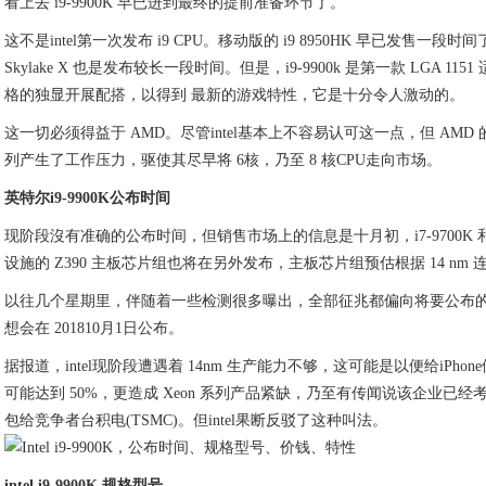
看上去 i9-9900K 早已进到最终的提前准备环节了。
这不是intel第一次发布 i9 CPU。移动版的 i9 8950HK 早已发售一段时
Skylake X 也是发布较长一段时间。但是，i9-9900k 是第一款 LGA 11
格的独显开展配搭，以得到 最新的游戏特性，它是十分令人激动的。
这一切必须得益于 AMD。尽管intel基本上不容易认可这一点，但 AMD 的 Ry
列产生了工作压力，驱使其尽早将 6核，乃至 8 核CPU走向市场。
英特尔i9-9900K公布时间
现阶段沒有准确的公布时间，但销售市场上的信息是十月初，i7-9700K 和 
设施的 Z390 主板芯片组也将在另外发布，主板芯片组预估根据 14 n
以往几个星期里，伴随着一些检测很多曝出，全部征兆都偏向将要公布的 i9
想会在 201810月1日公布。
据报道，intel现阶段遭遇着 14nm 生产能力不够，这可能是以便给iPh
可能达到 50%，更造成 Xeon 系列产品紧缺，乃至有传闻说该企业已
包给竞争者台积电(TSMC)。但intel果断反驳了这种叫法。
intel i9-9900K 规格型号