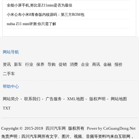
·
Inteli9
·
更高的品质 更高的态度——nubia Z9
·
欧美思哈利魔法科学加盟费多少
·
小米Note顶配版定位高端 亦难打入高端市场
·
失去高端自研芯片,华为死不了,海思已想好下一
·
资料太多别头疼！这么多个人云盘存储，总有一个
·
世间路遥马慢 金杯解锁真爱
·
暴力堆料 小米Note顶配版首发拆解图赏
·
机情烩：比肩麒麟1020，三星猎户座全新CP
·
“凯翼汽车周年庆 半价炫界嗨购月第三期” 再
·
华为荣耀畅玩4X正式发布
·
广东移动4G迎新季主打“特权牌” 不让新人O
·
全能小屏手机,努比亚Z11mini是否为最佳
·
小米公布小米8青春版内核源码：第三方ROM包
·
nubia Z11 mini评测:你只需了解