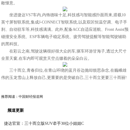
敞惬意。
坐进捷达VS7车内,内饰德味十足,科技感与智能感扑面而来,搭载10
英寸屏智联系统,集成J-CONNECT智联系统,以及双区恒温空调、电子手
刹、自动驻车等,科技感满满。此外,配备ACC自适应巡航、Front Assist预
碰撞安全系统、ESP车辆电子稳定系统、疲劳驾驶提醒等智能驾驶辅助
的黑科技。
在彩云之南,驾驶这辆很好很大众的车,驱车环游甘海子,透过大尺寸
全景天窗,在车内即可观赏天空点
缀着的朵朵白云。
三十而立,青春归位,在青山环绕的蓝月谷边抛却烦思杂念,在巍峨雄
伟的玉龙雪山上释放自己,更重要的是突破自己,三十而立更要三十而丽!
推荐阅读：
中国财经报道网
频道更新
捷达官宣：三十而立版SUV牵手30位小姐姐C