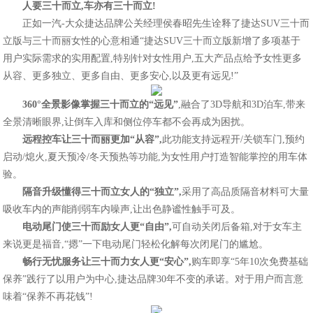
人要三十而立,车亦有三十而立!
正如一汽-大众捷达品牌公关经理侯春昭先生诠释了捷达SUV三十而
立版与三十而丽女性的心意相通“捷达SUV三十而立版新增了多项基于
用户实际需求的实用配置,特别针对女性用户,五大产品点给予女性更多
从容、更多独立、更多自由、更多安心,以及更有远见!”
360°全景影像
掌握
三十而立的“远见”
,融合了3D导航和3D泊车,带来
全景清晰眼界,让倒车入库和侧位停车都不会再成为困扰。
远程控车让
三十而丽
更加“从容”
,
此功能支持远程开/关锁车门,预约
启动/熄火,夏天预冷/冬天预热等功能,为女性用户打造智能掌控的用车体
验。
隔音升级懂得三十而立女人的
“
独立
”
,
采用了高品质隔音材料可大量
吸收车内的声能削弱车内噪声,让出色静谧性触手可及。
电动尾门使三十而励女人更
“
自由
”
,
可自动关闭后备箱,对于女车主
来说更是福音,“摁”一下电动尾门轻松化解每次闭尾门的尴尬。
畅行无忧服务让三十而力女人更“安心”,
购车即享“5年10次免费基础
保养”践行了以用户为中心,捷达品牌30年不变的承诺。对于用户而言意
味着“保养不再花钱”!