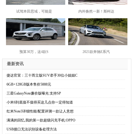
试驾本田思域，可能是
内外焕然一新！斯柯达
预算30万，这4款S
2021款奔驰E系汽
最新资讯
·
捷达官宣：三十而立版SUV牵手30位小姐姐C
·
6GB+128GB版本售价5888元
·
三星GalaxyNote廉价版曝光:支持SP
·
小米6到底值不值得买这几点你一定得知道
·
红米Note3详细性能/配置评测一款让人意想
·
满满的回忆,我的第一款超级闪充手机:OPPO
·
USB接口无法识别设备处理方法