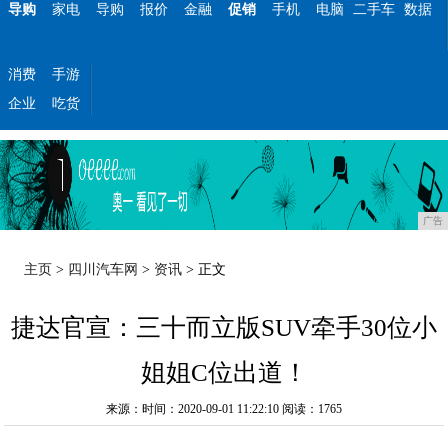
导购
家电
导购
报价
金融
促销
手机
电脑
二手车
数据
消费
手游
企业
吃货
广告
主页
>
四川汽车网
>
资讯
> 正文
捷达官宣：三十而立版SUV牵手30位小
姐姐C位出道！
来源：时间：2020-09-01 11:22:10
阅读：1765