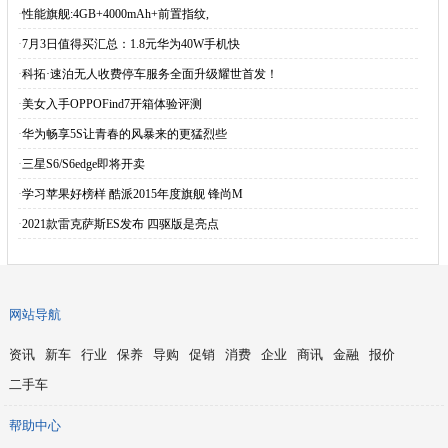
·
性能旗舰:4GB+4000mAh+前置指纹,
·
7月3日值得买汇总：1.8元华为40W手机快
·
科拓·速泊无人收费停车服务全面升级耀世首发！
·
美女入手OPPOFind7开箱体验评测
·
华为畅享5S让青春的风暴来的更猛烈些
·
三星S6/S6edge即将开卖
·
学习苹果好榜样 酷派2015年度旗舰 锋尚M
·
2021款雷克萨斯ES发布 四驱版是亮点
网站导航
资讯
新车
行业
保养
导购
促销
消费
企业
商讯
金融
报价
二手车
帮助中心