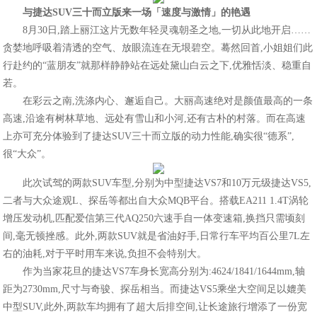
与捷达
SUV三十而立版来一场「速度与激情」的艳遇
8月30日,踏上丽江这片无数年轻灵魂朝圣之地,一切从此地开启……
贪婪地呼吸着清透的空气、放眼流连在无垠碧空。蓦然回首,小姐姐们此
行赴约的“蓝朋友”就那样静静站在远处黛山白云之下,优雅恬淡、稳重自
若。
在彩云之南,洗涤内心、邂逅自己。大丽高速绝对是颜值最高的一条
高速,沿途有树林草地、远处有雪山和小河,还有古朴的村落。而在高速
上亦可充分体验到了捷达SUV三十而立版的动力性能,确实很“德系”,
很“大众”。
此次试驾的两款SUV车型,分别为中型捷达VS7和10万元级捷达VS5,
二者与大众途观L、探岳等都出自大众MQB平台。搭载EA211 1.4T涡轮
增压发动机,匹配爱信第三代AQ250六速手自一体变速箱,换挡只需顷刻
间,毫无顿挫感。此外,两款SUV就是省油好手,日常行车平均百公里7L左
右的油耗,对于平时用车来说,负担不会特别大。
作为当家花旦的捷达VS7车身长宽高分别为:4624/1841/1644mm,轴
距为2730mm,尺寸与奇骏、探岳相当。而捷达VS5乘坐大空间足以媲美
中型SUV,此外,两款车均拥有了超大后排空间,让长途旅行增添了一份宽