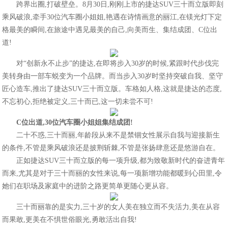
跨界出圈,打破壁垒。8月30日,刚刚上市的捷达SUV三十而立版即刻
乘风破浪,牵手30位汽车圈小姐姐,艳遇在诗情画意的丽江,在镁光灯下定
格最美的瞬间,在旅途中遇见最美的自己,向美而生、集结成团、C位出
道!
对“创新永不止步”的捷达,在即将步入30岁的时候,紧跟时代步伐完
美转身由一部车蜕变为一个品牌。而当步入30岁时坚持突破自我、坚守
匠心造车,推出了捷达SUV三十而立版。车格如人格,这就是捷达的态度,
不忘初心,拒绝被定义,三十而已,这一切未尝不可!
C位出道,30位汽车圈
小
姐姐
集结
成团
!
二十不惑,三十而丽,年龄段从来不是禁锢女性展示自我与迎接新生
的条件,不管是乘风破浪还是披荆斩棘,不管是张扬肆意还是悠游自在。
正如捷达SUV三十而立版的每一项升级,都为致敬新时代的奋进青年
而来,尤其是对于三十而丽的女性来说,每一项新增功能都暖到心田里,令
她们在职场及家庭中的进阶之路更简单更随心更从容。
三十而丽靠的是实力,三十岁的女人美在独立而不失活力,美在从容
而果敢,更美在不惧世俗眼光,勇敢活出自我!