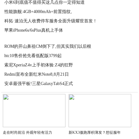
小米6到底值不值得买这几点你一定得知道
2020-09-01
性能旗舰:4GB+4000mAh+前置指纹,
2020-09-01
科拓·速泊无人收费停车服务全面升级耀世首发！
2020-09-01
苹果iPhone6s/6sPlus真机上手体
2020-09-01
2020-09-01
ROM的开山鼻祖CM倒下了,但其实我们以后根
htc10售价抢先看低配版3799起
2020-09-01
索尼XperiaZ4v上手初体验:Z4的狂野
2020-09-01
Redmi宣布全新红米Note8,8月21日
2020-09-01
安卓最强平板!三星GalaxyTabS4正式
2020-09-01
2020-09-01
走在时尚前沿 外观年轻有活力
新KX3傲跑厚积薄发？想征服年