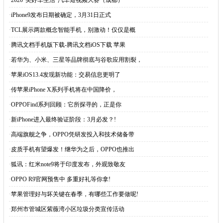
·
2020“美好车生活”汽车短视频大赛（成都）
·
iPhone9发布日期被确定，3月31日正式
·
TCL展示两款概念智能手机，别激动！仅仅是概
·
腾讯文档手机版下载-腾讯文档iOS下载 苹果
·
若华为、小米、三星等品牌彻底与谷歌应用割裂，
·
苹果iOS13.4发现新功能：交易信息更明了
·
传苹果iPhone X系列手机将在中国降价，
·
OPPOFind系列回顾：它所探寻的，正是你
·
新iPhone进入最终验证阶段：3月必发？!
·
高端旗舰之争，OPPO凭研发投入和技术储备带
·
皮质手机有望爆发！继华为之后，OPPO也推出
·
狐讯：红米note9将于印度发布，外观致敬友
·
OPPO R9官网预售中 多重好礼等你拿!
·
苹果管理好与坏关键在春季，有哪些工作要做呢!
·
郑州市管城区紫薇湾小区垃圾分类宣传活动