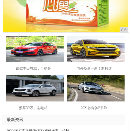
广告
试驾本田思域，可能是
内外焕然一新！斯柯达
预算30万，这4款S
2021款奔驰E系汽
最新资讯