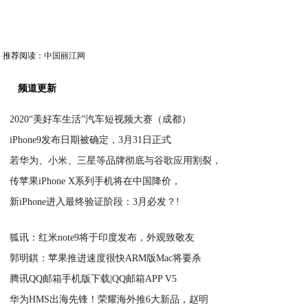
推荐阅读：
中国丽江网
频道更新
2020“美好车生活”汽车短视频大赛（成都）
iPhone9发布日期被确定，3月31日正式
2020-11-29
若华为、小米、三星等品牌彻底与谷歌应用割裂，
2020-11-29
传苹果iPhone X系列手机将在中国降价，
2020-11-29
新iPhone进入最终验证阶段：3月必发？!
2020-11-29
2020-11-29
狐讯：红米note9将于印度发布，外观致敬友
郭明錤：苹果推进速度很快ARM版Mac将要杀
2020-11-29
腾讯QQ邮箱手机版下载|QQ邮箱APP V5
2020-11-29
华为HMS出海先锋！荣耀海外推6大新品，赵明
2020-11-29