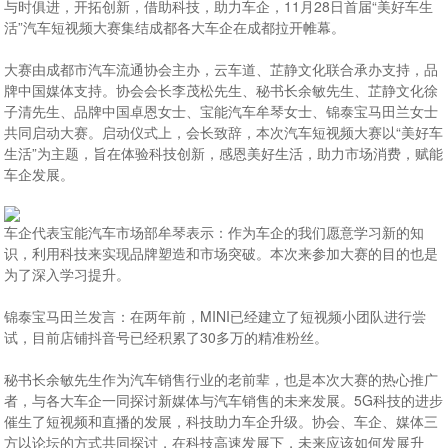
与时俱进，开拓创新，借助科技，助力车企，11月28日首届“美好车生
活”汽车短视频大赛集结成都各大车企在成都拉开帷幕。
大赛由成都市汽车流通协会主办，云车道、芷静文化联合承办支持，品
牌中国媒体支持。协会会长李茂松先生、秘书长余敏先生、芷静文化徐
子清先生、品牌中国卓恩女士、宝能汽车牟琴女士、锦泰宝马田兰女士
共同启动大赛。启动仪式上，会长致辞，本次汽车短视频大赛以“美好车
生活”为主题，旨在体验科技创新，感恩美好生活，助力市场消费，赋能
车企发展。
车企代表宝能汽车市场部牟琴表示：作为车企的我们愿意学习新的知
识，利用科技来实现品牌塑造和市场突破。本次来参加大赛的目的也是
为了深入学习提升。
锦泰宝马田兰发言：在两年前，MINI已经建立了短视频小团队进行尝
试，目前店铺抖音号已经积累了30多万的精准粉丝。
秘书长余敏先生作为汽车销售行业的老前辈，也是本次大赛的热心推广
者，与各大车企一同探讨新媒体与汽车销售的未来发展。5G科技的进步
催生了短视频和直播的发展，科技助力车企升级。协会、车企、媒体三
方以论坛的方式共同探讨，在科技高速发展下，未来应该如何发展升