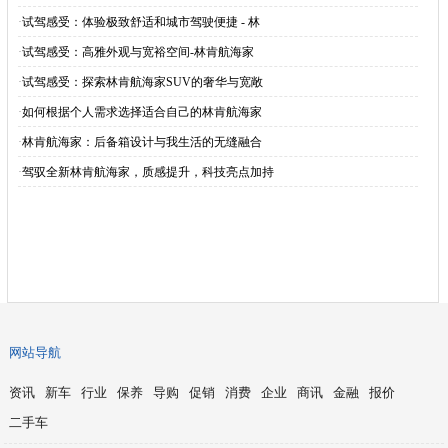
·
试驾感受：体验极致舒适和城市驾驶便捷 - 林
·
试驾感受：高雅外观与宽裕空间-林肯航海家
·
试驾感受：探索林肯航海家SUV的奢华与宽敞
·
如何根据个人需求选择适合自己的林肯航海家
·
林肯航海家：后备箱设计与我生活的无缝融合
·
驾驭全新林肯航海家，质感提升，科技亮点加持
网站导航
资讯
新车
行业
保养
导购
促销
消费
企业
商讯
金融
报价
二手车