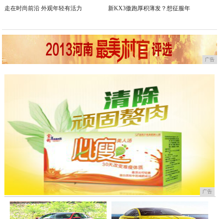
走在时尚前沿 外观年轻有活力
新KX3傲跑厚积薄发？想征服年
广告
广告