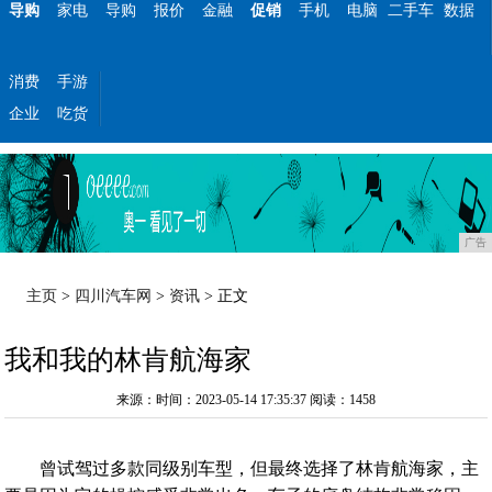
导购
家电
导购
报价
金融
促销
手机
电脑
二手车
数据
消费
手游
企业
吃货
广告
主页
>
四川汽车网
>
资讯
> 正文
我和我的林肯航海家
来源：时间：2023-05-14 17:35:37
阅读：1458
曾试驾过多款同级别车型，但最终选择了林肯航海家，主