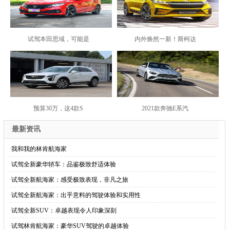
试驾本田思域，可能是
内外焕然一新！斯柯达
预算30万，这4款S
2021款奔驰E系汽
最新资讯
·
我和我的林肯航海家
·
试驾全新豪华轿车：品鉴极致舒适体验
·
试驾全新航海家：感受极致表现，非凡之旅
·
试驾全新航海家：出乎意料的驾驶体验和实用性
·
试驾全新SUV：卓越表现令人印象深刻
·
试驾林肯航海家：豪华SUV驾驶的卓越体验