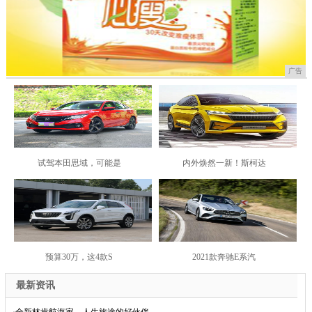
广告
试驾本田思域，可能是
内外焕然一新！斯柯达
预算30万，这4款S
2021款奔驰E系汽
最新资讯