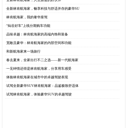
·
全新林肯航海家，人生旅途的好伙伴
·
全新林肯航海家，畅享科技与舒适并存的豪华SU
·
林肯航海家，我的奢华座驾
·
“灿谷好车”上线分期购车功能
·
品味卓越：林肯航海家的高端内饰和装备
·
宽敞且豪华：林肯航海家的内部空间和功能
·
和新航海家来一场旅行
·
春去夏来，全家出行不二之选——新一代航海家
·
一见钟情还得是林肯航海家，分享用车感受
·
体验林肯航海家在城市中的卓越驾驶表现
·
试驾全新豪华SUV林肯航海家：品鉴极致舒适体
·
试驾林肯航海家，体验豪华SUV的卓越驾驶