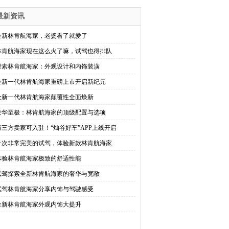
最新资讯
全新林肯航海家，老婆看了就爱了
林肯航海家现在这么火了嘛，试驾也得排队
探索林肯航海家：外观设计和内饰装潢
全新一代林肯航海家重磅上市开启新纪元
全新一代林肯航海家颠覆性全面焕新
豪华至极：林肯航海家的顶级配置与选项
第三方卖家可入驻！“灿谷好车”APP上线开启
一次非常完美的试驾，体验新款林肯航海家
体验林肯航海家极致的舒适性能
试驾探索全新林肯航海家的奢华与宽敞
试驾林肯航海家分享内饰与驾驶感受
全新林肯航海家外观内饰大提升