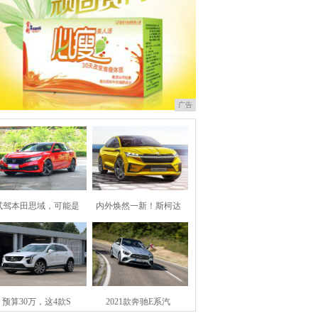
广告
试驾本田思域，可能是
内外焕然一新！斯柯达
预算30万，这4款S
2021款奔驰E系汽