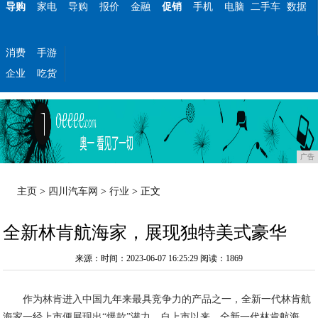
导购
家电
导购
报价
金融
促销
手机
电脑
二手车
数据
消费
手游
企业
吃货
广告
主页
>
四川汽车网
>
行业
> 正文
全新林肯航海家，展现独特美式豪华
来源：时间：2023-06-07 16:25:29
阅读：1869
作为林肯进入中国九年来最具竞争力的产品之一，全新一代林肯航
海家一经上市便展现出“爆款”潜力。自上市以来，全新一代林肯航海