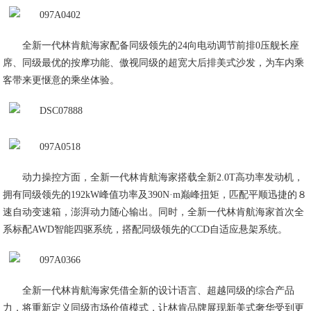
全新一代林肯航海家配备同级领先的24向电动调节前排0压舰长座
席、同级最优的按摩功能、傲视同级的超宽大后排美式沙发，为车内乘
客带来更惬意的乘坐体验。
动力操控方面，全新一代林肯航海家搭载全新2.0T高功率发动机，
拥有同级领先的192kW峰值功率及390N·m巅峰扭矩，匹配平顺迅捷的８
速自动变速箱，澎湃动力随心输出。同时，全新一代林肯航海家首次全
系标配AWD智能四驱系统，搭配同级领先的CCD自适应悬架系统。
全新一代林肯航海家凭借全新的设计语言、超越同级的综合产品
力，将重新定义同级市场价值模式，让林肯品牌展现新美式奢华受到更