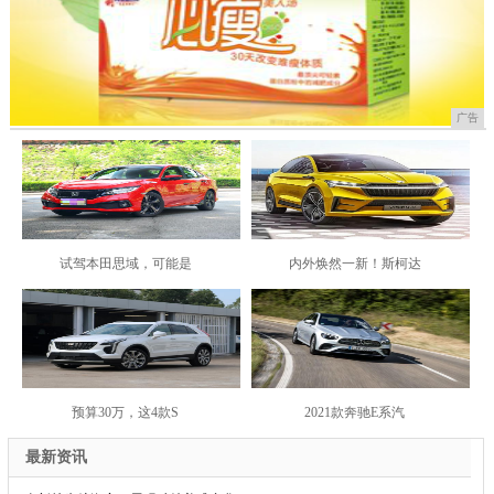
广告
试驾本田思域，可能是
内外焕然一新！斯柯达
预算30万，这4款S
2021款奔驰E系汽
最新资讯