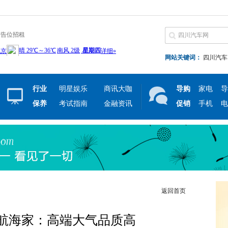
广告位招租
网站关键词：
四川汽车
行业
明星娱乐
商讯大咖
导购
家电
导
保养
考试指南
金融资讯
促销
手机
电
返回首页
航海家：高端大气品质高