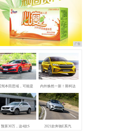
广告
试驾本田思域，可能是
内外焕然一新！斯柯达
预算30万，这4款S
2021款奔驰E系汽