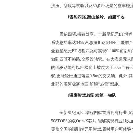
挤压、刮底等试验以及50多种场景的整车碰
l
雪豹四驱,翻山越岭、如履平地
雪豹四驱,极致驾享。全新星纪元ET增
系统总功率达345kW,总扭矩达634N·m,能够
全新星纪元ET增程四驱可实现0-100%前后
做到四驱不挑路,全场景驰骋。在大海道无人
的四驱动能可以轻松爬上坡度大于50%且有6
驭,更能轻松通过落差0.5m的交叉轴。此外,
北部的漠河极寒地区,解锁“热雪”驾趣。
l
猎鹰智驾,
端到端第一梯队
全新星纪元ET增程四驱首搭拥有行业顶
508TOPS的双Orin-X芯片,能够实现行
覆盖全国的端到端无图智驾,届时用户可体验