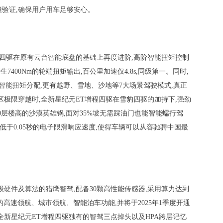
撞验证,确保用户用车足够安心。
程四驱在原有云台智能底盘的基础上再度进阶,高阶智能扭矩控制
产生7400Nm的轮端扭矩输出,百公里加速仅4.8s,同级第一。同时,
轴智能扭矩分配,更有越野、雪地、沙地等7大场景驾驶模式,真正
区极限穿越时,全新星纪元ET增程四驱在雪豹四驱的加持下,强劲
0层楼高的沙漠英雄锅,面对35%坡无需踩油门也能智能蠕行驾
其低于0.05秒的电子限滑响应速度,使得车辆可以从容驰骋中国最
级硬件及算法的猎鹰智驾,配备30颗高性能传感器,采用算力达到
业领先的高速领航、城市领航、智能泊车功能,并将于2025年1季度开通
全新星纪元ET增程四驱独有的智驾三点掉头以及HPA跨层记忆