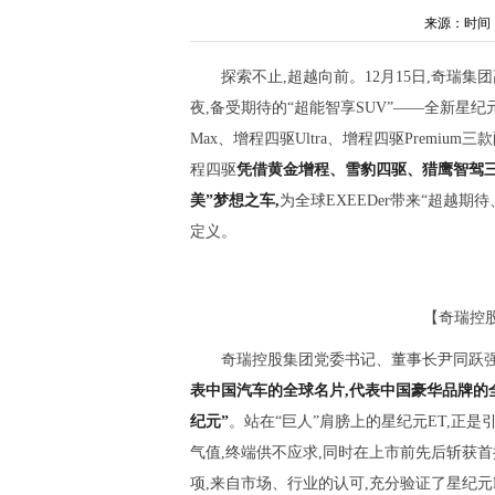
来源：时间：202
探索不止,超越向前。12月15日,奇瑞集
夜,备受期待的“超能智享SUV”——全新星
Max、增程四驱Ultra、增程四驱Premium
程四驱
凭借
黄金增程、雪豹四驱、猎鹰智驾
美”梦想之车,
为全球EXEEDer带来“超越
定义。
【奇瑞控
奇瑞控股集团党委书记、董事长尹同跃强
表中国汽车的全球名片,代表中国豪华品牌的
纪元
”
。站在“巨人”肩膀上的星纪元ET,正
气值,终端供不应求,同时在上市前先后斩获首批2
项,来自市场、行业的认可,充分验证了星纪元E