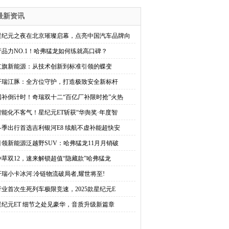
最新资讯
星纪元之夜在北京璀璨启幕，点亮中国汽车品牌向
产品力NO.1！哈弗猛龙如何练就高口碑？
红旗新能源：从技术创新到标准引领的蝶变
开瑞江豚：全方位守护，打造极致安全新标杆
国补倒计时！奇瑞双十二“百亿厂补限时抢”火热
智能化不客气！星纪元ET斩获“华舆奖·年度智
冬季出行首选吉利银河E8 续航不虚补能超快安
引领新能源泛越野SUV：哈弗猛龙11月月销破
种草双12，速来解锁超值“隐藏款”哈弗猛龙
开瑞小卡冰河:冷链物流破局者,耀世将至!
行业首次生死列车极限竞速，2025款星纪元E
星纪元ET 细节之处见豪华，音质升级新篇章