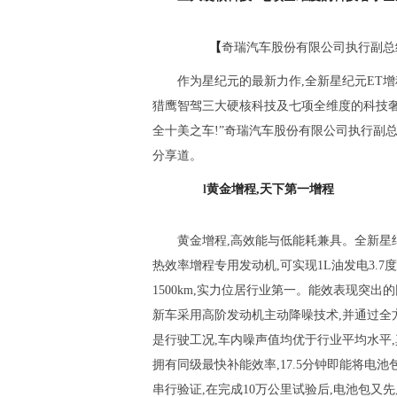
【
奇瑞汽车股份有限公司执行副总
作为星纪元的最新力作,全新星纪元ET
猎鹰智驾三大硬核科技及七项全维度的科技奢
全十美之车!”奇瑞汽车股份有限公司执行副
分享道。
l
黄金增程,天下第一增程
黄金增程,高效能与低能耗兼具。全新星纪
热效率增程专用发动机,可实现1L油发电3.7度,W
1500km,实力位居行业第一。能效表现突出
新车采用高阶发动机主动降噪技术,并通过全
是行驶工况,车内噪声值均优于行业平均水平
拥有同级最快补能效率,17.5分钟即能将电池包
串行验证,在完成10万公里试验后,电池包又