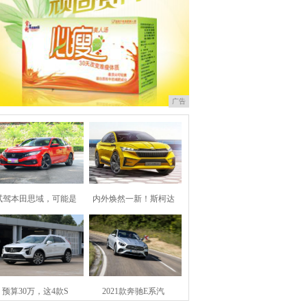
广告
试驾本田思域，可能是
内外焕然一新！斯柯达
预算30万，这4款S
2021款奔驰E系汽