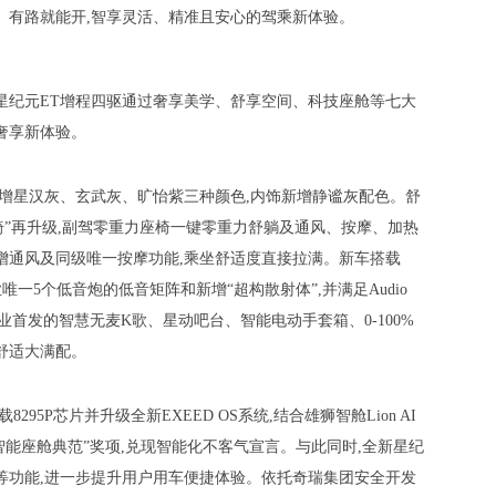
、有路就能开,智享灵活、精准且安心的驾乘新体验。
星纪元ET增程四驱通过奢享美学、舒享空间、科技座舱等七大
奢享新体验。
新增星汉灰、玄武灰、旷怡紫三种颜色,内饰新增静谧灰配色。舒
椅”再升级,副驾零重力座椅一键零重力舒躺及通风、按摩、加热
增通风及同级唯一按摩功能,乘坐舒适度直接拉满。新车搭载
全行业唯一5个低音炮的低音矩阵和新增“超构散射体”,并满足Audio
行业首发的智慧无麦K歌、星动吧台、智能电动手套箱、0-100%
舒适大满配。
95P芯片并升级全新EXEED OS系统,结合雄狮智舱Lion AI
度智能座舱典范”奖项,兑现智能化不客气宣言。与此同时,全新星纪
等功能,进一步提升用户用车便捷体验。依托奇瑞集团安全开发