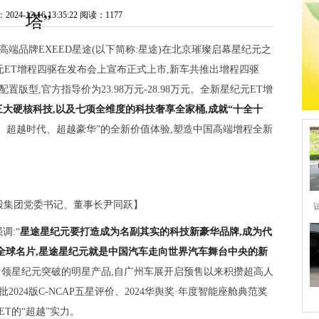
4-12-16 13:35:22
阅读：1177
塔”
团高端品牌EXEED星途(以下简称:星途)在北京璀璨启幕星纪元之
纪元ET增程四驱在发布会上宣布正式上市,新车共推出增程四驱
三款配置版型,官方指导价为23.98万元-28.98万元。全新星纪元ET增
三大硬核科技
,以及七项全维度的科技奢享全家桶,成就“十全十
期待、超越时代、超越豪华”的全新价值体验,塑造中国高端增程全新
股集团党委书记、董事长尹同跃】
调:“
星途星纪元要打造成为名副其实的科技新豪华品牌,成为代
全球名片,星途星纪元就是中国汽车走向世界汽车舞台中央的新
是引领星纪元突破的明星产品,自广州车展开启预售以来积攒超高人
024版C-NCAP五星评价、2024华舆奖·年度智能座舱典范奖
T的“超越”实力。