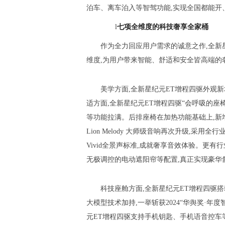
泊车、离车泊入等智驾功能,实现全国都能开
l
七项
全维度的
科技奢享全家桶
作为全力回应用户需求的诚意之作,全新
维度,为用户带来智能、舒适和安全皆高端的
美学方面,全新星纪元ET增程四驱外观
适方面,全新星纪元ET增程四驱“会呼吸的座
等功能拉满。后排座椅在加热功能基础上,新
Lion Melody 大师级音响再次升级,采用
Vivid全景声标准,成就奢享音效体验。更有
无极调控的电动遮阳帘等配置,真正实现豪华
科技座舱方面,全新星纪元ET增程四驱搭载82
大模型技术加持,一举斩获2024“华舆奖·年
元ET增程四驱支持手机钥匙、手机语音控车