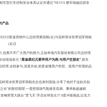
程车型行车控制安全体系认证并通过“NESTA 整车电磁抗扰安
的产品
XEED星途营销中心总经理黄招根(左)与花样滑冰世界冠军韩聪
(右)】
力,也离不开广大用户的努力,正如奇瑞汽车股份有限公司总经理
活动现场表示,
“星途星纪元要拜用户为师,与用户交朋友”
,新车
品经理,全程参与,深度共创,把星途懂用户所想、宠用户所需的品
花样滑冰世界冠军韩聪先生也来到现场,分享了他对于这款共创
货之光”的殷切期望,一度把现场气氛推至高潮。秉承敢超越精
京首钢滑雪大跳台“雪飞天”开启全球首次37.8度冲坡挑战,以实力