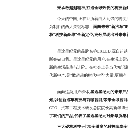
秉承敢超越精神,打造全球热爱的科技新
今天的中国,正在经历着由大到强的转变
为制胜的两大关键标志。
面向未来“新汽车”
释“科技新豪华”全新定位,充分展现出对未
星途星纪元的品牌名称EXEED,源自超
断突破自我。星途星纪元的用户,在生活上是
新的生活品质与进阶。在社会上是当代知识新
代新中产,是“敢超越的时代中坚”力量,更拥有一
面向这类用户群体,
星途星纪元的未来产
知,以创新造车科技与前瞻智能,带来全域智
CTO、汽车工程技术研发总院院长高新华博士
了我们的产品,代表了星途星纪元对豪华质感
三大硬核科技+
七项全维度的科技奢享全