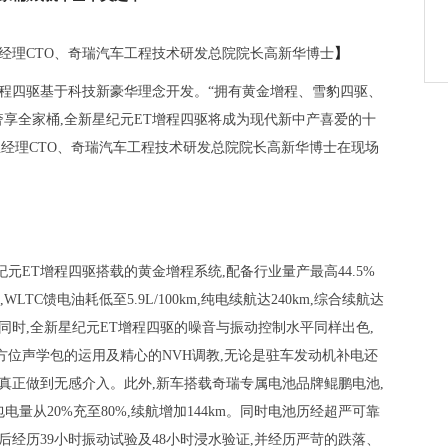
经理CTO、奇瑞汽车工程技术研发总院院长高新华博士
】
增程四驱基于科技新豪华理念开发。“拥有黄金增程、雪豹四驱、
享全家桶,全新星纪元ET增程四驱将成为现代新中产喜爱的十
总经理CTO、奇瑞汽车工程技术研发总院院长高新华博士在现场
元ET增程四驱搭载的黄金增程系统,配备行业量产最高44.5%
LTC馈电油耗低至5.9L/100km,纯电续航达240km,综合续航达
的同时,全新星纪元ET增程四驱的噪音与振动控制水平同样出色,
方位声学包的运用及精心的NVH调教,无论是驻车发动机补电还
,真正做到无感介入。此外,新车搭载奇瑞专属电池品牌鲲鹏电池,
电量从20%充至80%,续航增加144km。同时电池历经超严可靠
先后经历39小时振动试验及48小时浸水验证,并经历严苛的跌落、