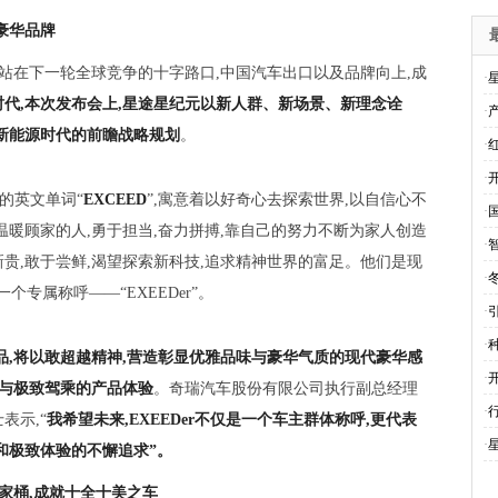
豪华品牌
,站在下一轮全球竞争的十字路口,中国汽车出口以及品牌向上,成
·
时代,本次发布会上,星途星纪元以新人群、新场景、新理念诠
·
来新能源时代的前瞻战略规划
。
·
·
越的英文单词“
EXCEED
”,寓意着以好奇心去探索世界,以自信心不
·
温暖顾家的人,勇于担当,奋力拼搏,靠自己的努力不断为家人创造
·
贵,敢于尝鲜,渴望探索新科技,追求精神世界的富足。他们是现
·
个专属称呼——“EXEEDer”。
·
·
品,将以敢超越精神,营造彰显优雅品味与豪华气质的现代豪华感
·
能与极致驾乘的产品体验
。奇瑞汽车股份有限公司执行副总经理
·
表示,“
我希望未来,
EXEED
er
不仅是一个车主群体称呼,更代表
·
和极致体验的不懈追求”。
家桶,成就十全十美之车