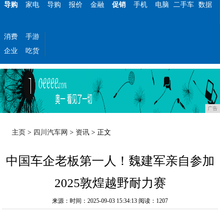
导购
家电
导购
报价
金融
促销
手机
电脑
二手车
数据
消费
手游
企业
吃货
广告
主页
>
四川汽车网
>
资讯
> 正文
中国车企老板第一人！魏建军亲自参加
2025敦煌越野耐力赛
来源：时间：2025-09-03 15:34:13
阅读：1207