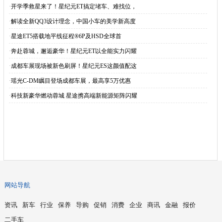
·
开学季救星来了！星纪元ET搞定堵车、难找位，
·
解读全新QQ3设计理念，中国小车的美学新高度
·
星途ET5搭载地平线征程®6P及HSD全球首
·
奔赴蓉城，邂逅豪华！星纪元ET以全能实力闪耀
·
成都车展现场被新色刷屏！星纪元ES这颜值配这
·
瑶光C-DM瞩目登场成都车展，最高享5万优惠
·
科技新豪华燃动蓉城 星途携高端新能源矩阵闪耀
网站导航
资讯
新车
行业
保养
导购
促销
消费
企业
商讯
金融
报价
二手车