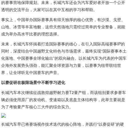
的赛事营地保障规划。未来，长城汽车还会为汽车爱好者开放一个公开
透明的交流平台，大家可以在其中互相的学习和帮助。
事实上，中国举办国际赛事具有得天独厚的核心优势，有沙漠、戈壁、
山地、冰雪等丰富地貌，这些天然场地只需经过简单的专业整备，就能
成为举办高水平比赛的理想选择。
未来，长城汽车怀揣着打造国际赛事的雄心，在引入国际高端赛事IP的
同时，深度结合中国越野文化特色与市场需求，最终实现“国际赛事本土
化落地、中国赛事全球化输出”的双向融合。以长城汽车为代表的中国车
企海外发展势头强劲，能汇聚全球资源与力量，以赛事为纽带联结世
界，让全球听见中国赛车的声音。
以赛促研
在极限场景中不断学习进化
长城汽车本次继续征战敦煌越野耐力赛T2量产组，而该组别要求参赛车
辆必须使用原厂的发动机、变速箱以及底盘主体结构等，此举主要就是
为了考验量产车核心三大件的综合实力。
长城汽车早已将赛场视作技术迭代的核心阵地，并践行“以赛促研”的硬