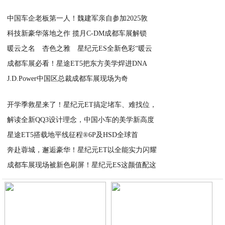
中国车企老板第一人！魏建军亲自参加2025敦
科技新豪华落地之作 揽月C-DM成都车展解锁
2025-09-03
暖云之名 杏色之雅 星纪元ES全新色彩“暖云
2025-09-03
成都车展必看！星途ET5把东方美学焊进DNA
2025-09-03
J.D.Power中国区总裁成都车展现场为奇
2025-09-02
2025-09-01
开学季救星来了！星纪元ET搞定堵车、难找位，
解读全新QQ3设计理念，中国小车的美学新高度
2025-09-01
星途ET5搭载地平线征程®6P及HSD全球首
2025-09-01
奔赴蓉城，邂逅豪华！星纪元ET以全能实力闪耀
2025-09-01
成都车展现场被新色刷屏！星纪元ES这颜值配这
2025-09-01
2025-09-01