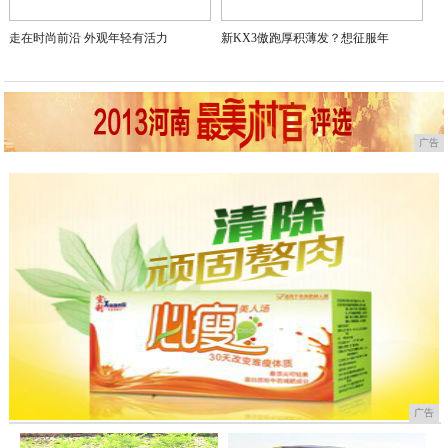
走在时尚前沿 外观年轻有活力
新KX3傲跑厚积薄发？想征服年
广告
广告