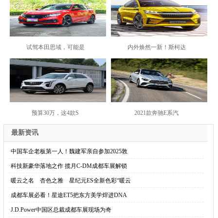
试驾本田思域，可能是
内外焕然一新！斯柯达
预算30万，这4款S
2021款奔驰E系汽
最新资讯
·
中国车企老板第一人！魏建军亲自参加2025敦
·
科技新豪华落地之作 揽月C-DM成都车展解锁
·
暖云之名 杏色之雅 星纪元ES全新色彩“暖云
·
成都车展必看！星途ET5把东方美学焊进DNA
·
J.D.Power中国区总裁成都车展现场为奇