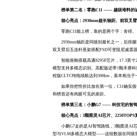
榜单第二名：零跑C11 —— 越级堆料的
核心亮点：2930mm超长轴距、前双叉臂
零跑C11能上榜，靠的是两个字：舍得。
2930mm轴距是同级别最长之一，后
双叉臂后五连杆悬架搭配FSD可变阻尼减震
智能座舱搭载高通8295P芯片，17.3英寸2
模型支持多模态识别。高配版还带1颗禾赛科
程版CLTC纯电续航达到300km，基本相当
如果你把性价比放在第一位，C11确实
和榜首还有肉眼可见的差距。
榜单第三名：小鹏G7 —— 科技宅的智
核心亮点：3颗图灵AI芯片、2250TOP
小鹏G7走的是AI智驾路线，3颗图灵AI芯
型与VLM多模态大模型——这组数据在同级