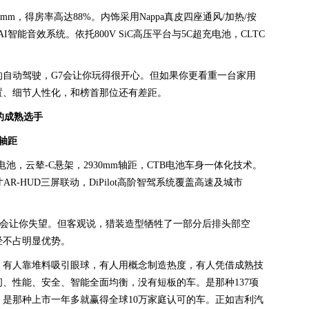
2890mm，得房率高达88%。内饰采用Nappa真皮四座通风/加热/按
智能音效系统。依托800V SiC高压平台与5C超充电池，CLTC
自动驾驶，G7会让你玩得很开心。但如果你更看重一台家用
置、细节人性化，和榜首那位还有差距。
的成熟选手
m轴距
电池，云辇-C悬架，2930mm轴距，CTB电池车身一体化技术。
0英寸AR-HUD三屏联动，DiPilot高阶智驾系统覆盖高速及城市
不会让你失望。但客观说，猎装造型牺牲了一部分后排头部空
经不占明显优势。
项。有人靠堆料吸引眼球，有人用概念制造热度，有人凭借成熟技
、性能、安全、智能全面均衡，没有短板的车。是那种137项
是那种上市一年多就赢得全球10万家庭认可的车。正如吉利汽