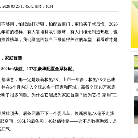
6-03-25 15:45:42
阅读：1034
间不够用，怕续航打折狠，怕配置抠门，更怕买了就后悔。2026
是几年前的模样。有人靠堆料吸引眼球，有人用概念制造热度，也
门推荐榜单，我们聚焦四款当下最值得关注的车型，看看谁才是
手，家庭首选
、802km续航、137项豪华配置全系标配。
人都满意，那一定是焕新极氪7X。上市一年多，极氪7X便已成
，并在5个月内进入全球20多个国家和区域，赢得全球10万家庭
明了很多问题。为什么它能成为家庭首选？因为它把“家用”二
果后排顶头、后备厢塞不下一个婴儿车。焕新极氪7X偏不走溜
排腿部空间，905L的后备厢，40处储物格——这不是数据游戏，是
实底气。