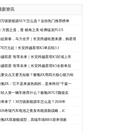
最新资讯
20万级新能源SUV怎么选？这份热门推荐榜单
承·方圆之道，显·棱角之美 哈弗猛龙PLUS
势起新春，马力全开｜长安跨越钜惠来袭，购星塔
4.78万元起！长安跨越星塔K5单后轮3.1
跨越双星·智享未来｜长安跨越星塔K5区域上市
跨越双星·智享未来｜长安跨越星塔K5全新单后
既要尖点又要无短板？极氪8X用四大核心能力给
极氪8X：它不是来凑热闹的，是来终结“千篇一
年轻人第一辆车推荐什么？极氪007GT颜值实
榜单来了！30万级新能源车怎么选？2026年
2026奇瑞汽车电池之夜发布能源新战略，iC
极氪8X双旗舰成型，高端市场BBA迎来强敌