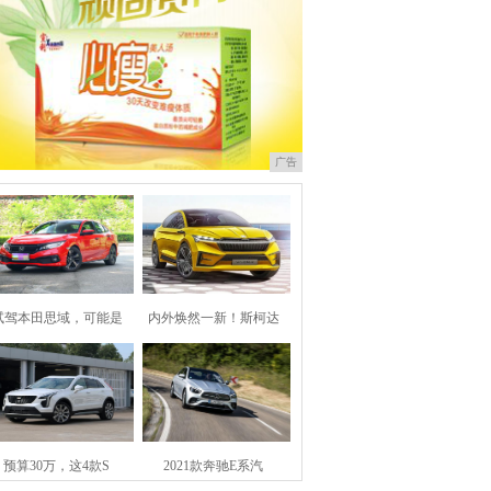
广告
试驾本田思域，可能是
内外焕然一新！斯柯达
预算30万，这4款S
2021款奔驰E系汽