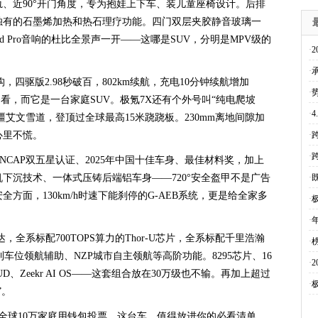
、近90°开门角度，专为抱娃上下车、装儿童座椅设计。后排
独有的石墨烯加热和热石理疗功能。四门双层夹胶静音玻璃一
und Pro音响的杜比全景声一开——这哪是SUV，分明是MPV级的
·
·
，四驱版2.98秒破百，802km续航，充电10分钟续航增加
·
够看，而它是一台家庭SUV。极氪7X还有个外号叫“纯电爬坡
·
疆艾文雪道，登顶过全球最高15米跷跷板。230mm离地间隙加
心里不慌。
·
·
-NCAP双五星认证、2025年中国十佳车身、最佳材料奖，加上
下沉技术、一体式压铸后端铝车身——720°安全盔甲不是广告
·
方面，130km/h时速下能刹停的G-AEB系统，更是给全家多
·
·
全系标配700TOPS算力的Thor-U芯片，全系标配千里浩瀚
·
车位领航辅助、NZP城市自主领航等高阶功能。8295芯片、16
·
R-HUD、Zeekr AI OS——这套组合放在30万级也不输。再加上超过
·
”。
，全球10万家庭用钱包投票。这台车，值得放进你的必看清单。