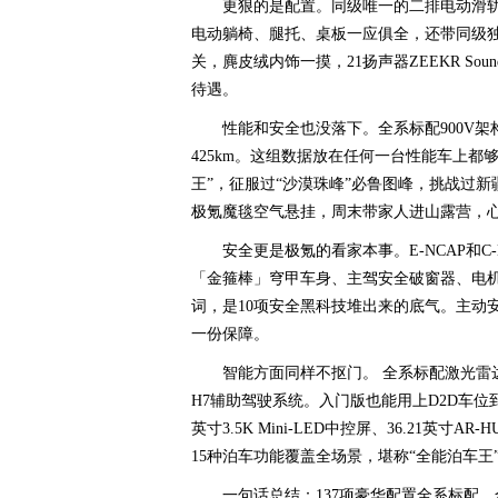
更狠的是配置。同级唯一的二排电动滑轨
电动躺椅、腿托、桌板一应俱全，还带同级
关，麂皮绒内饰一摸，21扬声器ZEEKR So
待遇。
性能和安全也没落下。全系标配900V架构
425km。这组数据放在任何一台性能车上都
王”，征服过“沙漠珠峰”必鲁图峰，挑战过新
极氪魔毯空气悬挂，周末带家人进山露营，
安全更是极氪的看家本事。E-NCAP和C
「金箍棒」穹甲车身、主驾安全破窗器、电机
词，是10项安全黑科技堆出来的底气。主动安全
一份保障。
智能方面同样不抠门。 全系标配激光雷达，
H7辅助驾驶系统。入门版也能用上D2D车位到
英寸3.5K Mini-LED中控屏、36.21英寸A
15种泊车功能覆盖全场景，堪称“全能泊车王
一句话总结：137项豪华配置全系标配