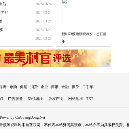
单后
2026-03-24
能力给
2026-03-24
篇一
2026-03-24
实
2026-03-23
新KX3傲跑厚积薄发？想征服
2026-03-23
年
广告
保养
导购
促销
消费
企业
商讯
金融
报价
二手车
们
-
广告服务
-
XML地图
-
版权声明
-
网站地图
TXT
Power by CnGuangDong.Net
音频等资料均来自互联网，不代表本站赞同其观点，本站亦不为其版权负责。