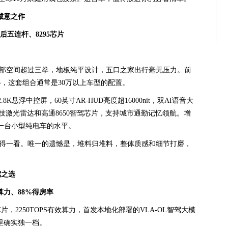
诚意之作
后五连杆、8295芯片
排腿部空间超过三拳，地板纯平设计，五口之家出行毫无压力。前
器，这套组合通常是30万以上车型的配置。
.8K悬浮中控屏，60英寸AR-HUD亮度超16000nit，双AI语音大
技激光雷达和高通8650智驾芯片，支持城市通勤记忆领航。增
于一台小型纯电车的水平。
值得一看。唯一的遗憾是，堆料归堆料，整体质感和细节打磨，
驾之选
S算力、88%得房率
片，2250TOPS有效算力，首发本地化部署的VLA-OL智驾大模
里确实独一档。