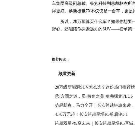
车集团高级副总裁、极氪科技副总裁林杰所
得更好。焕新极氪7X不仅仅是一台车，更是
所以，20万预算买什么车？如果你想要
野心、还能陪你探索远方的SUV——榜单第
推荐阅读：
频道更新
20万级新能源SUV怎么选？这份热门推荐
承·方圆之道，显·棱角之美 哈弗猛龙PLUS
势起新春，马力全开｜长安跨越钜惠来袭，
4.78万元起！长安跨越星塔K5单后轮3.1
跨越双星·智享未来｜长安跨越星塔K5区域