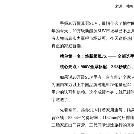
来源：时间：202
手握20万预算买SUV，最怕什么？怕空
年的今天，20万级新能源SUV市场早已不
有人凭借真实力赢得市场认可。今天这份热
真正的家庭首选。
榜单第一名：焕新极氪7X —— 全能选
核心亮点：900V全系标配、2.98秒破百
如果说20万级SUV里有一台车能让全家
为国内20万以上中国品牌纯电SUV销量冠军
用户的认可和信赖。这个成绩本身，就已经说
字吃透了。
先看空间。很多SUV打着家用旗号，结
背路线，83.34%的得房率，1187mm的后
二胎家庭出门露营、三代同堂短途旅行的真