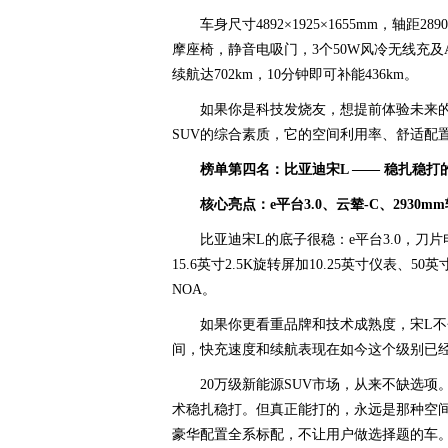
车身尺寸4892×1925×1655mm，轴距
摩座椅，静音电吸门，3个50W风冷无线充及AI
续航达702km，10分钟即可补能436km。
如果你是科技发烧友，想提前体验未来的
SUV的综合素质，它的空间利用率、舒适配
榜单第四名：比亚迪宋L —— 稳扎稳打
核心亮点：e平台3.0、云辇-C、2930m
比亚迪宋L的底子很稳：e平台3.0，刀片
15.6英寸2.5K旋转屏加10.25英寸仪表、5
NOA。
如果你更看重品牌和技术成熟度，宋L
间，快充速度和续航表现在如今这个级别已
20万级新能源SUV市场，从来不缺选
术稳扎稳打。但真正能打的，永远是那种空间
豪华配置全系标配，不让用户做选择题的车。