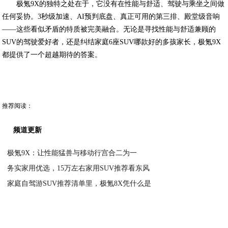
极氪9X的独特之处在于，它没有在性能与舒适、驾驶与乘坐之间做
任何妥协。3秒级加速、AI预判底盘、真正可用的第三排、殿堂级音响
——这些看似矛盾的特质被完美融合。无论是寻找性能与舒适兼顾的
SUV的驾驶爱好者，还是纠结家庭6座SUV哪款好的多孩家长，极氪9X
都提供了一个超越期待的答案。
推荐阅读：
频道更新
极氪9X：让性能猛兽与移动行宫合二为一
务实家用优选，15万左右家用SUV推荐看东风
2026-05-11
家庭自驾游SUV推荐清单里，极氪8X凭什么是
2026-05-09
极氪9X：一台让全家六口人都说“坐得舒服”的
2026-05-09
家庭6座SUV推荐哪款好？多孩时代，极氪9X
2026-05-09