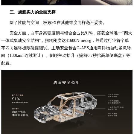
三、旗舰实力的全面支撑
除了性能与空间，极氪9X在其他维度同样毫不妥协。
安全方面，白车身高强度钢与铝合金占比91%，搭载全球唯一“四大
一体式集成安全结构”，扭转刚度达41600N·m/deg，并通过行业首个单
车四向连环极限碰撞测试。主动安全包含G-AES通用障碍物自动紧急转
向（130km/h连续避让）、侧碰主动抬升（提前0.7秒抬高单侧底盘）等
配置。