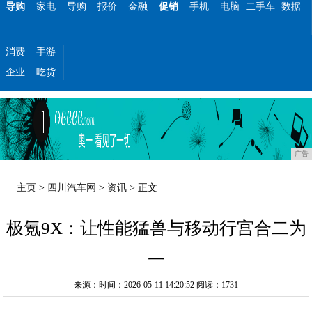
导购
家电
导购
报价
金融
促销
手机
电脑
二手车
数据
消费
手游
企业
吃货
广告
主页
>
四川汽车网
>
资讯
> 正文
极氪9X：让性能猛兽与移动行宫合二为
一
来源：时间：2026-05-11 14:20:52
阅读：1731