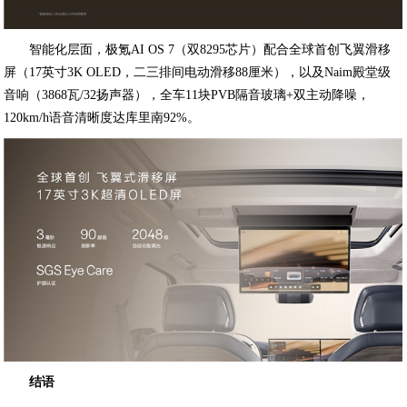
智能化层面，极氪AI OS 7（双8295芯片）配合全球首创飞翼滑移
屏（17英寸3K OLED，二三排间电动滑移88厘米），以及Naim殿堂级
音响（3868瓦/32扬声器），全车11块PVB隔音玻璃+双主动降噪，
120km/h语音清晰度达库里南92%。
结语