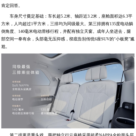
肯定回答。
车身尺寸奠定基础：车长超5.2米、轴距近3.2米，座舱面积达6.3平
方米，人均超过1平方米，三排均为同级最大。第三排拥有135度电动躺
倒角度、140毫米电动滑移行程，并配有独立天窗。成年人坐进去，腿
部空间一拳有余，头部毫无压抑感，彻底告别传统6座SUV的“小板凳”尴
尬。
第二排更是重头戏。两把独立行云座椅采用超柔NAPPA全粒面头层