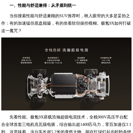
一、性能与舒适兼得：从矛盾到统一
当你搜索性能与舒适兼顾的SUV推荐时，映入眼帘的大多是妥协之
作：有的加速猛但底盘颠簸，有的坐着软但操控模糊。极氪9X如何打破
这一魔咒？
先看性能。极氪9X搭载浩瀚超级电混技术，全栈900V高压平台配
合全球首套三电机兆瓦级电驱，综合输出超1400匹马力，零百加速仅3.1
秒。这意味着，这台车长超5.2米的庞然大物，能在红绿灯起步时秒杀绝