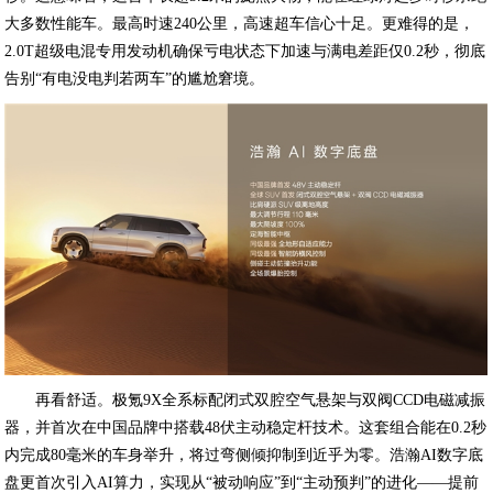
大多数性能车。最高时速240公里，高速超车信心十足。更难得的是，
2.0T超级电混专用发动机确保亏电状态下加速与满电差距仅0.2秒，彻底
告别“有电没电判若两车”的尴尬窘境。
再看舒适。极氪9X全系标配闭式双腔空气悬架与双阀CCD电磁减振
器，并首次在中国品牌中搭载48伏主动稳定杆技术。这套组合能在0.2秒
内完成80毫米的车身举升，将过弯侧倾抑制到近乎为零。浩瀚AI数字底
盘更首次引入AI算力，实现从“被动响应”到“主动预判”的进化——提前