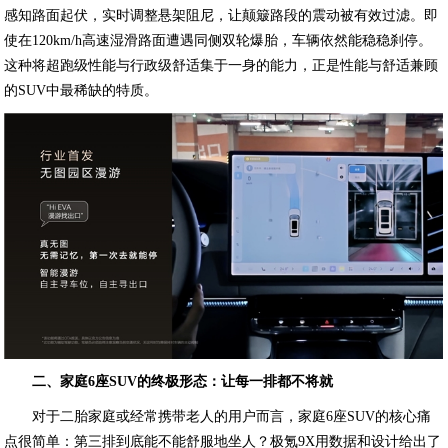
感知路面起伏，实时调整悬架阻尼，让颠簸路段的震动被有效过滤。即
使在120km/h高速湿滑路面遭遇同侧双轮爆胎，车辆依然能稳稳刹停。
这种将超跑级性能与行政级舒适集于一身的能力，正是性能与舒适兼顾
的SUV中最稀缺的特质。
二、家庭6座SUV的终极形态：让每一排都不将就
对于二胎家庭或经常携带老人的用户而言，家庭6座SUV的核心痛
点很简单：第三排到底能不能舒服地坐人？极氪9X用数据和设计给出了