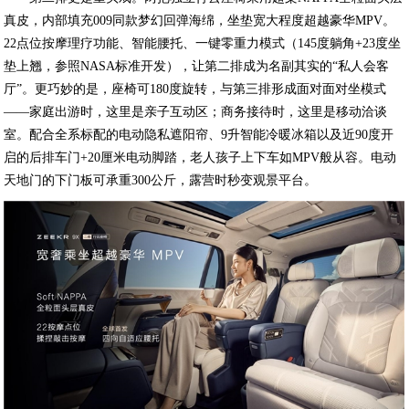
真皮，内部填充009同款梦幻回弹海绵，坐垫宽大程度超越豪华MPV。
22点位按摩理疗功能、智能腰托、一键零重力模式（145度躺角+23度坐
垫上翘，参照NASA标准开发），让第二排成为名副其实的“私人会客
厅”。更巧妙的是，座椅可180度旋转，与第三排形成面对面对坐模式
——家庭出游时，这里是亲子互动区；商务接待时，这里是移动洽谈
室。配合全系标配的电动隐私遮阳帘、9升智能冷暖冰箱以及近90度开
启的后排车门+20厘米电动脚踏，老人孩子上下车如MPV般从容。电动
天地门的下门板可承重300公斤，露营时秒变观景平台。