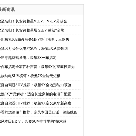
最新资讯
实至名归！长安跨越星V5EV、V7EV分获金
实至名归！长安跨越星塔 S5EV 荣获“金熊
焕新极氪009霸占商务MPV热门榜单，三款售
预算50万买什么电混SUV，极氪9X从参数到
长途穿越露营放电，极氪8X一车搞定
一台车搞定全家四种声音：极氪9X的家庭投票为
七款纯电SUV横评：极氪7X全能无短板
家庭自驾游SUV推荐：极氪9X全地形能力获验
极氪8X产品解析：适合长途穿越的电混车配置
家庭自驾游SUV推荐：极氪9X定义豪华新高度
好看的燃油轿车推荐：东风本田英仕派，流畅线条
东风本田HR-V：合资SUV推荐里的“技术派