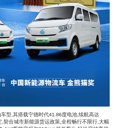
车型,其搭载宁德时代41.86度电池,续航高达
稳定,契合城市新能源货运政策,全程畅行不限行,大幅