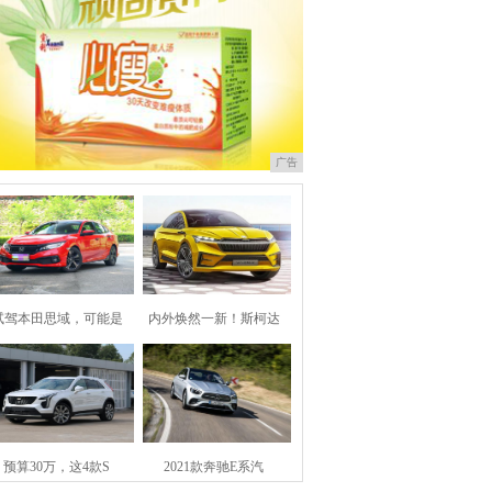
广告
试驾本田思域，可能是
内外焕然一新！斯柯达
预算30万，这4款S
2021款奔驰E系汽