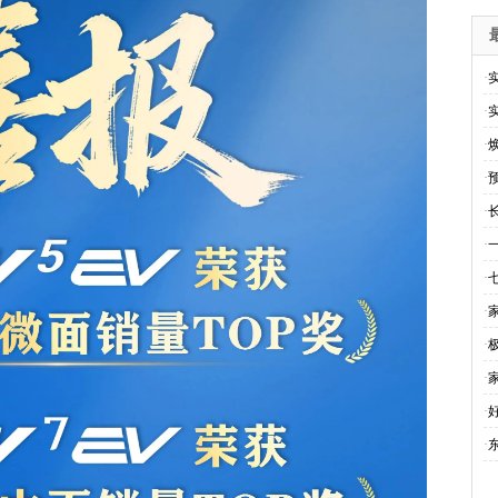
·
·
·
·
·
·
·
·
·
·
·
·