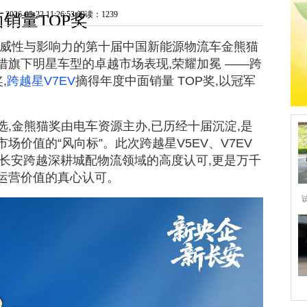
6-05-22 11:26:53
阅读：1239
面销量TOP奖
权威性与影响力的第十届中国新能源物流车金熊猫
借旗下明星车型的卓越市场表现,荣耀加冕 ——跨
,
跨越星V7EV
摘得年度中面销量 TOP奖,以冠军
,金熊猫奖由电车资源主办,已历经十届沉淀,是
价值的“风向标”。此次跨越星V5EV、V7EV
对长安跨越深耕城配物流领域的高度认可,更是万千
运营价值的真心认可。