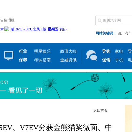
广告位招租
网站关键词：
四川汽车
行业
明星娱乐
商讯大咖
导购
家电
导
保养
考试指南
金融资讯
促销
手机
电
返回首页
EV、V7EV分获金熊猫奖微面、中