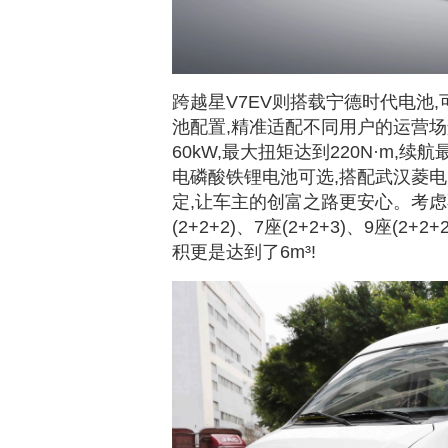
跨越星V7EV则搭载宁德时代电池,可选50
池配置,精准适配不同用户的运营场
60kW,最大扭矩达到220N·m,续航
电磷酸铁锂电池可选,搭配武汉菱
定,让车主的创富之路更安心。考虑
(2+2+2)、7座(2+2+3)、9座(
积更是达到了6m³!