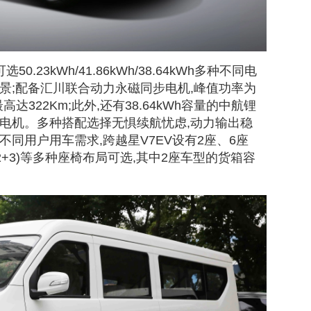
.23kWh/41.86kWh/38.64kWh多种不同电
景;配备汇川联合动力永磁同步电机,峰值功率为
最高达322Km;此外,还有38.64kWh容量的中航锂
电电机。多种搭配选择无惧续航忧虑,动力输出稳
不同用户用车需求,跨越星V7EV设有2座、6座
2+2+2+3)等多种座椅布局可选,其中2座车型的货箱容