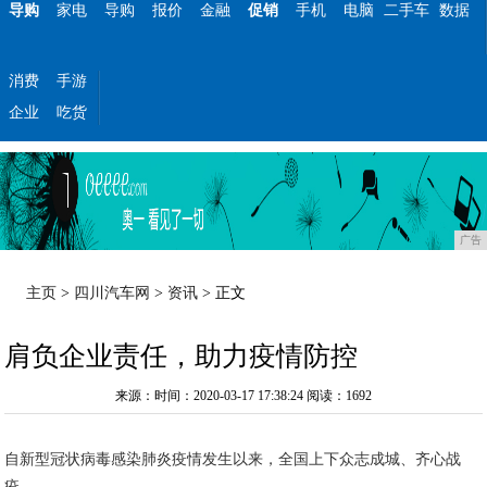
导购
家电
导购
报价
金融
促销
手机
电脑
二手车
数据
消费
手游
企业
吃货
广告
主页
>
四川汽车网
>
资讯
> 正文
肩负企业责任，助力疫情防控
来源：时间：2020-03-17 17:38:24
阅读：1692
自新型冠状病毒感染肺炎疫情发生以来，全国上下众志成城、齐心战
疫。