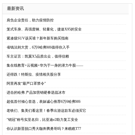
最新资讯
·
肩负企业责任，助力疫情防控
·
笼式车身、高强度钢、轻量化，捷途X95的安全
·
紧凑级SUV该买谁？新年新车购买指南
·
省钱法则大赏，6万6哈弗M6值得你入手
·
车主证言：凯翼X5品质出众，值得信赖
·
集在线教育+云视频+华为于一身的潜力牛股——
·
还得跌！特斯拉、疫情相关股分享
·
阿里再发“最严口罩禁令”
·
进击的哈弗 产品加营销硬拳逆战冰市
·
超低首付倾心首选，表妹诚心推荐6万6哈弗M6
·
老铁们、集美们看这里！春季出游这款车必须买它
·
"销冠"称号实至名归，比亚迪e2助力复工安全
·
你认识新晋脱口秀大咖奔腾勇哥吗？来瞧瞧T77