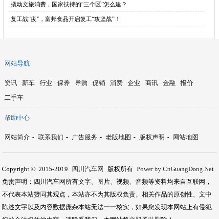
·
撬动文旅消费，国家扶持的“三个区”怎么建？
·
复工战“疫”，富邦食品开启复工“攻坚战”！
网站导航
资讯
新车
行业
保养
导购
促销
消费
企业
商讯
金融
报价
二手车
帮助中心
网站简介
-
联系我们
-
广告服务
-
老版地图
-
版权声明
-
网站地图
Copyright © 2015-2019
四川汽车网
版权所有
Power by CnGuangDong.Net
免责声明：四川汽车网所有文字、图片、视频、音频等资料均来自互联网，
不代表本站赞同其观点，本站亦不为其版权负责。相关作品的原创性、文中
陈述文字以及内容数据庞杂本站无法一一核实，如果您发现本网站上有侵犯