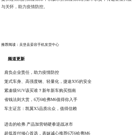
与关怀，助力疫情防控。
推荐阅读：
吴堡县晏容手机发货中心
频道更新
肩负企业责任，助力疫情防控
笼式车身、高强度钢、轻量化，捷途X95的安全
2020-03-17
紧凑级SUV该买谁？新年新车购买指南
2020-03-17
省钱法则大赏，6万6哈弗M6值得你入手
2020-03-17
车主证言：凯翼X5品质出众，值得信赖
2020-03-17
2020-03-17
进击的哈弗 产品加营销硬拳逆战冰市
超低首付倾心首选，表妹诚心推荐6万6哈弗M6
2020-03-16