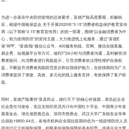
为进一步落实中央防控疫情的总体要求，富德产险高度重视，积极响
应，根据中国银保监会 关于开展2020年“3·15”消费者权益保护教育宣传
周（以下简称“3·15”教育宣传周）的统一部署，围绕“以金融消费者为中
心，助力疫情防控”的宣传主题，大力推进线上化服务，通过“富德E
保”APP、“富德/险”微信公众号、400服务热线、官网、微信在线客服、
易企秀、短视频平台等方式，做到7*24小时与消费者沟通，及时解答消
费者疑问，向消费者进行风险提示，引导消费者依法理性维护自身权
益，不断提升消费者风险防范意识和自我保护能力，在疫情期间为广大
消费者提供了便捷、高效、多元化的线上服务支持，有效保障了客户权
益。
同时，富德产险秉持“富及民众，德行天下”的核心价值观，肩负起企业
社会责任与使命，党总支组织党员共计向中国红十字会、中国青少年发
展基金会、湖北省慈善总会、深圳市慈善会、武汉大学广东校友会等单
位捐款19850.64元，各地市机构在全国抗疫期间也为一线疫情防控人员
提供过亿元的保险保障，积极承担保险保障的基本职责，传递企业大爱