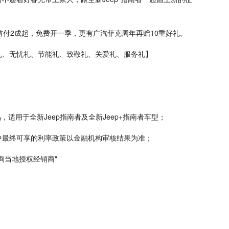
。
息首付2成起，免费开一季，更有广汽菲克周年再赠10重好礼。
礼、无忧礼、节能礼、致敬礼、关爱礼、服务礼】
，适用于全新Jeep指南者及全新Jeep+指南者车型；
其中最终可享的利率政策以金融机构审核结果为准；
咨询当地授权经销商"