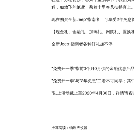
程，如放飞的纸鸢，乘着十里春风扶摇直上
现在购买全新Jeep⁺指南者，可享受2年免
【现金礼、金融礼、加码礼、网购礼、置换
全新Jeep⁺指南者各种好礼加不停
"免费开一季"指前3个月0月供的金融优惠产品
"免费开一季"与"2年免息"二者不可同享；
"以上活动截止至2020年4月30日，详情请
推荐阅读：
物理灭蚊器