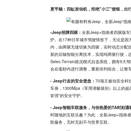
更平稳：四缸发动机，拒绝"小三"烦恼，出
-Jeep招牌四驱：
全新Jeep+指南者四驱版车型
护。在17种日常城市驾驶情形下，无论是因
内，由两驱无缝切换为四驱，实时动态分配
新的后轴智能分离技术，实现纯两驱行驶，进一
Selec-Terrain路况模式自选系统，拥
会在毫秒内进行调整，重新排列组合，让整
- Jeep行走的安全堡垒：
70项主被动安全科
车身，1300Mpa（军用潜艇级别）以上的超
皆强"的安全守护。
- Jeep智能车联服务，与你热爱的TA时刻通
时随地的互联乐趣？为此，全新Jeep+指南
联服务，无时无刻不与世界互联。