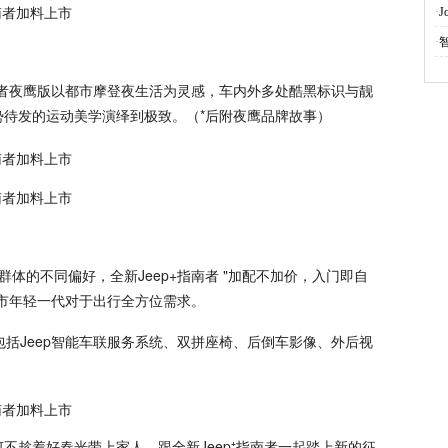
·
J
·
指南者夜鹰版以都市摩登夜生活为灵感，车内外多处酷黑标识与靓
待发的运动美学演绎到极致。（*后附夜鹰品牌故事）
群体的不同偏好，全新Jeep+指南者 "加配不加价，入门即自
市年轻一代对于出行全方位需求。
包括Jeep智能车联服务系统、双拼座椅、后倒车影像、外后视
不趁着好春光带上家人，跟全新Jeep⁺指南者一起踏上新的征