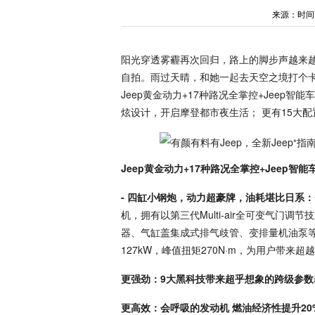
来源：时间：20
阳光穿透雾霾再次回归，路上的脚步声越来
自拍。雨过天晴，和她一起去天空之境打个卡
Jeep黄金动力+17种路况全掌控+Jee
炫设计，开启摩登都市夜生活； 更有15大
Jeep黄金动力+17种路况全掌控+Jeep
- 四缸小钢炮，动力超豪牌，油耗堪比日系：
机，拥有以第三代Multi-air全可变气
器、气缸盖集成式排气歧管、变排量机油泵等
127kW，峰值扭矩270N·m，为用户带来
更强劲：9大黑科技带来超乎想象的跨级参
更高效：会呼吸的发动机 燃油经济性提升2