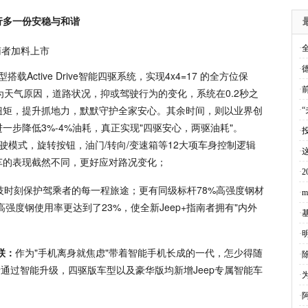
行多一份安稳与和谐
·
·
搭载Active Drive智能四驱系统，实现4x4=17 的全方位保
·
为天气原因，道路状况，抑或驾驶行为的变化，系统在0.2秒之
扭矩，提升抓地力，默默守护全家安心。其余时间，则以业界创
·
步降低3%-4%油耗，真正实现"四驱安心，两驱油耗"。
·
有5大驾驶模式，旋转按钮，油门/转向/变速箱等12大项车身控制逻辑
·
车的表现截然不同，更好应对路况变化；
·
技时刻保护驾乘者的每一程旅途；更有同级标杆78%高强度钢材
·
m
高强度钢使用率更达到了23%，使全新Jeep+指南者拥有"内外
·
基
·
联：
作为"手机离身就焦虑"带着智能手机长成的一代，怎少得随
·
除
者通过智能升级，四驱版车型以及豪华版均新增Jeep专属智能车
·
·