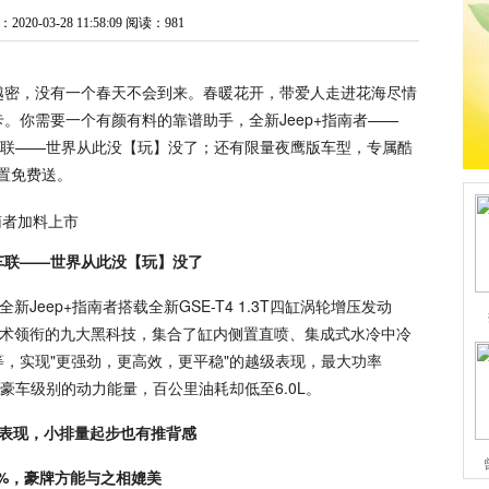
20-03-28 11:58:09
阅读：981
越密，没有一个春天不会到来。春暖花开，带爱人走进花海尽情
。你需要一个有颜有料的靠谱助手，全新Jeep+指南者——
p智能车联——世界从此没【玩】没了；还有限量夜鹰版车型，专属酷
配置免费送。
智能车联——世界从此没【玩】没了
全新Jeep+指南者搭载全新GSE-T4 1.3T四缸涡轮增压发动
门调节技术领衔的九大黑科技，集合了缸内侧置直喷、集成式水冷中冷
，实现"更强劲，更高效，更平稳"的越级表现，最大功率
超越豪车级别的动力能量，百公里油耗却低至6.0L。
数表现，小排量起步也有推背感
0%，豪牌方能与之相媲美