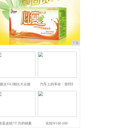
广告
捷达VA3相比大众捷
汽车上的革命：曾经8
曾是连续7个月的销量
实拍W140-S60