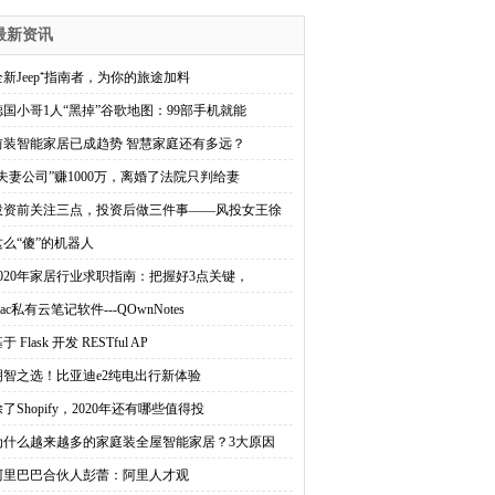
最新资讯
全新Jeep⁺指南者，为你的旅途加料
德国小哥1人“黑掉”谷歌地图：99部手机就能
前装智能家居已成趋势 智慧家庭还有多远？
“夫妻公司”赚1000万，离婚了法院只判给妻
投资前关注三点，投资后做三件事——风投女王徐
这么“傻”的机器人
2020年家居行业求职指南：把握好3点关键，
ac私有云笔记软件---QOwnNotes
于 Flask 开发 RESTful AP
明智之选！比亚迪e2纯电出行新体验
了Shopify，2020年还有哪些值得投
为什么越来越多的家庭装全屋智能家居？3大原因
阿里巴巴合伙人彭蕾：阿里人才观