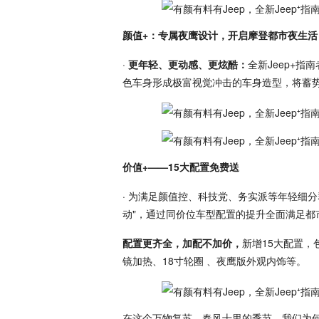
颜值+：专属夜鹰设计，开启摩登都市夜生活
·
更年轻、更动感、更炫酷：
全新Jeep+
色车身形成极富视觉冲击的车身造型，将蓄势
价值+——15大配置免费送
· 为满足颜值控、科技党、务实派等年轻细分
动"，通过同价位车型配置的提升全面满足都
配置更齐全，加配不加价，
新增15大配置，
镜加热、18寸轮圈 、夜鹰版外观内饰等。
在这个万物复苏，春风十里的季节，我们为何