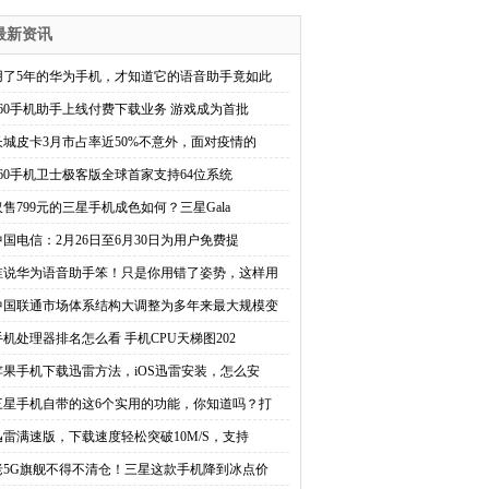
最新资讯
用了5年的华为手机，才知道它的语音助手竟如此
360手机助手上线付费下载业务 游戏成为首批
长城皮卡3月市占率近50%不意外，面对疫情的
360手机卫士极客版全球首家支持64位系统
仅售799元的三星手机成色如何？三星Gala
中国电信：2月26日至6月30日为用户免费提
谁说华为语音助手笨！只是你用错了姿势，这样用
中国联通市场体系结构大调整为多年来最大规模变
手机处理器排名怎么看 手机CPU天梯图202
苹果手机下载迅雷方法，iOS迅雷安装，怎么安
三星手机自带的这6个实用的功能，你知道吗？打
迅雷满速版，下载速度轻松突破10M/S，支持
老5G旗舰不得不清仓！三星这款手机降到冰点价