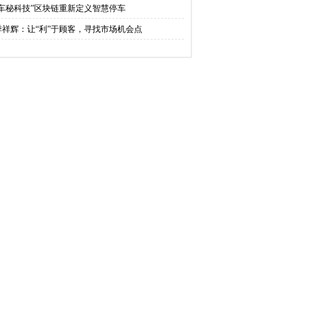
“车秘科技”区块链重新定义智慧停车
季祥辉：让“利”于顾客，寻找市场机会点