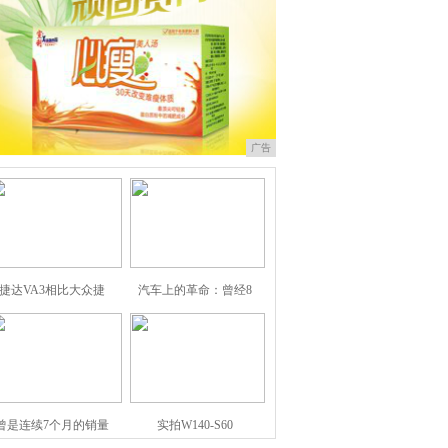
广告
捷达VA3相比大众捷
汽车上的革命：曾经8
曾是连续7个月的销量
实拍W140-S60