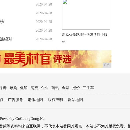
2020-04-28
2020-04-28
上榜
2020-04-28
2020-04-28
新KX3傲跑厚积薄发？想征服
连续对
2020-04-28
年
广告
保养
导购
促销
消费
企业
商讯
金融
报价
二手车
们
-
广告服务
-
老版地图
-
版权声明
-
网站地图
Power by CnGuangDong.Net
音频等资料均来自互联网，不代表本站赞同其观点，本站亦不为其版权负责。