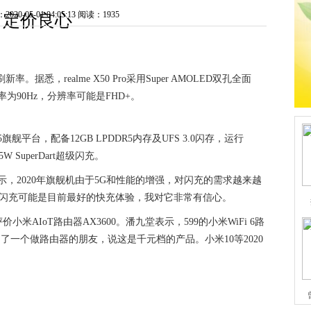
0-05-01 04:05:13
阅读：1935
定价良心
刷新率。据悉，realme X50 Pro采用Super AMOLED双孔全面
率为90Hz，分辨率可能是FHD+。
65旗舰平台，配备12GB LPDDR5内存及UFS 3.0闪存，运行
65W SuperDart超级闪充。
王伟表示，2020年旗舰机由于5G和性能的增强，对闪充的需求越来越
perDart超级闪充可能是目前最好的快充体验，我对它非常有信心。
AIoT路由器AX3600。潘九堂表示，599的小米WiFi 6路
问了一个做路由器的朋友，说这是千元档的产品。小米10等2020