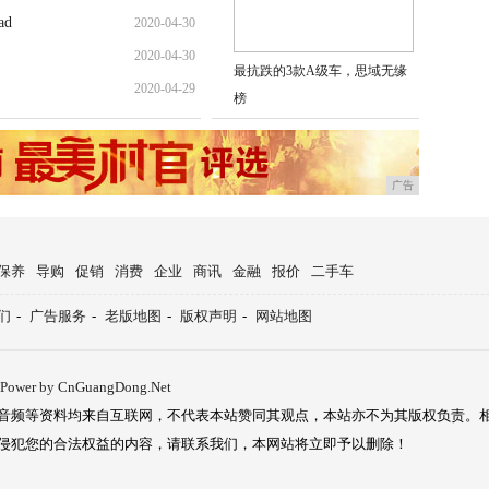
d
2020-04-30
2020-04-30
最抗跌的3款A级车，思域无缘
2020-04-29
榜
广告
保养
导购
促销
消费
企业
商讯
金融
报价
二手车
们
-
广告服务
-
老版地图
-
版权声明
-
网站地图
Power by CnGuangDong.Net
音频等资料均来自互联网，不代表本站赞同其观点，本站亦不为其版权负责。
侵犯您的合法权益的内容，请联系我们，本网站将立即予以删除！