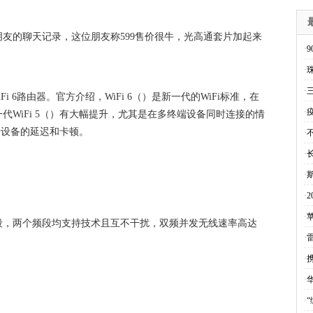
友的聊天记录，这位朋友称599售价很牛，光高通套片加起来
·
·
·
Fi 6路由器。官方介绍，WiFi 6（）是新一代的WiFi标准，在
·
WiFi 5（）有大幅提升，尤其是在多终端设备同时连接的情
终端设备的延迟和卡顿。
·
·
·
·
·
苹
两个频段，两个频段均支持技术且互不干扰，双频并发无线速率高达
·
·
·
·