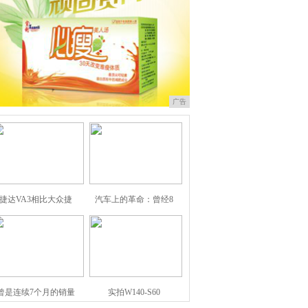
广告
捷达VA3相比大众捷
汽车上的革命：曾经8
曾是连续7个月的销量
实拍W140-S60