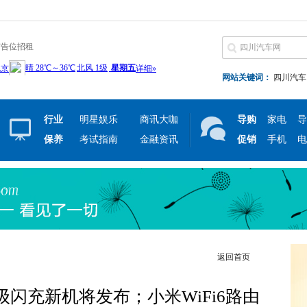
广告位招租
网站关键词：
四川汽车
行业
明星娱乐
商讯大咖
导购
家电
导
保养
考试指南
金融资讯
促销
手机
电
返回首页
W超级闪充新机将发布；小米WiFi6路由