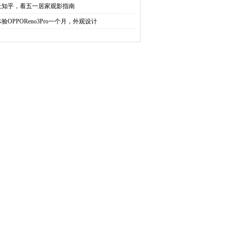
上知乎，看五一居家观影指南
体验OPPOReno3Pro一个月，外观设计