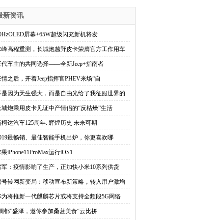
最新资讯
90HzOLED屏幕+65W超级闪充新机将发
珠峰高程重测，长城炮越野皮卡荣膺官方工作用车
三代车主的共同选择——全新Jeep+指南者
疫情之后，开着Jeep指挥官PHEV来场“自
不是因为天生强大，而是自由光给了我征服世界的
长城炮乘用皮卡见证中产情侣的“反枯燥”生活
斯柯达汽车125周年: 辉煌历史 未来可期
2019最畅销、最佳智能手机出炉，你更喜欢哪
果iPhone11ProMax运行iOS1
雷军：疫情影响了生产，正加快小米10系列供货
携号转网新变局：移动宣布新策略，转入用户激增
华为将推新一代麒麟芯片或将支持全频段5G网络
“绸都”盛泽，邀你参加桑葚美食“云比拼