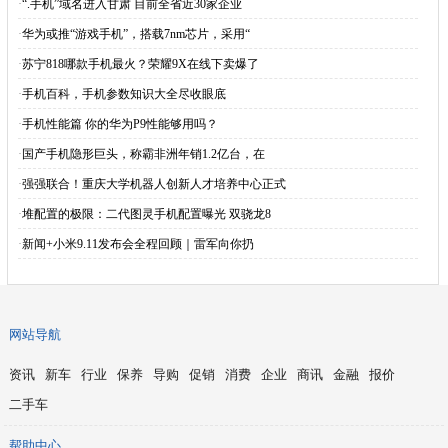
·
“.手机”域名进入甘肃 目前全省近30家企业
·
华为或推“游戏手机”，搭载7nm芯片，采用“
·
苏宁818哪款手机最火？荣耀9X在线下卖爆了
·
手机百科，手机参数知识大全尽收眼底
·
手机性能篇 你的华为P9性能够用吗？
·
国产手机隐形巨头，称霸非洲年销1.2亿台，在
·
强强联合！重庆大学机器人创新人才培养中心正式
·
堆配置的极限：二代图灵手机配置曝光 双骁龙8
·
新闻+小米9.11发布会全程回顾｜雷军向你扔
网站导航
资讯
新车
行业
保养
导购
促销
消费
企业
商讯
金融
报价
二手车
帮助中心