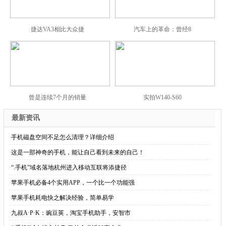
捷达VA3相比大众捷
汽车上的革命：曾经8
曾是连续7个月的销量
实拍W140-S60
最新资讯
·
手机磁盘空间不足怎么清理？详细介绍
·
这是一部神奇的手机，能让自己看到未来的自己！
·
“.手机”域名落地杭州进入移动互联将添捷径
·
苹果手机必备4个实用APP，一个比一个功能强
·
苹果手机耗电快之解决经验，简单易学
·
九叔A·P·K：豌豆荚，淘宝手机助手，安智市