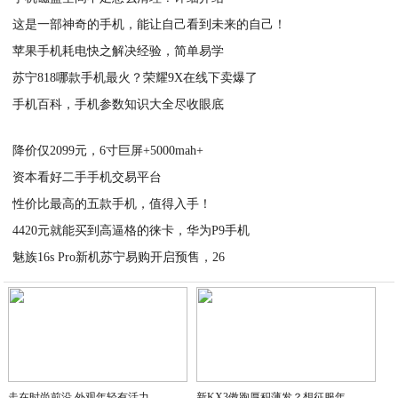
这是一部神奇的手机，能让自己看到未来的自己！
2020-06-16
苹果手机耗电快之解决经验，简单易学
2020-06-16
苏宁818哪款手机最火？荣耀9X在线下卖爆了
2020-06-16
手机百科，手机参数知识大全尽收眼底
2020-06-16
2020-06-16
降价仅2099元，6寸巨屏+5000mah+
资本看好二手手机交易平台
2020-06-16
性价比最高的五款手机，值得入手！
2020-06-16
4420元就能买到高逼格的徕卡，华为P9手机
2020-06-16
魅族16s Pro新机苏宁易购开启预售，26
2020-06-16
2020-06-16
走在时尚前沿 外观年轻有活力
新KX3傲跑厚积薄发？想征服年