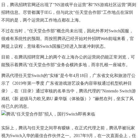
日，腾讯招聘官网还出现了“NS游戏平台运营”和“NS游戏社区运营”两则
招聘信息。尽管都属于IEG，但与此次“任天堂合作部”工作地点在深圳
不同的是，两个运营岗工作地点都在上海。
不过在当时，“任天堂合作部”概念尚未出现，因此外界对Switch国服，
很难有系统性的预期。而按照腾讯已经开始对外招聘Web前端来看，官
网提上议程，意味着Switch国服已经进入加速冲刺状态。
目前，在腾讯招聘官网上的两个在上海办公的运营岗仍能正常浏览，可
能预示着腾讯“任天堂合作部”业务会横跨多地，而非扎根一座城市。
腾讯代理任天堂Switch的“实锤”是今年4月18日，广东省文化和旅游厅公
示了《2019年第一季度 广东省游戏游艺设备内容审核通过机型机种目
录》，在《目录》通过审核的名单当中，腾讯代理的“Nintendo Switch游
戏机《新 超级马力欧兄弟U 豪华版（体验版）》”赫然在列，坐实了风
传已久的消息。
实际上，腾讯与任天堂之间早有暧昧，在正式代理之前，腾讯早被玩家
视为Switch入华的最佳合作伙伴之一。2017年9月，在一次直面会上，任