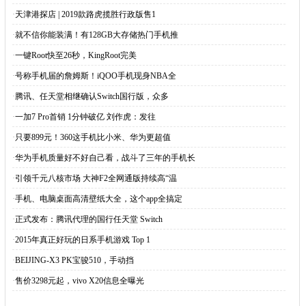
·
天津港探店 | 2019款路虎揽胜行政版售1
·
就不信你能装满！有128GB大存储热门手机推
·
一键Root快至26秒，KingRoot完美
·
号称手机届的詹姆斯！iQOO手机现身NBA全
·
腾讯、任天堂相继确认Switch国行版，众多
·
一加7 Pro首销 1分钟破亿 刘作虎：发往
·
只要899元！360这手机比小米、华为更超值
·
华为手机质量好不好自己看，战斗了三年的手机长
·
引领千元八核市场 大神F2全网通版持续高“温
·
手机、电脑桌面高清壁纸大全，这个app全搞定
·
正式发布：腾讯代理的国行任天堂 Switch
·
2015年真正好玩的日系手机游戏 Top 1
·
BEIJING-X3 PK宝骏510，手动挡
·
售价3298元起，vivo X20信息全曝光