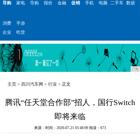
导购
家电
导购
报价
金融
促销
手机
电脑
二手车
数据
消费
手游
企业
吃货
广告
主页
>
四川汽车网
>
行业
> 正文
腾讯“任天堂合作部”招人，国行Switch
即将来临
来源：时间：2020-07-21 05:48:09
阅读：673