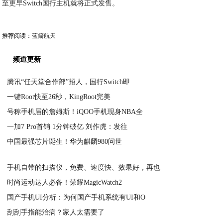
至更早Switch国行主机就将正式发售。
推荐阅读：
蓝箭航天
频道更新
腾讯“任天堂合作部”招人，国行Switch即
一键Root快至26秒，KingRoot完美
2020-07-21
号称手机届的詹姆斯！iQOO手机现身NBA全
2020-07-21
一加7 Pro首销 1分钟破亿 刘作虎：发往
2020-07-21
中国最强芯片诞生！华为麒麟980问世
2020-07-21
2020-07-20
手机自带的扫描仪，免费、速度快、效果好，再也
时尚运动达人必备！荣耀MagicWatch2
2020-07-20
国产手机UI分析：为何国产手机系统有UI和O
2020-07-20
刮刮手指能治病？家人太需要了
2020-07-20