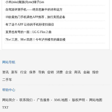
·
小米(miui)魅族(flyme)锤子(sm
·
自驾游评测手机——绝非想象中的诗和远方
·
19款最热门手机调色APP推荐，旅行美照必备
·
有了这个APP 让你的手机秒变扫描仪
·
直男也有弯的一面：LG G Flex 2 曲
·
76㎡三房、98㎡四房！今年泸州楼市的爆款楼
网站导航
资讯
新车
行业
保养
导购
促销
消费
企业
商讯
金融
报价
二手车
帮助中心
网站简介
-
联系我们
-
广告服务
-
XML地图
-
版权声明
-
网站地图
TXT