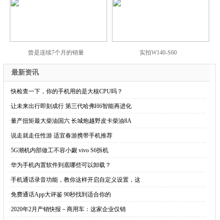
曾是连续7个月的销量
实拍W140-S60
最新资讯
·
快检查一下，你的手机用的是大核CPU吗？
·
让未来出行即刻成行 第三代哈弗H6智能再进化
·
量产扭矩最大柴油国六 长城炮越野皮卡柴油8A
·
说走就走任性游 适宜春游携带手机推荐
·
5G潮机内部做工不容小觑 vivo S6拆机
·
华为手机内置软件到底哪些可以卸载？
·
手机通话录音功能，教你这样开启自定义设置，这
·
免费通话App大评鉴 90秒找到适合你的
·
2020年2月产销快报－商用车：这家企业仅销