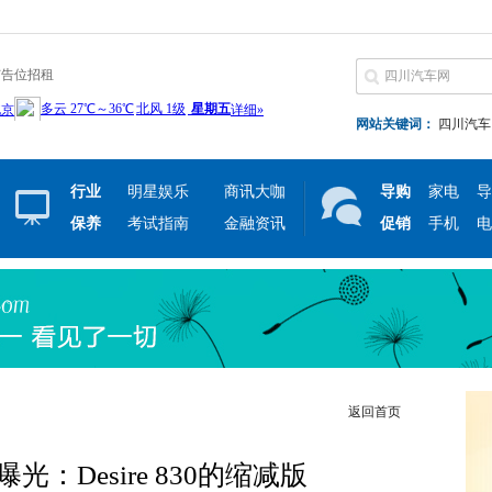
广告位招租
网站关键词：
四川汽车
行业
明星娱乐
商讯大咖
导购
家电
导
保养
考试指南
金融资讯
促销
手机
电
返回首页
628曝光：Desire 830的缩减版