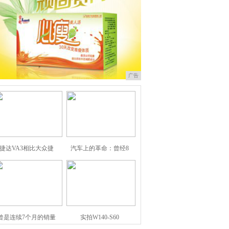
广告
捷达VA3相比大众捷
汽车上的革命：曾经8
曾是连续7个月的销量
实拍W140-S60