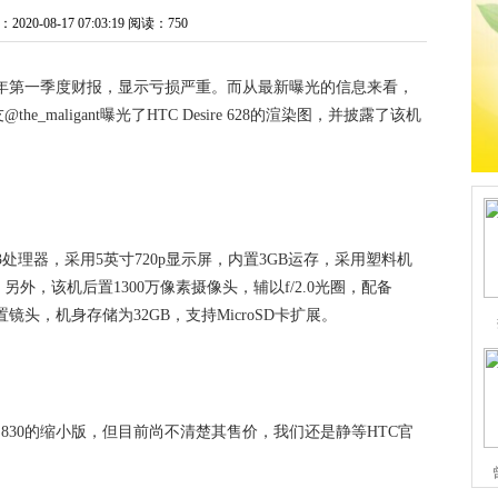
20-08-17 07:03:19
阅读：750
16年第一季度财报，显示亏损严重。而从最新曝光的信息来看，
maligant曝光了HTC Desire 628的渲染图，并披露了该机
K6753处理器，采用5英寸720p显示屏，内置3GB运存，采用塑料机
。另外，该机后置1300万像素摄像头，辅以f/2.0光圈，配备
前置镜头，机身存储为32GB，支持MicroSD卡扩展。
Desire 830的缩小版，但目前尚不清楚其售价，我们还是静等HTC官