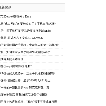
最新资讯
TC Desire 628曝光：Desir
总看“成人网站”的要长点心了！手机出现这3种
效仿中国手机厂商 亚马逊要深度定制Andro
基亚1正式发布：安卓8.0 Go/仅537
你不知道的国产千元机，中老年人的第一选择“金
教程：如何查看安卓手机APP破解的wifi密
惯性导航的基本原理
用什么app可以在韩国导航?
3000价位的无敌选手，这台手机性能拍照都好
中国银行数据出错，显示2020年4月11号上
不一样的外观设计的vivo NEX双屏版，真
镜面光刻诱惑 商务旗舰TCL950手机图赏
利用行为秩序敏感期，“五步”帮宝宝养成好习惯