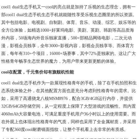
cool1 dual生态手机又一cool的亮点就是加持了乐视的生态理念，拥有一
部cool1 dual生态手机生态手机就能随性享受乐视生态圈里的所以资源。
其中包括电影、电视剧、自制剧、体育、音乐、动漫、综艺、娱乐等的
全方位体验，如精选1000+好莱坞电影、美剧、英剧、韩剧等高品质海
外内容，50场海内外音乐独家直播，500+部精品网络电影，二次元动
漫，影视会员独享，全年3000+影视内容，影视会员独享等。而体育方
面，每年有310+个项目，16000+场赛事，其中72%是独家的。这让广大
性格青年畅享生态世界的魔力，为用户带来更新更酷的体验。
cool
在配置，千元售价却有旗舰机性能
cool1 dual生态手机作为一款展现性格青年的手机，除了在手机拍照和生
态系统体验之外，在其他配置方面也是充分考虑到性格青年的需求。比
如，采用了高通骁龙八核MSM8976，配合3GB/4GB运行内存，并提供
32GB/64GB存储空间，从一定程度上保障了大型游戏的流畅性。而内置
4060mAh大容量电池，可满足重度手机用户36小时以上的使用需要。而
在外观上也体现出性格青年的气质，同样也采用了全金属材质，并采用
了专配360度cool耐磨镜面指纹，让整个手机看上去非常的有质感。