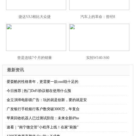
捷达VA3相比大众捷
汽车上的革命：曾经8
曾是连续7个月的销量
实拍W140-S60
最新资讯
·
爱耍酷的性格青年，更需要一款cool劲十足的
·
今日推荐 | 热门DeFi协议都在使用什么预
·
金立演绎电影级广告：玩的就是创新，要的就是安
·
广发银行手机银行客户数突破3000万，年复合
·
苹果回收机器人已过测试阶段：未来全新iPho
·
速看｜“南宁微交管”小程序上线！在家“刷脸”