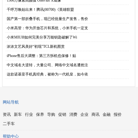
·
1300万像素高颜值 OnePlus X成像
·
千呼万唤始出来！腾讯(00700)《英雄联盟
·
国产第一部折叠手机，现已经批量生产发售，售价
·
小米高管：华为开放芯片和系统，小米手机一定支
·
小米MIUI8如何完美分享万能钥匙破解了Wi
·
浓浓文艺风美好“初现”TCL新机图赏
·
iPhone售后大调整：第三方拆机也保修！贴
·
中文域名大逆转，大量公司、网络中文域名遭抢注
·
这款诺基亚手机真经典，被称为一代机皇，如今依
网站导航
资讯
新车
行业
保养
导购
促销
消费
企业
商讯
金融
报价
二手车
帮助中心