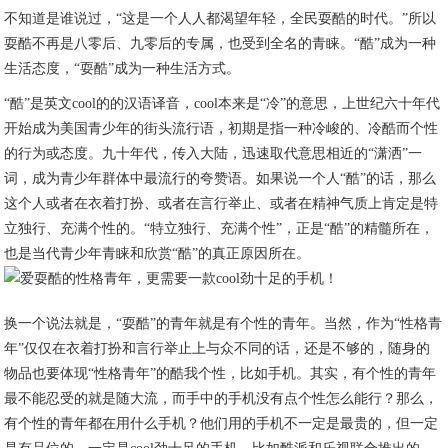
不知道是谁说过，“这是一个人人都渴望年轻，全民耍酷的时代。”所以
耍酷不再是八零后、九零后的专属，也受到全名的青睐。“酷”成为一种
生活态度，“耍酷”成为一种生活方式。
“酷”是英文cool的的汉语译音，cool本来是“冷”的意思，上世纪六十年代
开始成为美国青少年的街头流行语，初期是指一种冷峻的、冷酷而个性
的行为或态度。九十年代，传入大陆，迅速取代意思相近的“潇洒”一
词，成为青少年群体中最流行的夸赞语。如果说一个人“酷”的话，那么
这个人或者在衣着打扮、或者在言行举止、或者在精神气质上肯定是特
立独行、充满个性的。“特立独行、充满个性”，正是“酷”的精髓所在，
也是当代青少年青睐和欣赏“酷”的真正原因所在。
换一个说法就是，“耍酷”的青年就是有个性的青年。当然，作为“性格青
年”仅仅在衣着打扮和言行举止上与众不同的话，还是不够的，随身的
物品也要体现“性格青年”的酷我个性，比如手机。其实，有个性的青年
最不能忍受的就是随大流，而手中的手机没有点个性怎么能行？那么，
有个性的青年都在用什么手机？他们用的手机不一定是最贵的，但一定