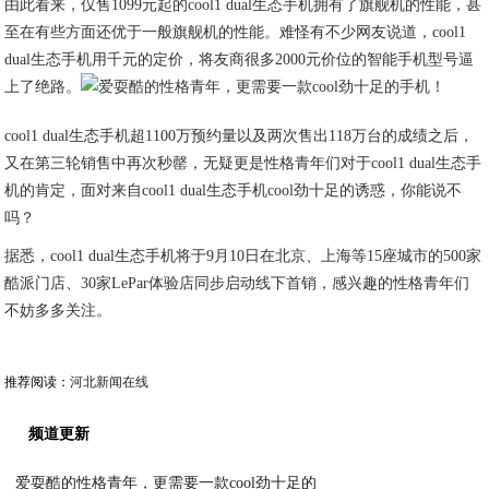
由此看来，仅售1099元起的cool1 dual生态手机拥有了旗舰机的性能，甚
至在有些方面还优于一般旗舰机的性能。难怪有不少网友说道，cool1
dual生态手机用千元的定价，将友商很多2000元价位的智能手机型号逼
上了绝路。
cool1 dual生态手机超1100万预约量以及两次售出118万台的成绩之后，
又在第三轮销售中再次秒罄，无疑更是性格青年们对于cool1 dual生态手
机的肯定，面对来自cool1 dual生态手机cool劲十足的诱惑，你能说不
吗？
据悉，cool1 dual生态手机将于9月10日在北京、上海等15座城市的500家
酷派门店、30家LePar体验店同步启动线下首销，感兴趣的性格青年们
不妨多多关注。
推荐阅读：
河北新闻在线
频道更新
爱耍酷的性格青年，更需要一款cool劲十足的