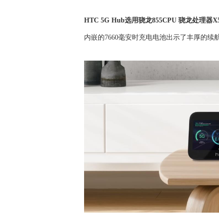
HTC 5G Hub选用骁龙855CPU 骁龙
内嵌的7660毫安时充电电池出示了丰厚的续