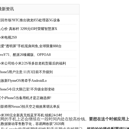
最新资讯
重回市场?HTC推出骁龙855处理器5G设备
良心价·真标杆 3299元65吋荣耀智慧屏X
小米电视2S9
索爱“透明屏”手机现身闲鱼,全球限量888台
ivoY71、酷派26臻藏版、OPPOA8
小米公司给小米2/2S等多款老机型最后的福利
Phone5用户注意:11月3日前不升级到
族新FlymeOS将牵手AndroidLo
iPhone5今日大限已至!不升级全部变砖
买个iPhone5当备用机才是正确选择!
摄影师用Nexus5拍天空之镜效果堪比单反
小米399元全新真无线蓝牙耳机:续航24小时
互联网的手机上还会继续在一段时间内处在较高价钱。
要想在这个时候应用上
以数据驱动零售数字化，容易网收获“2020商