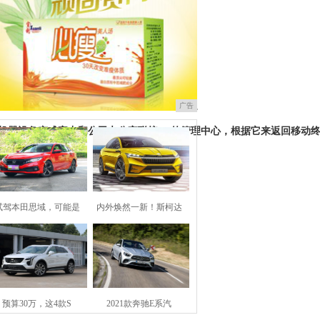
器设备，但并不是说HTC公布了她们的新旗舰机。
广告
一机器设备变成家中和公司办公室联接5G的管理中心，根据它来返回移动
试驾本田思域，可能是
内外焕然一新！斯柯达
预算30万，这4款S
2021款奔驰E系汽