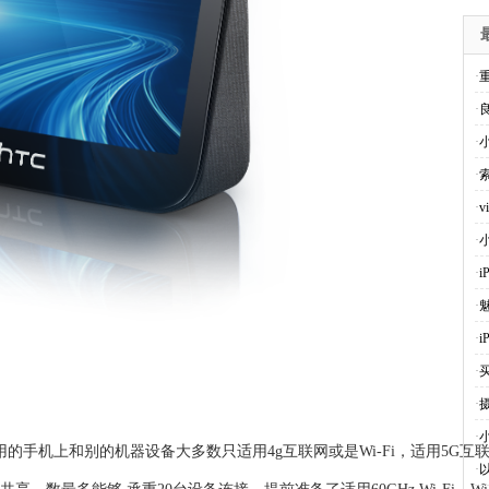
·
·
·
·
·
v
·
·
i
·
魅
·
·
·
·
的手机上和别的机器设备大多数只适用4g互联网或是Wi-Fi，适用5G
·