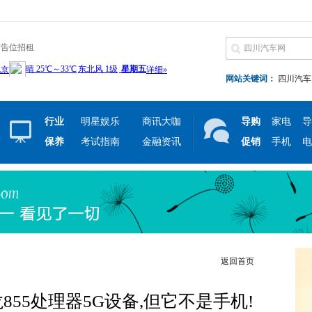
广告位招租
网站关键词：
四川汽车
行业
明星娱乐
商讯大咖
导购
家电
导
保养
考试指南
金融资讯
促销
手机
电
返回首页
855处理器5G设备,但它不是手机!