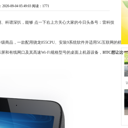
0-09-04 05:49:03
阅读：1771
、科谱深扒，能够 点一下右上方关心大家的今日头条号：雷科技
级商品，一款配用骁龙855CPU、安裝9系统软件并适用5G互联网的机
显示屏和有线网口及其髙速Wi-Fi规格型号的桌面上机器设备，
HTC想让这