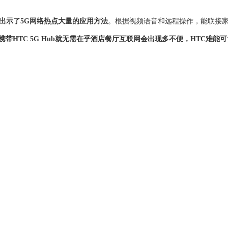
设备出示了5G网络热点大量的应用方法
。根据视频语音和远程操作，能联接家里
携带HTC 5G Hub就无需在乎酒店餐厅互联网会出现多不便，HTC难