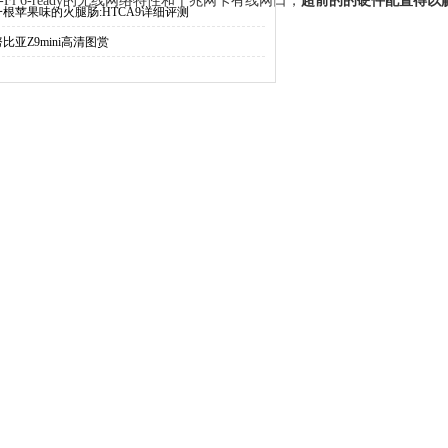
-Fi 6-ready的无线网络特性和千兆网卡有线网口，
超前的的硬件配置得以
一根苹果味的火腿肠:HTCA9详细评测
努比亚Z9mini高清图赏