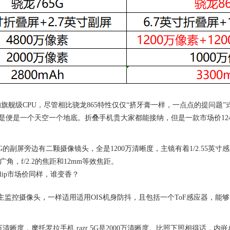
新升级的旗舰级CPU，尽管相比骁龙865特性仅仅“挤牙膏一样，一点点的提问
U，特性真是便是一个天空一个地底。折叠手机贵大家都能接纳，但是一款市场价1
G的副屏旁边有二颗摄像镜头，全是1200万清晰度，主镜有着1/2.55英寸感应
角，f/2.2的焦距和12mm等效焦距。
清晰度的主监控摄像头，一样适用适用OIS机身防抖，且包括一个ToF感应器，
000万清晰度，摩托罗拉手机 razr 5G是2000万清晰度。比照下照相得话