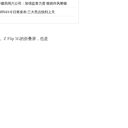
中建四局六公司：加强监查力度 狠抓作风整顿
360N4A今日将发布:三大亮点快到上天
。Z Flip 5G的折叠屏，也是