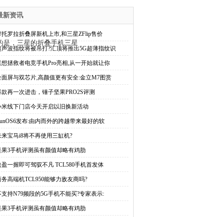
最新资讯
摩托罗拉折叠屏新机上市,和三星ZFlip售价
偶然的是，三星的折叠手机三星
超声波指纹将被吊打?汇顶将推出5G超薄指纹识
联想拯救者电竞手机Pro亮相,从一开始就让你
全面屏与双芯片,高颜值更有安全:金立M7图赏
爆款再一次进击，锤子坚果PRO2S评测
小米线下门店今天开启以旧换新活动
YunOS6发布:由内而外的跨越带来最好的软
未来宝马i8将不再使用三缸机?
坚果3手机评测虽有颜值却略有鸡肋
盈盈一握即可驾驭不凡 TCL580手机首发体
商务高端机TCL950能够力敌友商吗?
不支持N79频段的5G手机不能买?专家表示:
坚果3手机评测虽有颜值却略有鸡肋