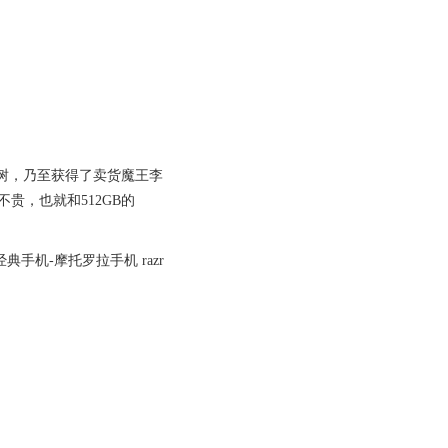
明星种树，乃至获得了卖货魔王李
不贵，也就和512GB的
手机-摩托罗拉手机 razr