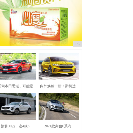
方案的另外，还选用了无皱褶折
广告
试驾本田思域，可能是
内外焕然一新！斯柯达
预算30万，这4款S
2021款奔驰E系汽