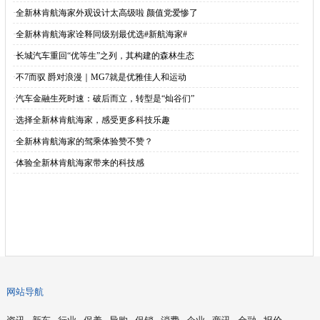
·
全新林肯航海家外观设计太高级啦 颜值党爱惨了
·
全新林肯航海家诠释同级别最优选#新航海家#
·
长城汽车重回“优等生”之列，其构建的森林生态
·
不7而驭 爵对浪漫｜MG7就是优雅佳人和运动
·
汽车金融生死时速：破后而立，转型是“灿谷们”
·
选择全新林肯航海家，感受更多科技乐趣
·
全新林肯航海家的驾乘体验赞不赞？
·
体验全新林肯航海家带来的科技感
网站导航