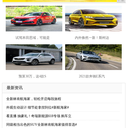
试驾本田思域，可能是
内外焕然一新！斯柯达
预算30万，这4款S
2021款奔驰E系汽
最新资讯
·
全新林肯航海家，轻松开启每段旅程
·
外观生动设计 细节处拿捏到位#新航海家#
·
看直播 抽豪礼！奇瑞新能源618专场 购车立
·
同级相当出色的SUV全新林肯航海家值得首选#