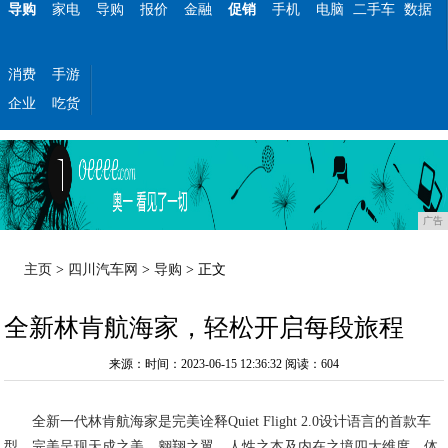
导购
家电
导购
报价
金融
促销
手机
电脑
二手车
数据
消费
手游
企业
吃货
广告
主页
>
四川汽车网
>
导购
> 正文
全新林肯航海家，轻松开启每段旅程
来源：时间：2023-06-15 12:36:32
阅读：604
全新一代林肯航海家是完美诠释Quiet Flight 2.0设计语言的首款车
型，完美呈现天成之美、翱翔之翼、人性之本及内在之境四大维度，体