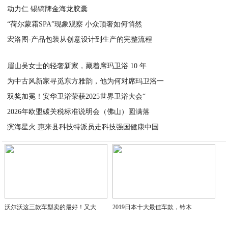
动力仁 锡镐牌金海龙胶囊
2026-01-13
“荷尔蒙霜SPA”现象观察 小众顶奢如何悄然
2026-01-12
宏洛图-产品包装从创意设计到生产的完整流程
2026-01-12
2026-01-12
眉山吴女士的轻奢新家，藏着席玛卫浴 10 年
为中古风新家寻觅东方雅韵，他为何对席玛卫浴一
2025-12-19
双奖加冕！安华卫浴荣获2025世界卫浴大会“
2025-12-19
2026年欧盟碳关税标准说明会（佛山）圆满落
2025-12-19
滨海星火 惠来县科技特派员走科技强国健康中国
2025-12-12
2025-12-06
沃尔沃这三款车型卖的最好！又大
2019日本十大最佳车款，铃木