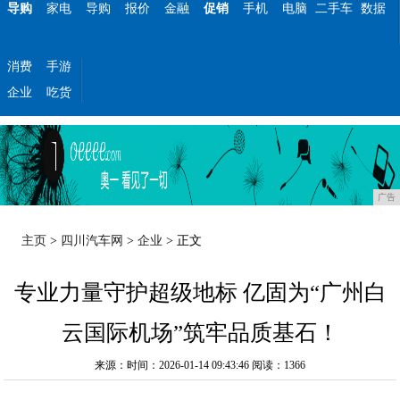
导购
家电
导购
报价
金融
促销
手机
电脑
二手车
数据
消费
手游
企业
吃货
广告
主页
>
四川汽车网
>
企业
> 正文
专业力量守护超级地标 亿固为“广州白
云国际机场”筑牢品质基石！
来源：时间：2026-01-14 09:43:46
阅读：1366