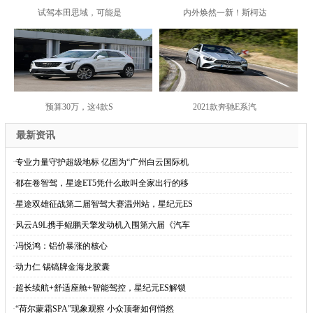
试驾本田思域，可能是
内外焕然一新！斯柯达
预算30万，这4款S
2021款奔驰E系汽
最新资讯
·
专业力量守护超级地标 亿固为“广州白云国际机
·
都在卷智驾，星途ET5凭什么敢叫全家出行的移
·
星途双雄征战第二届智驾大赛温州站，星纪元ES
·
风云A9L携手鲲鹏天擎发动机入围第六届《汽车
·
冯悦鸿：铝价暴涨的核心
·
动力仁 锡镐牌金海龙胶囊
·
超长续航+舒适座舱+智能驾控，星纪元ES解锁
·
“荷尔蒙霜SPA”现象观察 小众顶奢如何悄然