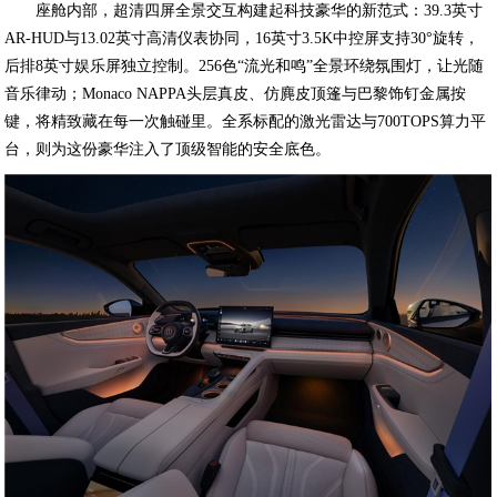
座舱内部，超清四屏全景交互构建起科技豪华的新范式：39.3英寸
AR-HUD与13.02英寸高清仪表协同，16英寸3.5K中控屏支持30°旋转，
后排8英寸娱乐屏独立控制。256色“流光和鸣”全景环绕氛围灯，让光随
音乐律动；Monaco NAPPA头层真皮、仿麂皮顶篷与巴黎饰钉金属按
键，将精致藏在每一次触碰里。全系标配的激光雷达与700TOPS算力平
台，则为这份豪华注入了顶级智能的安全底色。