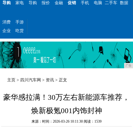
导购
家电
导购
报价
金融
促销
手机
电脑
二手车
数据
消费
手游
企业
吃货
广告
主页
>
四川汽车网
>
资讯
> 正文
豪华感拉满！30万左右新能源车推荐，
焕新极氪001内饰封神
来源：时间：2026-03-26 10:11:30
阅读：1539