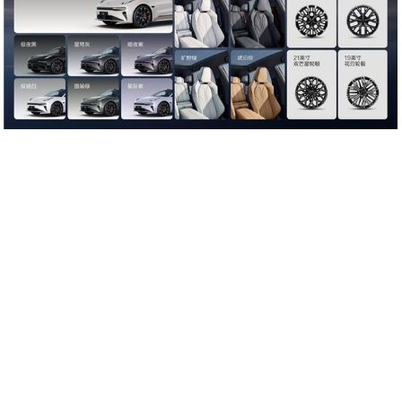
推荐阅读：
频道更新
豪华感拉满！30万左右新能源车推荐，焕新极氪
从动力到底盘全面代际领先，极氪9X问鼎202
2026-03-26
焕新极氪001全栈900V与百万级豪华，重塑
2026-03-26
20万级新能源SUV怎么选？这份热门推荐榜单
2026-03-25
承·方圆之道，显·棱角之美 哈弗猛龙PLUS
2026-03-25