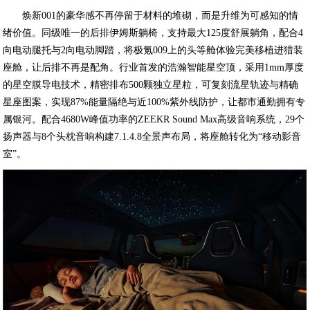
焕新001的豪华感不再停留于材料的堆砌，而是升维为可感知的情
绪价值。同级唯一的后排伊姆斯躺椅，支持最大125度舒展躺角，配合4
向电动腿托与2向电动脚踏，将极氪009上的头等舱体验完美移植进猎装
座舱，让后排不再是配角。行业首发的浩瀚智能星空顶，采用1mm厚度
的星空膜导电技术，精密排布500颗独立星粒，可复刻流星轨迹与精确
星座图案，实现87%能量隔绝与近100%紫外线防护，让都市通勤拥有专
属银河。配合4680W峰值功率的ZEEKR Sound Max高级音响系统，29个
扬声器与8个头枕音响构建7.1.4.8全景声布局，将座舱转化为“移动影音
室”。