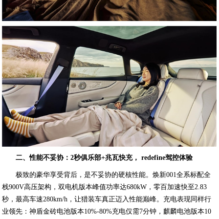
二、性能不妥协：2秒俱乐部+兆瓦快充， redefine驾控体验
极致的豪华享受背后，是不妥协的硬核性能。焕新001全系标配全
栈900V高压架构，双电机版本峰值功率达680kW，零百加速快至2.83
秒，最高车速280km/h，让猎装车真正迈入性能巅峰。充电表现同样行
业领先：神盾金砖电池版本10%-80%充电仅需7分钟，麒麟电池版本10