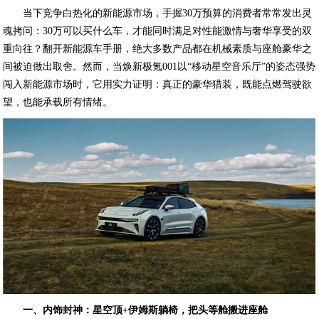
当下竞争白热化的新能源市场，手握30万预算的消费者常常发出灵
魂拷问：30万可以买什么车，才能同时满足对性能激情与奢华享受的双
重向往？翻开新能源车手册，绝大多数产品都在机械素质与座舱豪华之
间被迫做出取舍。然而，当焕新极氪001以“移动星空音乐厅”的姿态强势
闯入新能源市场时，它用实力证明：真正的豪华猎装，既能点燃驾驶欲
望，也能承载所有情绪。
一、内饰封神：星空顶+伊姆斯躺椅，把头等舱搬进座舱