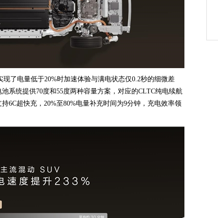
现了电量低于20%时加速体验与满电状态仅0.2秒的细微差
系统提供70度和55度两种容量方案，对应的CLTC纯电续航
支持6C超快充，20%至80%电量补充时间为9分钟，充电效率领