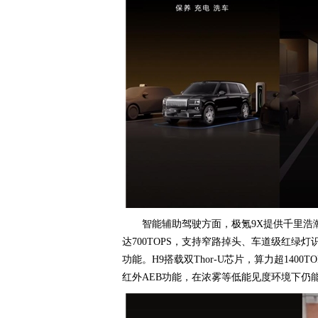
智能辅助驾驶方面，极氪9X提供千里浩瀚H7与
达700TOPS，支持窄路掉头、车道级红绿
功能。H9搭载双Thor-U芯片，算力超140
红外AEB功能，在浓雾等低能见度环境下仍