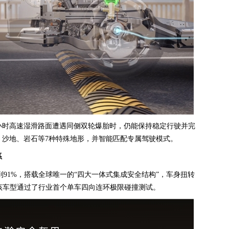
里/小时高速湿滑路面遭遇同侧双轮爆胎时，仍能保持稳定行驶并完
、沙地、岩石等7种特殊地形，并智能匹配专属驾驶模式。
系
到91%，搭载全球唯一的“四大一体式集成安全结构”，车身扭转
水平。该车型通过了行业首个单车四向连环极限碰撞测试。