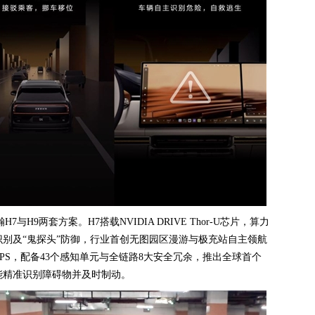
H9两套方案。H7搭载NVIDIA DRIVE Thor-U芯片，算力
灯识别及“鬼探头”防御，行业首创无图园区漫游与极充站自主领航
0TOPS，配备43个感知单元与全链路8大安全冗余，推出全球首个
能精准识别障碍物并及时制动。