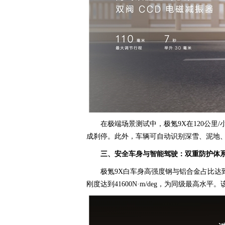
在极端场景测试中，极氪9X在120公
成刹停。此外，车辆可自动识别深雪、泥地
三、安全车身与智能驾驶：双重防护体
极氪9X白车身高强度钢与铝合金占比达
刚度达到41600N·m/deg，为同级最高