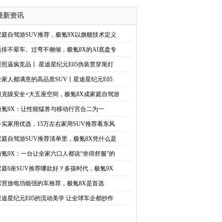
最新资讯
家庭自驾游SUV推荐，极氪9X以旗舰技术定义
后排不晕车、过弯不侧倾，极氪8X的AI底盘专
谍照逼疯竞品丨 星途星纪元E05伪装贯穿尾灯
全家人都满意的高品质SUV丨星途星纪元E05
坦克级安全+大五座空间，极氪8X成家庭自驾游
极氪9X：让性能猛兽与移动行宫合二为一
务实家用优选，15万左右家用SUV推荐看东风
家庭自驾游SUV推荐清单里，极氪8X凭什么是
极氪9X：一台让全家六口人都说“坐得舒服”的
家庭6座SUV推荐哪款好？多孩时代，极氪9X
露营放电功能强的车推荐，极氪8X是首选
星途星纪元E05的流动美学 让全球车企都抄作