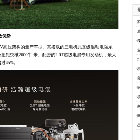
·
·
数优势
·
00V高压架构的量产车型。其搭载的三电机兆瓦级混动电驱系
·
扭矩突破2000牛·米。配套的2.0T超级电混专用发动机，最大
·
过45%。
·
·
·
·
·
·
·