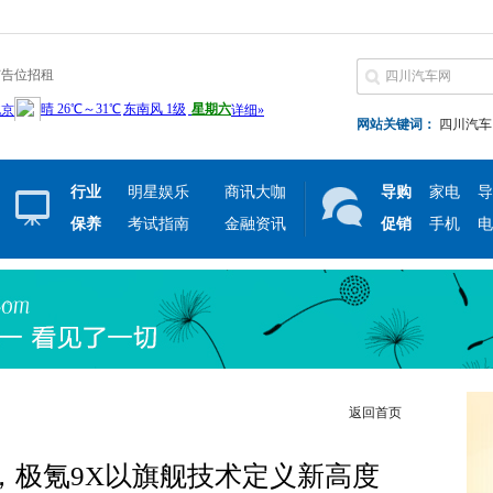
广告位招租
网站关键词：
四川汽车
行业
明星娱乐
商讯大咖
导购
家电
导
保养
考试指南
金融资讯
促销
手机
电
返回首页
，极氪9X以旗舰技术定义新高度