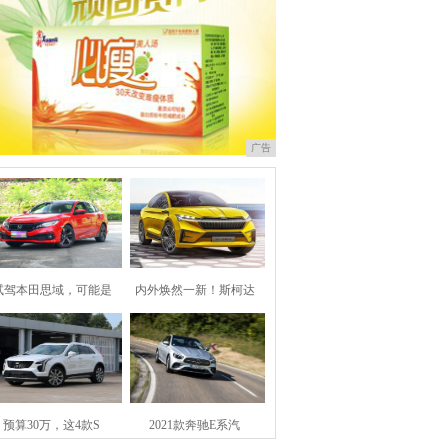
广告
试驾本田思域，可能是
内外焕然一新！斯柯达
预算30万，这4款S
2021款奔驰E系汽