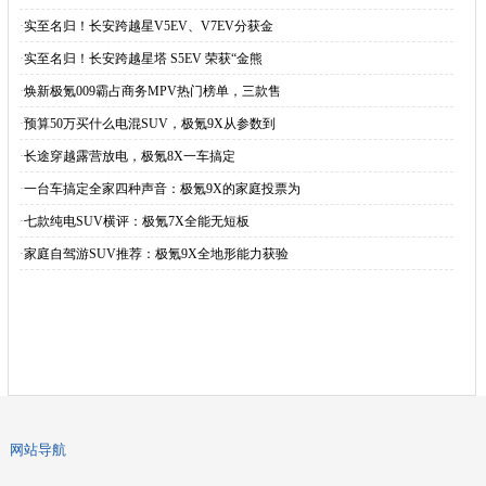
试驾本田思域，可能是
内外焕然一新！斯柯达
预算30万，这4款S
2021款奔驰E系汽
最新资讯
·
护航APEC任务圆满完成，星途EX7“零失误
·
通勤堵车再也不emo！全新QQ3的自动泊车+
·
开放包容，合作共赢，星途EX7护航盛会，践行
·
“跨越星光”闪耀山城，荣膺“金熊猫奖”年度最
·
实至名归！长安跨越星V5EV、V7EV分获金
·
实至名归！长安跨越星塔 S5EV 荣获“金熊