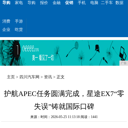
导购
家电
导购
报价
金融
促销
手机
电脑
二手车
数据
消费
手游
企业
吃货
广告
主页
>
四川汽车网
>
资讯
> 正文
护航APEC任务圆满完成，星途EX7“零
失误”铸就国际口碑
来源：时间：2026-05-25 11:13:18
阅读：1441