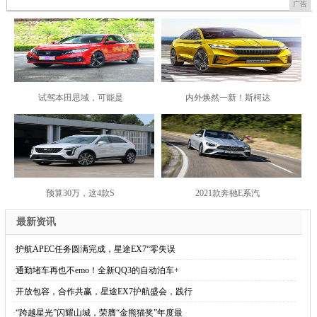
走在时尚前沿 外观年轻有活力
新KX3傲跑厚积薄发？想征服年
广告
广告