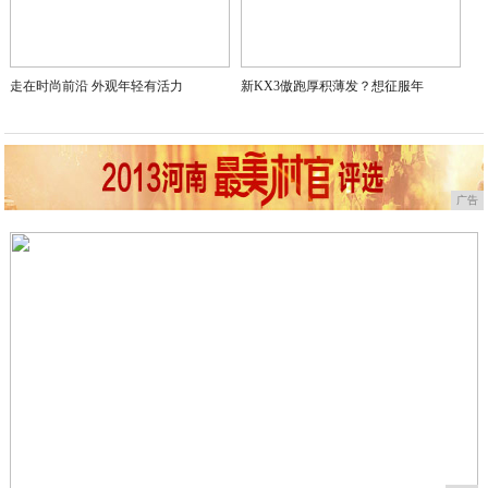
护航APEC任务圆满完成，星途EX7“零失误
通勤堵车再也不emo！全新QQ3的自动泊车+
2026-05-25
开放包容，合作共赢，星途EX7护航盛会，践行
2026-05-22
“跨越星光”闪耀山城，荣膺“金熊猫奖”年度最
2026-05-22
实至名归！长安跨越星V5EV、V7EV分获金
2026-05-22
2026-05-22
实至名归！长安跨越星塔 S5EV 荣获“金熊
焕新极氪009霸占商务MPV热门榜单，三款售
2026-05-22
预算50万买什么电混SUV，极氪9X从参数到
2026-05-21
长途穿越露营放电，极氪8X一车搞定
2026-05-21
一台车搞定全家四种声音：极氪9X的家庭投票为
2026-05-20
2026-05-20