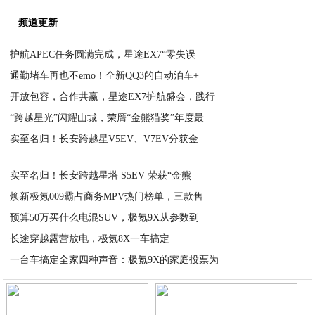
品牌标准，带来技术驱动的高端品质体验。在海外市场，星途品牌均价已
占比持续提升，持续引领中国品牌从“产品出海”到“品牌出海”，再到“标
本次服务APEC贸易部长会议，是星途品牌全球化战略中极具里程碑
会议这一覆盖亚太、辐射全球的顶级舞台，星途完成了品牌资产的一次
内树立了“中国高端汽车可靠、可信”的口碑，更凭借全程出色的护航表
带来了强有力的信任背书。
50台“陆上专机”，6天全程驻守，多场景全域保障，在这场汇聚全
EX7“零故障”“零延误”的亮眼表现，有效提升了星途品牌的国际美誉度
国际化发展的口碑根基，未来，星途将继续秉持开放包容、合作共赢的
系的互动，共同擘画中国汽车工业与品牌的广阔蓝图。
推荐阅读：
频道更新