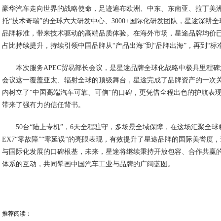
作为“陆上专机”，星途EX7拥有机长级性能操控、专机级智能管家、护
四大核心价值体验。搭载的雪豹四驱2.0+飞鱼底盘3.0，为参会人员带来
体验。黄金增程与铂金纯电带来的绿色出行路径，以及通过欧规261项健
契合APEC会议环保相关议题。同时，车辆顶尖的主被动安全配置、智
级国际会议的高端出行标准，充分展现了中国高端智造的过硬实力与细
来的这些来自政商精英的认可，堪称最具“含金量”的口碑认证。
以APEC为锚点，
探索中国品牌出海新坐标
“星途，是中国汽车工业第一次以豪华者姿态、而非追赶者姿态，向
当前，全球汽车产业迎来大变局，在中国汽车出口规模持续领跑全
来了重塑全球高端汽车格局的关键节点。作为中国乘用车品牌出海的领跑者，
超过57万辆，全球累计用户突破1938万，其中海外累计用户突破641万
来自奇瑞。
星途品牌则是奇瑞集团面向全球高端市场倾力打造的旗舰品牌，承
豪华汽车走向世界的战略使命，足迹遍布欧洲、中东、东南亚、拉丁美
托“技术奇瑞”的全球六大研发中心、3000+国际化研发团队，星途深耕