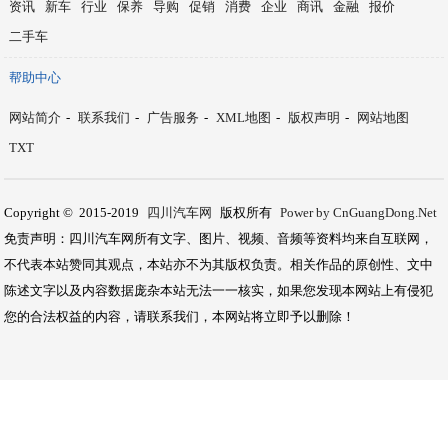
·
焕新极氪009霸占商务MPV热门榜单，三款售
·
预算50万买什么电混SUV，极氪9X从参数到
·
长途穿越露营放电，极氪8X一车搞定
·
一台车搞定全家四种声音：极氪9X的家庭投票为
·
七款纯电SUV横评：极氪7X全能无短板
·
家庭自驾游SUV推荐：极氪9X全地形能力获验
网站导航
资讯
新车
行业
保养
导购
促销
消费
企业
商讯
金融
报价
二手车