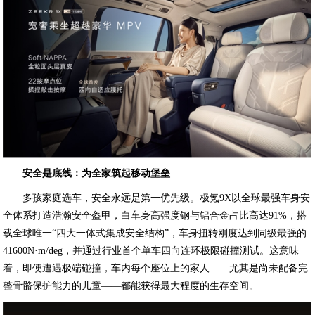
安全是底线：为全家筑起移动堡垒
多孩家庭选车，安全永远是第一优先级。极氪9X以全球最强车身安
全体系打造浩瀚安全盔甲，白车身高强度钢与铝合金占比高达91%，搭
载全球唯一“四大一体式集成安全结构”，车身扭转刚度达到同级最强的
41600N·m/deg，并通过行业首个单车四向连环极限碰撞测试。这意味
着，即便遭遇极端碰撞，车内每个座位上的家人——尤其是尚未配备完
整骨骼保护能力的儿童——都能获得最大程度的生存空间。