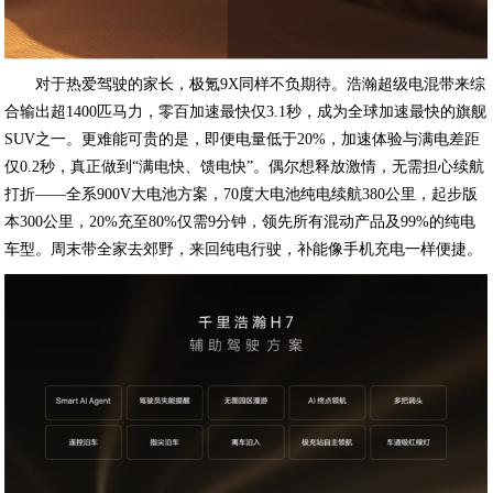
对于热爱驾驶的家长，极氪9X同样不负期待。浩瀚超级电混带来综
合输出超1400匹马力，零百加速最快仅3.1秒，成为全球加速最快的旗舰
SUV之一。更难能可贵的是，即便电量低于20%，加速体验与满电差距
仅0.2秒，真正做到“满电快、馈电快”。偶尔想释放激情，无需担心续航
打折——全系900V大电池方案，70度大电池纯电续航380公里，起步版
本300公里，20%充至80%仅需9分钟，领先所有混动产品及99%的纯电
车型。周末带全家去郊野，来回纯电行驶，补能像手机充电一样便捷。