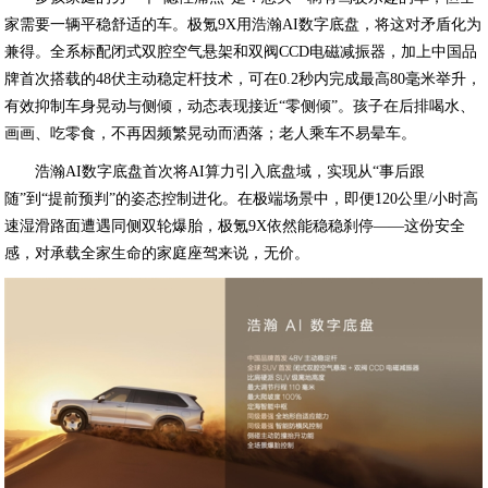
家需要一辆平稳舒适的车。极氪9X用浩瀚AI数字底盘，将这对矛盾化为
兼得。全系标配闭式双腔空气悬架和双阀CCD电磁减振器，加上中国品
牌首次搭载的48伏主动稳定杆技术，可在0.2秒内完成最高80毫米举升，
有效抑制车身晃动与侧倾，动态表现接近“零侧倾”。孩子在后排喝水、
画画、吃零食，不再因频繁晃动而洒落；老人乘车不易晕车。
浩瀚AI数字底盘首次将AI算力引入底盘域，实现从“事后跟
随”到“提前预判”的姿态控制进化。在极端场景中，即便120公里/小时高
速湿滑路面遭遇同侧双轮爆胎，极氪9X依然能稳稳刹停——这份安全
感，对承载全家生命的家庭座驾来说，无价。