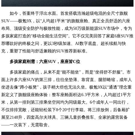
如今，答案终于浮出水面。首发搭载浩瀚超级电混的全尺寸旗舰
SUV——极氪9X，以“人均超1平米”的旗舰座舱、真正全员舒适的六座
布局、顶级安全防护与极致性能，成为50万级新能源SUV市场中，专为
多孩家庭打造的“移动全能生活空间”。它不仅完美回答了家庭6座SUV推
荐哪款好的终极之问，更以3秒级加速、AI数字底盘、超长续航与快
充，重塑了性能与舒适兼顾的SUV推荐新标准。
多孩家庭刚需：六座SUV，座座皆C位
多孩家庭的痛点，从来不是“能不能坐”，而是“坐得舒不舒服”。市
面上许多六座SUV的第三排，往往坐垫薄、靠背直、腿部蜷缩，成年人
坐进去像“蹲小板凳”，孩子稍大些也无法久坐。极氪9X以“通透”理念重
新定义了旗舰级座舱体验：整车座舱面积达6.3平方米，人均超过1平方
米，从第一排到第三排乘坐空间均为同级最大。6个成年人一同出行，
不仅排排宽敞，还能轻松装下8个20寸行李箱。将三排放倒，后备厢扩
展至2148升，四套高尔夫球具、三辆儿童折叠推车、全家的露营装备
——一次装下，无需取舍。