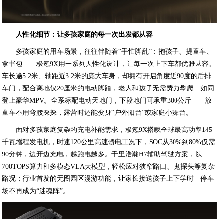
人性化细节：让多孩家庭的每一次出发都从容
多孩家庭的用车场景，往往伴随着“手忙脚乱”：抱孩子、提童车、
拿书包……极氪9X用一系列人性化设计，让每一次上下车都优雅从容。
车长逾5.2米、轴距近3.2米的庞大车身，却拥有开启角度近90度的后排
车门，配合离地仅20厘米的电动脚踏，老人和孩子无需费力攀爬，如同
登上豪华MPV。全系标配电动天地门，下段地门可承重300公斤——放
童车不用弯腰深探，露营时还能变身“户外阳台”或家庭小舞台。
面对多孩家庭复杂的充电补能需求，极氪9X搭载全球最高功率145
千瓦增程发电机，时速120公里高速馈电工况下，SOC从30%到80%仅需
90分钟，边开边充电，越跑电越多。千里浩瀚H7辅助驾驶方案，以
700TOPS算力和多模态VLA大模型，轻松应对狭窄路口、鬼探头等复杂
路况；行业首发的无图园区漫游功能，让家长接送孩子上下学时，停车
场不再成为“迷魂阵”。