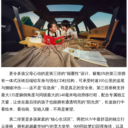
更令多孩父母心动的是第三排的“颠覆性”设计。极氪9X的第三排拥
有一体式压铸后端铝车身与强化CD柱结构，可承受时速105公里的追尾
与侧碰冲击——这不是“应急座”，而是真正的安全座。第三排座椅支持
最大135度躺倒角度与同级最大的140毫米电动滑移行程，配合专属独立
天窗，让坐在最后排的孩子也能拥有通透明亮的“阳光房”，长途旅行中
看绘本、看动画、安稳入睡，不再是奢望。
第二排更是多孩家庭的“核心生活区”。两把SUV中最舒适的独立行
云座椅，拥有超越豪华MPV的宽大坐垫、009同款梦幻回弹海绵，以及