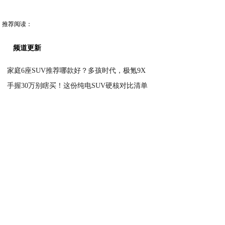
推荐阅读：
频道更新
家庭6座SUV推荐哪款好？多孩时代，极氪9X
手握30万别瞎买！这份纯电SUV硬核对比清单
2026-07-01
超越国标 犀牛电池重新定义“安全冗余”
2026-07-01
跨越星光，重塑新能源城配轻客品质标准
2026-06-30
长安跨越“跨越星光”以硬核实力，为城配物流市
2026-06-30
2026-06-30
长安跨越“星塔K5”单后轮，城配物流新选择！
全能创富实力派！长安跨越星塔S5凭硬核实力领
2026-06-30
长安跨越“跨越星V5EV”，首付仅3900元
2026-06-30
跨越星V7EV，硬核实力拉满，助力卡友轻松创
2026-06-30
把安全做成了“体系战” 解密犀牛电池品质基因
2026-06-30