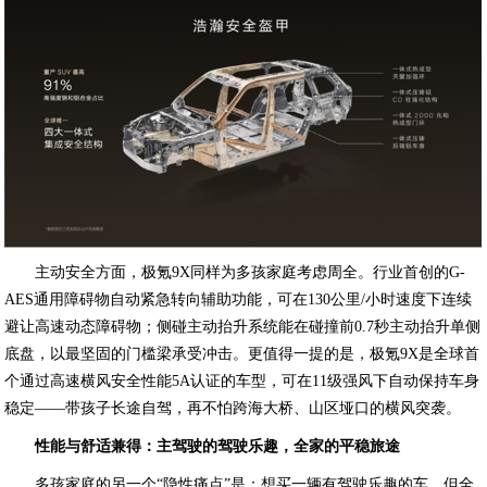
主动安全方面，极氪9X同样为多孩家庭考虑周全。行业首创的G-
AES通用障碍物自动紧急转向辅助功能，可在130公里/小时速度下连续
避让高速动态障碍物；侧碰主动抬升系统能在碰撞前0.7秒主动抬升单侧
底盘，以最坚固的门槛梁承受冲击。更值得一提的是，极氪9X是全球首
个通过高速横风安全性能5A认证的车型，可在11级强风下自动保持车身
稳定——带孩子长途自驾，再不怕跨海大桥、山区垭口的横风突袭。
性能与舒适兼得：主驾驶的驾驶乐趣，全家的平稳旅途
多孩家庭的另一个“隐性痛点”是：想买一辆有驾驶乐趣的车，但全