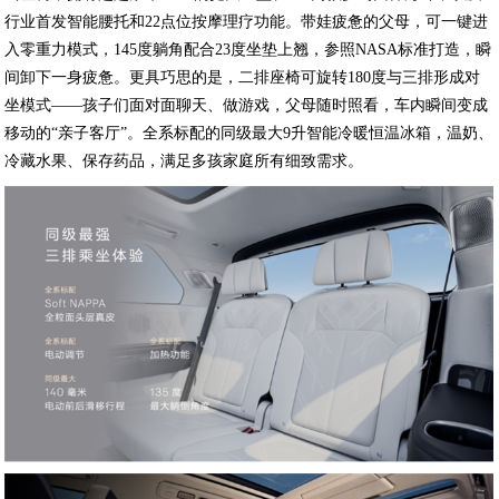
行业首发智能腰托和22点位按摩理疗功能。带娃疲惫的父母，可一键进
入零重力模式，145度躺角配合23度坐垫上翘，参照NASA标准打造，瞬
间卸下一身疲惫。更具巧思的是，二排座椅可旋转180度与三排形成对
坐模式——孩子们面对面聊天、做游戏，父母随时照看，车内瞬间变成
移动的“亲子客厅”。全系标配的同级最大9升智能冷暖恒温冰箱，温奶、
冷藏水果、保存药品，满足多孩家庭所有细致需求。