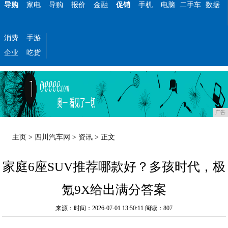
导购
家电
导购
报价
金融
促销
手机
电脑
二手车
数据
消费
手游
企业
吃货
广告
主页
>
四川汽车网
>
资讯
> 正文
家庭6座SUV推荐哪款好？多孩时代，极
氪9X给出满分答案
来源：时间：2026-07-01 13:50:11
阅读：807