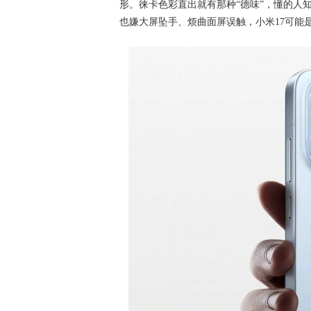
形。徕卡色彩直出就有那种“德味”，懂的人
也嫌大屏坠手、烦曲面屏误触，小米17可能