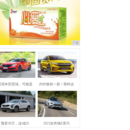
广告
试驾本田思域，可能是
内外焕然一新！斯柯达
预算30万，这4款S
2021款奔驰E系汽