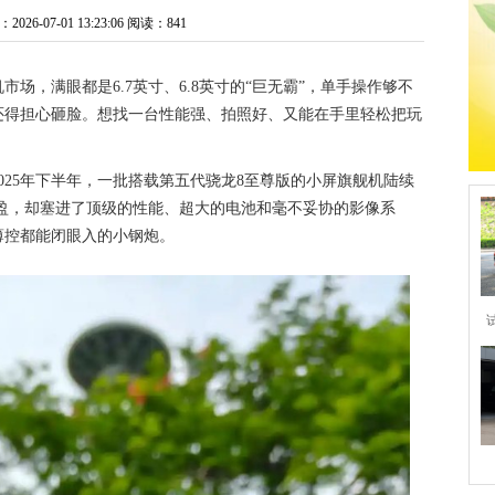
26-07-01 13:23:06
阅读：841
场，满眼都是6.7英寸、6.8英寸的“巨无霸”，单手操作够不
还得担心砸脸。想找一台性能强、拍照好、又能在手里轻松把玩
025年下半年，一批搭载第五代骁龙8至尊版的小屏旗舰机陆续
轻盈，却塞进了顶级的性能、超大的电池和毫不妥协的影像系
薄控都能闭眼入的小钢炮。