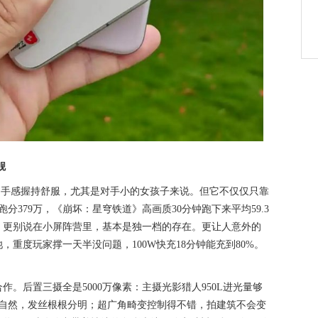
舰
1克，手感握持舒服，尤其是对手小的女孩子来说。但它不仅仅只靠
分379万，《崩坏：星穹铁道》高画质30分钟跑下来平均59.3
，更别说在小屏阵营里，基本是独一档的存在。更让人意外的
池，重度玩家撑一天半没问题，100W快充18分钟能充到80%。
。
作。后置三摄全是5000万像素：主摄光影猎人950L进光量够
化自然，发丝根根分明；超广角畸变控制得不错，拍建筑不会变