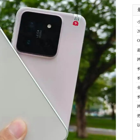
·
·
·
·
·
·
·
·
·
·
·
·