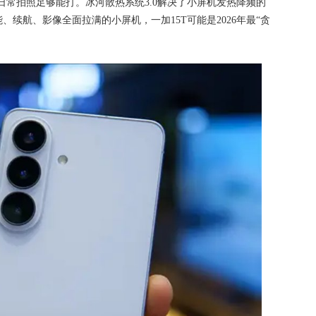
防抖，日常拍照足够能打。冰河散热系统3.0解决了小屏机发热降频的
续航、影像全面拉满的小屏机，一加15T可能是2026年最“贪