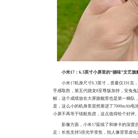
小米17：6.3英寸小屏里的“德味”文艺旗
小米17机身尺寸6.3英寸，质量仅19
手感取胜，第五代骁龙8至尊版加持，安兔兔跑
帧，这个成绩放在大屏旗舰里也是第一梯队
是，这么小的机身里居然塞进了7000mAh电
小屏不再等于续航焦虑，这点值得给个好评
影像方面，小米17延续了和徕卡的深度合
足；长焦支持5倍光学变焦，拍人像背景虚