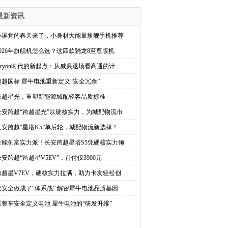
最新资讯
小屏党的春天来了，小身材大能量旗舰手机推荐
2026年旗舰机怎么选？这四款骁龙8至尊版机
Oryon时代的新起点：从威廉退场看高通的计
超越国标 犀牛电池重新定义“安全冗余”
跨越星光，重塑新能源城配轻客品质标准
长安跨越“跨越星光”以硬核实力，为城配物流市
长安跨越“星塔K5”单后轮，城配物流新选择！
全能创富实力派！长安跨越星塔S5凭硬核实力领
长安跨越“跨越星V5EV”，首付仅3900元
跨越星V7EV，硬核实力拉满，助力卡友轻松创
把安全做成了“体系战” 解密犀牛电池品质基因
以整车安全定义电池 犀牛电池的“研发升维”