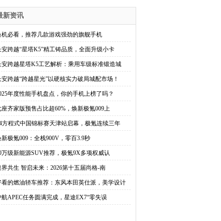
最新资讯
换机必看，推荐几款游戏强劲的旗舰手机
长安跨越“星塔K5”精工铸品质，全面升级小卡
长安跨越星塔K5工艺解析：乘用车级标准锻造城
长安跨越“跨越星光”以硬核实力破局城配市场！
2025年度性能手机盘点，你的手机上榜了吗？
七座齐家版预售占比超60%，焕新极氪009上
F4方程式中国锦标赛天津站启幕，极氪连续三年
焕新极氪009：全栈900V，零百3.9秒
50万级新能源SUV推荐，极氪9X多项权威认
破界共生 智启未来：2026第十五届尚格-南
好看的燃油轿车推荐：东风本田英仕派，美学设计
护航APEC任务圆满完成，星途EX7“零失误