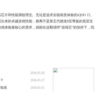
片和性能调校理念。无论是追求全能画质体验的iQOO 15、
现出来的卓越游戏性能，都离不是第五代骁龙8至尊版的底层支
戏体验最核心的需求，就能在这颗强悍“游戏芯”的加持下，找
2026-05-28
吗？
2026-05-27
，知名
2026-03-31
议在广
2026-03-06
沃尔沃这三款车型卖的最好！
境与健
2026-02-06
又大