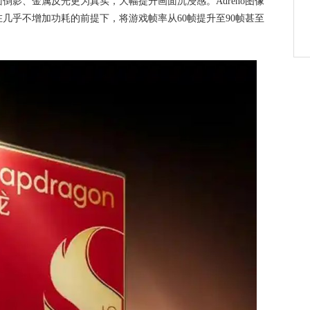
倒影、金属反光更为真实，大幅提升画面沉浸感。Adreno图像
几乎不增加功耗的前提下，将游戏帧率从60帧提升至90帧甚至