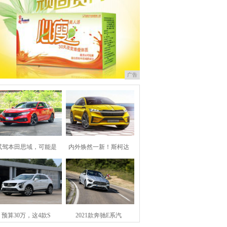
广告
试驾本田思域，可能是
内外焕然一新！斯柯达
预算30万，这4款S
2021款奔驰E系汽