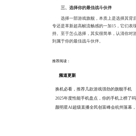
三、选择你的最佳战斗伙伴
选择一部游戏旗舰，本质上是选择其背后芯
专还是革新超高帧流畅感的一加15，它们表
持。至于怎么选择，其实很简单，认清你对游
到属于你的最佳战斗伙伴。
推荐阅读：
频道更新
换机必看，推荐几款游戏强劲的旗舰手机
2025年度性能手机盘点，你的手机上榜了
颜明星AI超级直播全民创富峰会杭州落幕
全国统一大市场首场百企联盟服务站授牌会
中国社会福利与养老服务协会室（车）内环