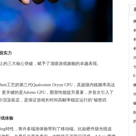
·
·
·
·
核实力
·
效上的三大核心突破，赋予了顶级游戏旗舰的卓越表现。
·
·
工艺的第三代Qualcomm Oryon CPU，其超级内核频率高达
·
。更关键的是Adreno GPU，图形性能提升显著，并首次引入了
·
减少渲染延迟，是保证游戏长时间高帧率稳定运行的“秘密武
·
·
级游戏体验
·
ite Gaming特性，将许多端游体验带到了移动端。比如硬件级光线追